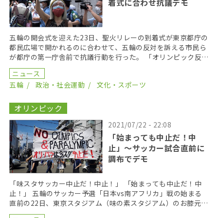
着式に合わせ抗議デモ
五輪の開会式を迎えた23日、聖火リレーの到着式が東京都庁の
都民広場で開かれるのに合わせて、五輪の反対を訴える市民ら
が都庁の第一庁舎前で抗議行動を行った。 「オリンピック反
対」 「今すぐ火を消せ」 「ノーモアオリンピック」 […]
ニュース
五輪
政治・社会運動
文化・スポーツ
オリンピック
2021/07/22 - 22:08
「始まっても中止だ！中
止」〜サッカー試合直前に
調布でデモ
「味スタサッカー中止だ！中止！」 「始まっても中止だ！中
止！」 五輪のサッカー予選「日本vs南アフリカ」戦の始まる
直前の22日、東京スタジアム（味の素スタジアム）のお膝元・
調布市で、五輪の中止を訴えるデモ行進が行われた。 […]