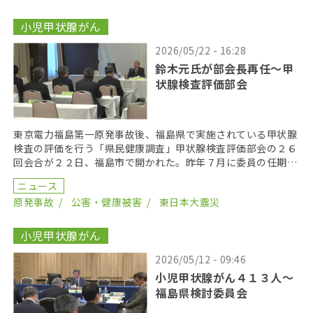
小児甲状腺がん
2026/05/22 - 16:28
鈴木元氏が部会長再任〜甲
状腺検査評価部会
東京電力福島第一原発事故後、福島県で実施されている甲状腺
検査の評価を行う「県民健康調査」甲状腺検査評価部会の２６
回会合が２２日、福島市で開かれた。昨年７月に委員の任期を
終え、委員が改選されてから初の開催となり、鈴木元保内 […]
ニュース
原発事故
公害・健康被害
東日本大震災
小児甲状腺がん
2026/05/12 - 09:46
小児甲状腺がん４１３人〜
福島県検討委員会