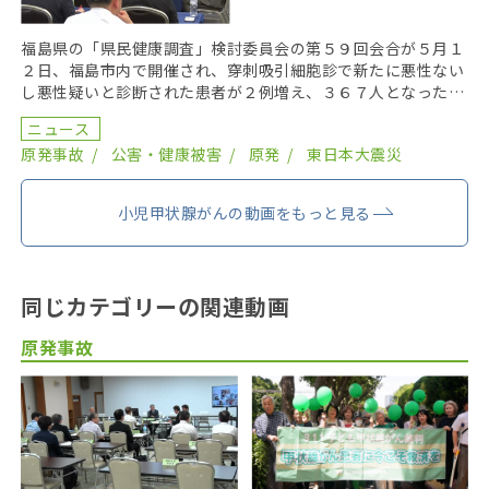
福島県の「県民健康調査」検討委員会の第５９回会合が５月１
２日、福島市内で開催され、穿刺吸引細胞診で新たに悪性ない
し悪性疑いと診断された患者が２例増え、３６７人となった。
２０１９年までにがん登録で把握された集計外の患者４７ […]
ニュース
原発事故
公害・健康被害
原発
東日本大震災
小児甲状腺がんの動画をもっと見る
同じカテゴリーの関連動画
原発事故