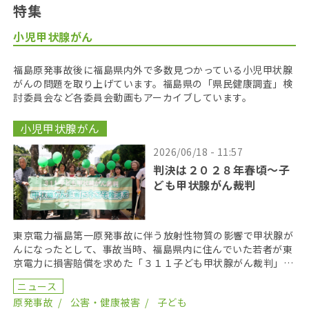
特集
小児甲状腺がん
福島原発事故後に福島県内外で多数見つかっている小児甲状腺
がんの問題を取り上げています。福島県の「県民健康調査」検
討委員会など各委員会動画もアーカイブしています。
小児甲状腺がん
2026/06/18 - 11:57
判決は２０２８年春頃〜子
ども甲状腺がん裁判
東京電力福島第一原発事故に伴う放射性物質の影響で甲状腺が
んになったとして、事故当時、福島県内に住んでいた若者が東
京電力に損害賠償を求めた「３１１子ども甲状腺がん裁判」の
第１８回口頭弁論が２０２６年６月１７日に開かれた。裁 […]
ニュース
原発事故
公害・健康被害
子ども