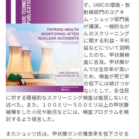
ず、IARCの環境・放
射線部門のヨアキ
ム・シュッツ部門長
が講演。一般的なが
んのスクリーニング
に関する利益・不利
益などについて説明
したのち、甲状腺検
査に言及。甲状腺が
んでは生存率が高い
ため、検査が死亡率
の低下には結びつか
ないとして、全住民
に対する積極的なスクリーニング検査は推奨しないと
述べた。また、１００ミリ〜５００ミリ以上の甲状腺
被曝をした小児や胎児などには、検査プログラムを検
討するよう提言した。
またシュッツ氏は、甲状腺ガンの罹患率を低下させる