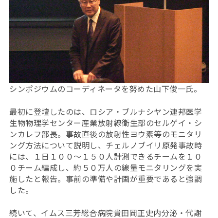
シンポジウムのコーディネータを努めた山下俊一氏。
最初に登壇したのは、ロシア・ブルナシヤン連邦医学
生物物理学センター産業放射線衛生部のセルゲイ・シ
ンカレフ部長。事故直後の放射性ヨウ素等のモニタリ
ング方法について説明し、チェルノブイリ原発事故時
には、１日１００〜１５０人計測できるチームを１０
０チーム編成し、約５０万人の線量モニタリングを実
施したと報告。事前の準備や計画が重要であると強調
した。
続いて、イムス三芳総合病院貴田岡正史内分泌・代謝