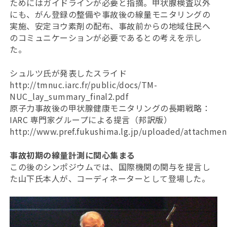
ためにはガイドラインが必要と指摘。甲状腺検査以外
にも、がん登録の整備や事故後の線量モニタリングの
実施、安定ヨウ素剤の配布、事故前からの地域住民へ
のコミュニケーションが必要であるとの考えを示し
た。
シュルツ氏が発表したスライド
http://tmnuc.iarc.fr/public/docs/TM-
NUC_lay_summary_final2.pdf
原子力事故後の甲状腺健康モニタリングの長期戦略：
IARC 専門家グループによる提言（邦訳版）
http://www.pref.fukushima.lg.jp/uploaded/attachmen
事故初期の線量計測に関心集まる
この後のシンポジウムでは、国際機関の関与を提言し
た山下氏本人が、コーディネーターとして登場した。