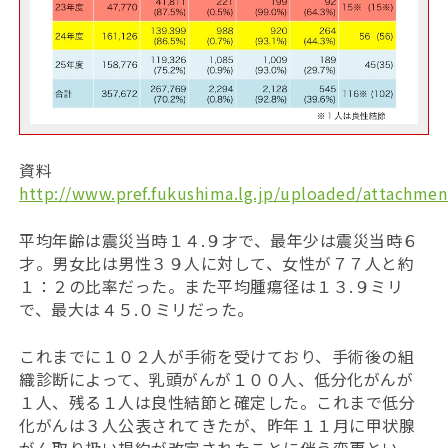
資料
http://www.pref.fukushima.lg.jp/uploaded/attachmen
平均年齢は震災当時１４.９才で、最年少は震災当時６
才。男女比は男性３９人に対して、女性が７７人と約
１：２の比率だった。また平均腫瘍径は１３.９ミリ
で、最大は４５.０ミリだった。
これまでに１０２人が手術を受けており、手術後の組
織診断によって、乳頭がんが１００人、低分化がんが
１人、残る１人は良性結節と確定した。これまで低分
化がんは３人公表されてきたが、昨年１１月に甲状腺