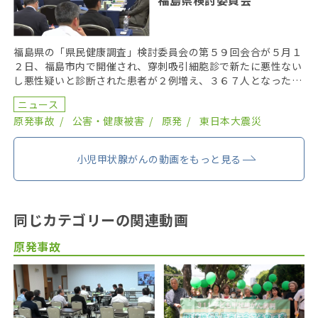
福島県検討委員会
福島県の「県民健康調査」検討委員会の第５９回会合が５月１
２日、福島市内で開催され、穿刺吸引細胞診で新たに悪性ない
し悪性疑いと診断された患者が２例増え、３６７人となった。
２０１９年までにがん登録で把握された集計外の患者４７ […]
ニュース
原発事故
公害・健康被害
原発
東日本大震災
小児甲状腺がんの動画をもっと見る
同じカテゴリーの関連動画
原発事故