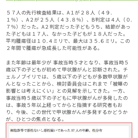
５７人の先行検査結果は、A１が２８人（４９.
１％）、A２が２５人（４３.８％）、B判定は４人（０.
７％）だった。A２判定だった子どもうち、結節があっ
た子どもは１７人、なかった子どもが１８人だった。
平均腫瘍径は１０.４ミリで、最大は３５.６ミリ。この
２年間で腫瘍が急成長した可能性がある。
また年齢は最年少が 事故当時５才となり、事故当時５
歳以下の子どもが初めて甲状腺がんと診断された。チ
ェルノブイリでは、５歳以下の子どもが多数甲状腺が
んとなったことから、検討委員会はこれまで「被曝の
影響とは考えにくい」との見解を示してきた。一方、
事故当時５歳以下の子どもに甲状腺がんが多発したの
は、事故５年以上経ってからと指摘する研究者もお
り、今後、この世代で甲状腺がんが多発するかどうか
が、ひとつの焦点となる。