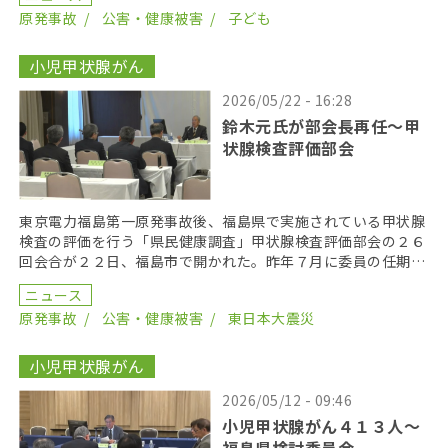
原発事故
公害・健康被害
子ども
小児甲状腺がん
2026/05/22 - 16:28
鈴木元氏が部会長再任〜甲
状腺検査評価部会
東京電力福島第一原発事故後、福島県で実施されている甲状腺
検査の評価を行う「県民健康調査」甲状腺検査評価部会の２６
回会合が２２日、福島市で開かれた。昨年７月に委員の任期を
終え、委員が改選されてから初の開催となり、鈴木元保内 […]
ニュース
原発事故
公害・健康被害
東日本大震災
小児甲状腺がん
2026/05/12 - 09:46
小児甲状腺がん４１３人〜