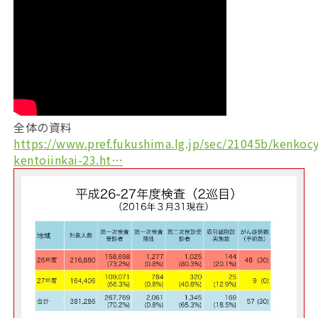
全体の資料
https://www.pref.fukushima.lg.jp/sec/21045b/kenkoc
kentoiinkai-23.ht…