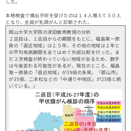
した。
本格検査で摘出手術を受けたのは１４人増えて３０人
となり、全員が乳頭がんと診断された。
岡山大学大学院の津田敏秀教授の分析
２巡目は、１巡目からの期間をもとに、福島第一原
発の「直近地域」は⒉５年、その他の地域は２年と
の平均有病期間をあてはめて外部比較を行った。ま
だ２次検査が終わっていない地域があるため、数字
は今後変わる可能性があるが、現在のところ、福島
第一原発の「直近地域」が39倍の多発。「郡山市」
が35倍、二本松などの「中通り中地区」が25倍と続
いている。」