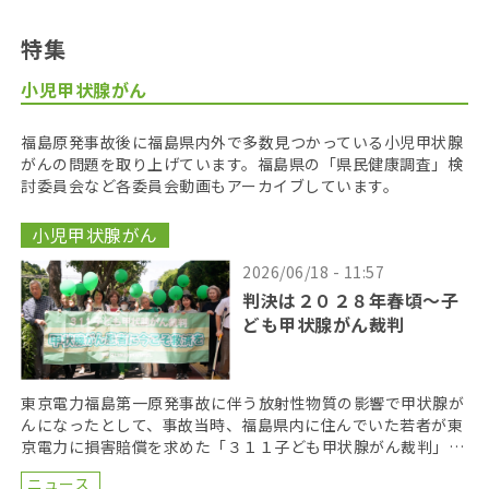
特集
小児甲状腺がん
福島原発事故後に福島県内外で多数見つかっている小児甲状腺
がんの問題を取り上げています。福島県の「県民健康調査」検
討委員会など各委員会動画もアーカイブしています。
小児甲状腺がん
2026/06/18 - 11:57
判決は２０２８年春頃〜子
ども甲状腺がん裁判
東京電力福島第一原発事故に伴う放射性物質の影響で甲状腺が
んになったとして、事故当時、福島県内に住んでいた若者が東
京電力に損害賠償を求めた「３１１子ども甲状腺がん裁判」の
第１８回口頭弁論が２０２６年６月１７日に開かれた。裁 […]
ニュース