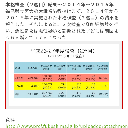
本格検査（２巡目）結果～２０１４年～２０１５年
福島県立医大の大津留晶教授はまず、２０１４年から
２０１５年に実施された本格検査（２巡目）の結果を
報告した。それによると、２次検査で穿刺細胞診を行
い、悪性または悪性疑いと診断された子どもは前回よ
り６人増えて５７人となった。
資料
http://www.pref.fukushima.lg.jp/uploaded/attachmen