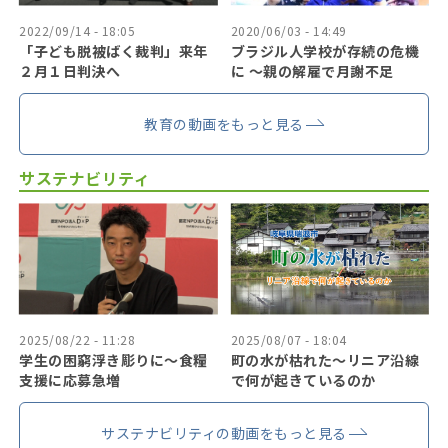
2022/09/14 - 18:05
2020/06/03 - 14:49
「子ども脱被ばく裁判」来年
ブラジル人学校が存続の危機
２月１日判決へ
に 〜親の解雇で月謝不足
教育の動画をもっと見る
サステナビリティ
2025/08/22 - 11:28
2025/08/07 - 18:04
学生の困窮浮き彫りに〜食糧
町の水が枯れた～リニア沿線
支援に応募急増
で何が起きているのか
サステナビリティの動画をもっと見る