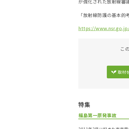
が強化された放射線審
「放射線防護の基本的
https://www.nsr.go.jp
こ
取材
特集
福島第一原発事故