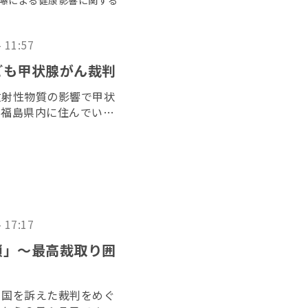
被曝による健康影響に関する
- 11:57
ども甲状腺がん裁判
放射性物質の影響で甲状
、福島県内に住んでいた
た「３１１子ども甲状腺
２０２６年６月１７日に
- 17:17
鎖」〜最高裁取り囲
と国を訴えた裁判をめぐ