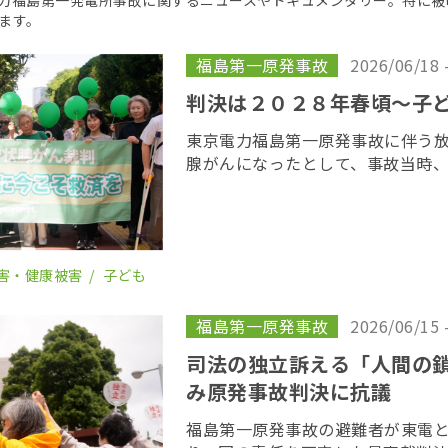
京電力福島第一発電所事故に関するニュースやドキュメンタリー。特に
ます。
福島第一原発事故
2026/06/18 
判決は２０２８年春頃〜子
東京電力福島第一原発事故に伴う
腺がんになったとして、事故当時
若者が東京電力に損害賠償を求め
がん裁判」の第１８回口頭弁論が
開かれた。裁 […]
害・健康被害
子ども
福島第一原発事故
2026/06/15 
司法の独立訴える「人間の
み原発事故判決に抗議
福島第一原発事故の避難者が東電