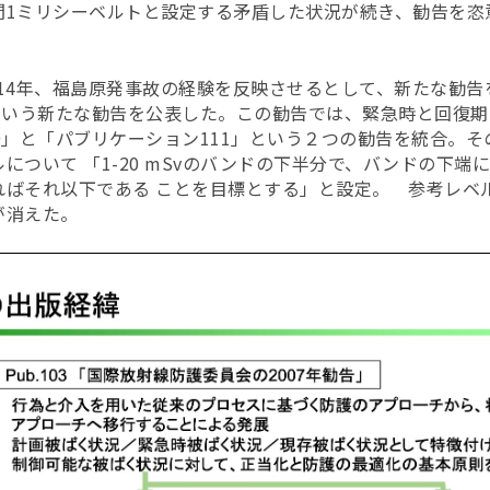
間1ミリシーベルトと設定する矛盾した状況が続き、勧告を恣
2014年、福島原発事故の経験を反映させるとして、新たな勧
」という新たな勧告を公表した。この勧告では、緊急時と回復
9」と「パブリケーション111」という２つの勧告を統合。
について 「1-20 mSvのバンドの下半分で、バンドの下端
ればそれ以下である ことを目標とする」と設定。 参考レベ
が消えた。