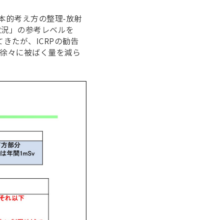
本的考え方の整理-放射
状況」の参考レベルを
てきたが、ICRPの勧告
て徐々に被ばく量を減ら