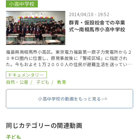
小高中学校
2014/04/10 - 19:52
群青・仮設校舎での卒業
式〜南相馬市小高中学校
福島県南相馬市小高区。東京電力福島第一原子力発電所から２
０キロ圏内に位置し、原発事故後に「警戒区域」に指定され
た。今もおよそ１万２０００人の住民が避難生活を送ってい
る。その小高区で唯一の中学校だった小高中学校は、現在、原
ドキュメンタリー
[…]
自然・公害
子ども
教育
小高中学校の動画をもっと見る
同じカテゴリーの関連動画
子ども