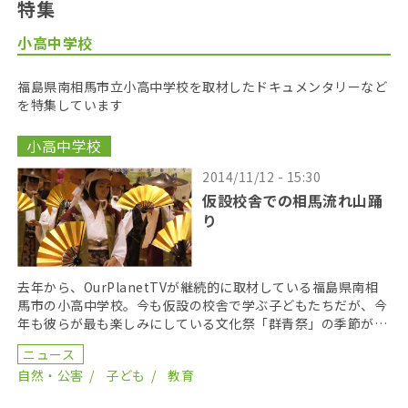
特集
小高中学校
福島県南相馬市立小高中学校を取材したドキュメンタリーなど
を特集しています
小高中学校
2014/11/12 - 15:30
仮設校舎での相馬流れ山踊
り
去年から、OurPlanetTVが継続的に取材している福島県南相
馬市の小高中学校。今も仮設の校舎で学ぶ子どもたちだが、今
年も彼らが最も楽しみにしている文化祭「群青祭」の季節がや
ってきた。 小高中学では長年、入学したばかり […]
ニュース
自然・公害
子ども
教育