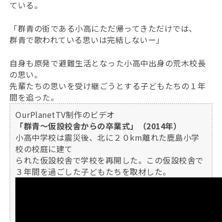
ている。
「群青の街である小高にただ帰ってきただけでは、
群青で歌われている思いは完結しないー」
自身も原発で避難生活となった小高中出身の荒木校長
の思い。
先輩たちの思いを受け継ごうとする子どもたちの１年
間を追った。
OurPlanetTV制作のビデオ
「群青～仮設校舎からの卒業式」（2014年）
小高中学校は震災後、北に２０km離れた鹿島小学
校の校庭に建て
られた仮設校舎で学校を再開した。この仮設校舎で
３年間を過ごした子どもたちを取材した。