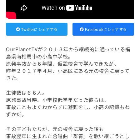
Twitterにシェアする
Facebookにシェアする
OurPlanetTVが２０１３年から継続的に通っている福
島県南相馬市の小高中学校。
原発事故から６年間、仮設校舎で学んできたが、
昨年２０１７年４月、小高区にある元の校舎に戻って
きた。
生徒数は６６人。
原発事故当時、小学校低学年だった彼らは、
事故こともよくわからずに避難をし、小高の記憶もわ
ずかだ。
その子どもたちが、元の校舎に戻った後も
事故翌年に生まれた合唱曲「群青」を歌い継ごうとし