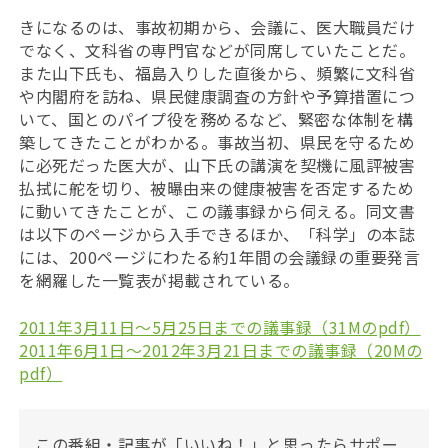
きになるのは、事故初期から、会議に、医大職員だけ
でなく、文科省の専門官などが同席していたことだ。
また山下氏も、福島入りした直後から、頻繁に文科省
や内閣府を訪ね、県民健康調査の方針や予算措置につ
いて、国とのパイプ役を務めるなど、緊密な体制を構
築してきたことがわかる。事故当初、県民を守るため
に必死だった医大が、山下氏の講演を契機に風評被害
払拭に舵を切り、被曝由来の健康被害を否定するため
に動いてきたことが、この議事録から伺える。同文書
は以下のページから入手できるほか、「科学」の本誌
には、200ページにわたる約1年間の会議録の重要発言
を網羅した一覧表が掲載されている。
2011年3月11日〜5月25日までの議事録（31Mのpdf）
2011年6月1日〜2012年3月21日までの議事録（20Mの
pdf）
この番組・記事が「いいね！」と思ったらサポー