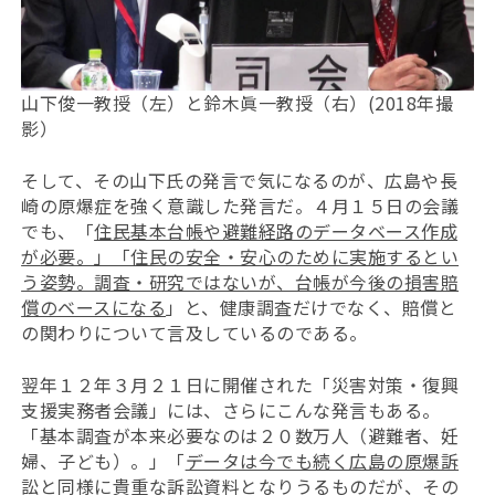
山下俊一教授（左）と鈴木眞一教授（右）(2018年撮
影）
そして、その山下氏の発言で気になるのが、広島や長
崎の原爆症を強く意識した発言だ。４月１５日の会議
でも、「
住民基本台帳や避難経路のデータベース作成
が必要。」「住民の安全・安心のために実施するとい
う姿勢。調査・研究ではないが、台帳が今後の損害賠
償のベースになる
」と、健康調査だけでなく、賠償と
の関わりについて言及しているのである。
翌年１２年３月２１日に開催された「災害対策・復興
支援実務者会議」には、さらにこんな発言もある。
「基本調査が本来必要なのは２０数万人（避難者、妊
婦、子ども）。」「
データは今でも続く広島の原爆訴
訟と同様に貴重な訴訟資料となりうるものだが、その