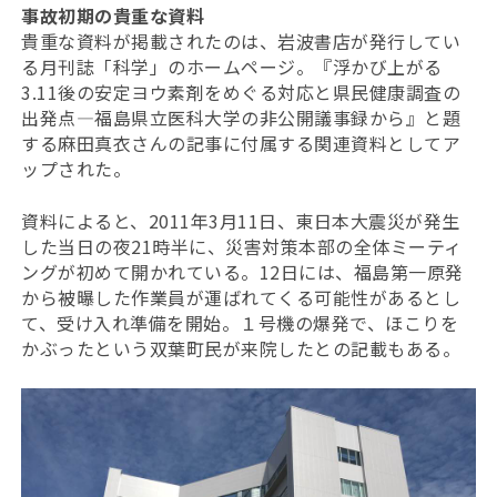
事故初期の貴重な資料
貴重な資料が掲載されたのは、岩波書店が発行してい
る月刊誌「科学」のホームページ。『浮かび上がる
3.11後の安定ヨウ素剤をめぐる対応と県民健康調査の
出発点―福島県立医科大学の非公開議事録から』と題
する麻田真衣さんの記事に付属する関連資料としてア
ップされた。
資料によると、2011年3月11日、東日本大震災が発生
した当日の夜21時半に、災害対策本部の全体ミーティ
ングが初めて開かれている。12日には、福島第一原発
から被曝した作業員が運ばれてくる可能性があるとし
て、受け入れ準備を開始。１号機の爆発で、ほこりを
かぶったという双葉町民が来院したとの記載もある。