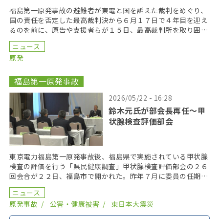
福島第一原発事故の避難者が東電と国を訴えた裁判をめぐり、
国の責任を否定した最高裁判決から６月１７日で４年目を迎え
るのを前に、原告や支援者らが１５日、最高裁判所を取り囲む
「人間の鎖」を行い、司法の独立を訴えた。 呼びかけた […]
ニュース
原発
福島第一原発事故
2026/05/22 - 16:28
鈴木元氏が部会長再任〜甲
状腺検査評価部会
東京電力福島第一原発事故後、福島県で実施されている甲状腺
検査の評価を行う「県民健康調査」甲状腺検査評価部会の２６
回会合が２２日、福島市で開かれた。昨年７月に委員の任期を
終え、委員が改選されてから初の開催となり、鈴木元保内 […]
ニュース
原発事故
公害・健康被害
東日本大震災