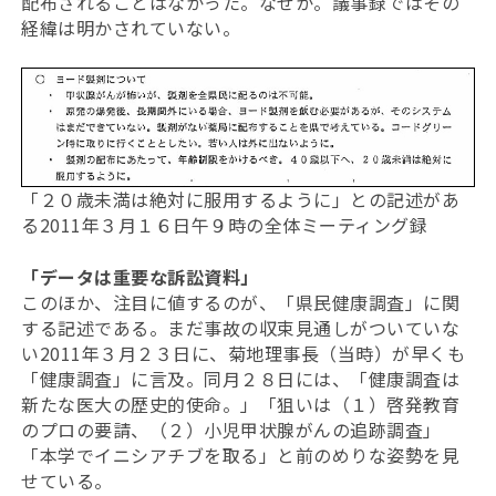
配布されることはなかった。なぜか。議事録ではその
経緯は明かされていない。
「２０歳未満は絶対に服用するように」との記述があ
る2011年３月１６日午９時の全体ミーティング録
「データは重要な訴訟資料」
このほか、注目に値するのが、「県民健康調査」に関
する記述である。まだ事故の収束見通しがついていな
い2011年３月２３日に、菊地理事長（当時）が早くも
「健康調査」に言及。同月２８日には、「健康調査は
新たな医大の歴史的使命。」「狙いは（１）啓発教育
のプロの要請、（２）小児甲状腺がんの追跡調査」
「本学でイニシアチブを取る」と前のめりな姿勢を見
せている。