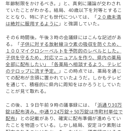
年齢制限をかけるべき。」と、真剣に議論が交わされ
ていたことがわかる。結局、40歳以下を対等とするこ
ととなり、特に子ども世代については、「
２０歳未満
は絶対に服用するように
」と強調していた。
その６時間後。午後３時の会議録にはこんな記述があ
る。「
子供に対する放射線ヨウ素の吸収を防ぐため、
１００マイクロシーベルトを予防的のレベルとした。
子供を守るため、対応マニュアルを作り、県内の薬局
全部に配布したい」「各薬局へ相談するよう、テレビ
のテロップに流す予定。
」この時点では、薬局を通じ
ての配布が念頭に置かれていたようだ。しかもテレビ
を通じて、積極的に県内に周知をはかろうとしていた
ことが見て取れる。
この後、１９日午前９時の議事録には、「
浜通り30万
錠は配布済み。中通り24万錠＋50万錠は市町村単位で
配布
」との記載があり、確実に配布準備が進めらてい
たことを物語っている。しかし結局、安定ヨウ素剤は