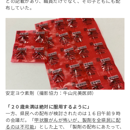
との記載があり、職員だけでなく、その子どもにも配
布していた。
安定ヨウ素剤（撮影協力：牛山元美医師）
「２０歳未満は絶対に服用するように」
一方、県民への配布が検討されたのは１６日午前９時
の会議だ。「
甲状腺がんが怖いが、製剤を全県民に配
るのは不可能
」とした上で、「製剤の配布にあたって、