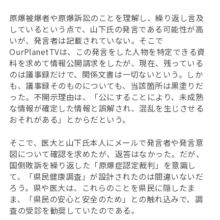
原爆被爆者や原爆訴訟のことを理解し、繰り返し言及
しているという点で、山下氏の発言である可能性が高
いが、発言者は記載されていない。そこで
OurPlanetTVは、この発言をした人物を特定できる資
料を求めて情報公開請求をしたが、現在、残っている
のは議事録だけで、関係文書は一切ないという。しか
も、議事録そのものについても、当該箇所は黒塗りだ
った。不開示理由は、「公にすることにより、未成熟
な情報が確定した情報と誤解され、混乱を生じさせる
おそれがある」とからだという。
そこで、医大と山下氏本人にメールで発言者や発言意
図について確認を求めたが、返答はなかった。だが、
国側敗訴を繰り返した「原爆症認定裁判」を意識し
て、「県民健康調査」が設計されたのは間違いないだ
ろう。県や医大は、これらのことを県民に隠したま
ま、「県民の安心と安全のため」との触れ込みで、調
査の受診を勧奨していたのである。