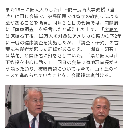
また18日に医大入りした山下俊一長崎大学教授（当
時）は同じ会議で、被曝問題では省庁の縦割りによる
壁があることを助言。同月３１日の会議では、内閣府
に「健康調査」を提言したと報告した上で、「
広島で
は原爆投下後、12万人を対象にアメリカの協力の下2年
に一度の健康調査を実施したが、「調査・研究」の言
葉に被爆者が怒った経緯があるゆえ、「調査・研究」
は禁句
」と関係者に釘をさしていた。「県と医大は山
下教授を中心に動く」。同日の会議で菊地理事長がそ
う語った通り、被曝問題については全て、山下氏のペ
ースで進められていたことを、会議録は裏付ける。