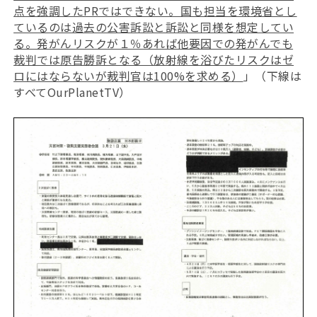
点を強調したPRではできない。国も担当を環境省とし
ているのは過去の公害訴訟と訴訟と同様を想定してい
る。発がんリスクが１％あれば他要因での発がんでも
裁判では原告勝訴となる（放射線を浴びたリスクはゼ
ロにはならないが裁判官は100%を求める）
」（下線は
すべてOurPlanetTV）