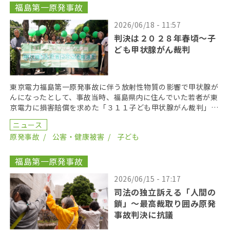
福島第一原発事故
2026/06/18 - 11:57
判決は２０２８年春頃〜子
ども甲状腺がん裁判
東京電力福島第一原発事故に伴う放射性物質の影響で甲状腺が
んになったとして、事故当時、福島県内に住んでいた若者が東
京電力に損害賠償を求めた「３１１子ども甲状腺がん裁判」の
第１８回口頭弁論が２０２６年６月１７日に開かれた。裁 […]
ニュース
原発事故
公害・健康被害
子ども
福島第一原発事故
2026/06/15 - 17:17
司法の独立訴える「人間の
鎖」〜最高裁取り囲み原発
事故判決に抗議