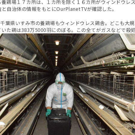
る養鶏場１７カ所は、１カ所を除く１６カ所がウィンドウレ
自治体の情報をもとにOurPlanetTVが確認した。
いた千葉県いすみ市の養鶏場もウィンドウレス鶏舎。どこも大
いた鶏は383万5000羽にのぼる。この全てがガスなどで殺