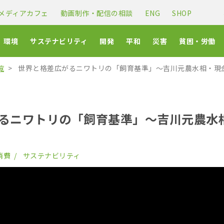
メディアカフェ
動画制作・配信の相談
ENG
SHOP
環境
サステナビリティ
開発
平和
災害
貧困・労働
覧
世界と格差広がるニワトリの「飼育基準」〜吉川元農水相・現
るニワトリの「飼育基準」〜吉川元農水
消費
サステナビリティ