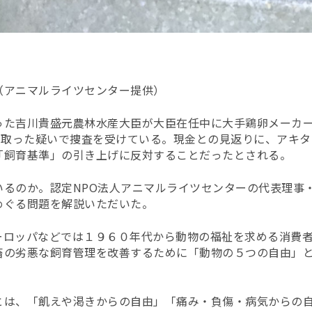
（アニマルライツセンター提供）
った吉川貴盛元農林水産大臣が大臣在任中に大手鶏卵メーカ
受け取った疑いで捜査を受けている。現金との見返りに、アキ
「飼育基準」の引き上げに反対することだったとされる。
いるのか。認定NPO法人アニマルライツセンターの代表理事
めぐる問題を解説いただいた。
ーロッパなどでは１９６０年代から動物の福祉を求める消費
畜の劣悪な飼育管理を改善するために「動物の５つの自由」
とは、「飢えや渇きからの自由」「痛み・負傷・病気からの