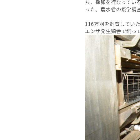
ち、採卵を行なってい
った。農水省の疫学調査と
116万羽を飼育して
エンザ発生鶏舎で飼って