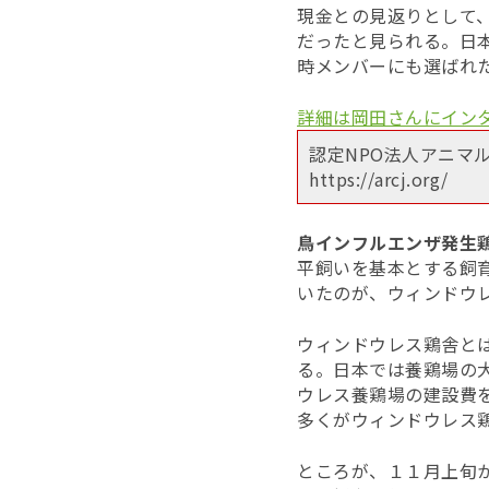
現金との見返りとして
だったと見られる。日
時メンバーにも選ばれ
詳細は岡田さんにイン
認定NPO法人アニマ
https://arcj.org/
鳥インフルエンザ発生
平飼いを基本とする飼
いたのが、ウィンドウ
ウィンドウレス鶏舎と
る。日本では養鶏場の
ウレス養鶏場の建設費
多くがウィンドウレス
ところが、１１月上旬