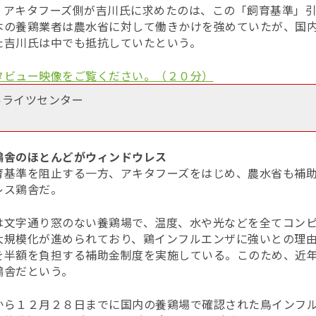
、アキタフーズ側が吉川氏に求めたのは、この「飼育基準」
本の養鶏業者は農水省に対して働きかけを強めていたが、国内
た吉川氏は中でも抵抗していたという。
タビュー映像をご覧ください。（２０分）
ルライツセンター
鶏舎のほとんどがウィンドウレス
育基準を阻止する一方、アキタフーズをはじめ、農水省も補
レス鶏舎だ。
は文字通り窓のない養鶏場で、温度、水や光などを全てコン
大規模化が進められており、鶏インフルエンザに強いとの理
を半額を負担する補助金制度を実施している。このため、近
鶏舎だという。
から１２月２８日までに国内の養鶏場で確認された鳥インフ