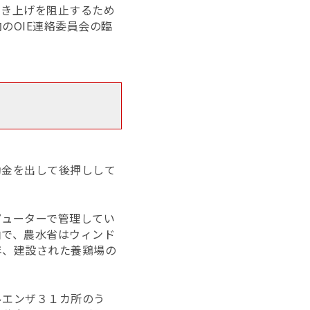
引き上げを阻止するため
のOIE連絡委員会の臨
助金を出して後押しして
ピューターで管理してい
由で、農水省はウィンド
年、建設された養鶏場の
ルエンザ３１カ所のう