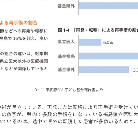
3・11甲状腺がん子ども基金報告書より
手術が目立っている。再発または転移により再手術を受けてい
この数字が、県内で多数の手術をになっている福島県立医科
れているのは、途中で県外の転院した患者が多数いるためと