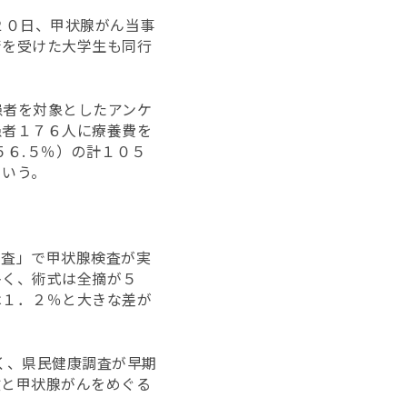
２０日、甲状腺がん当事
術を受けた大学生も同行
患者を対象としたアンケ
患者１７６人に
療養費を
５６.５％）の計１０５
という。
調査」で甲状腺検査が実
多く、術式は全摘が５
は１．２％と大きな差が
く、県民健康調査が早期
故と甲状腺がんをめぐる