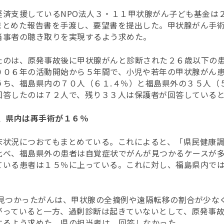
経済支援しているNPO法人３・１１甲状腺がん子ども基金は
まとめた報告書を手渡し、要望書を提出した。甲状腺がん手
当事者の聴き取りを実現するよう求めた。
たのは、原発事故後に甲状腺がんと診断された２６歳以下の
００６年の活動開始から５年間で、小児や若年の甲状腺がん
うち、福島県内の７０人（６１.４％）と福島県外の３５人（
回答したのは７２人で、残り３３人は保護者が回答している
、県内は再手術が１６％
床状況につおてもまとめている。これによると、「県民健康
比べ、福島県外の患者は自覚症状でがんが見つかるケースが
ている患者は１５％に上っている。これに対し、福島県内で
見つかったがんは、甲状腺の全摘例や遠隔転移の割合が少な
がっていると一方、過剰診断は起きていないとして、原発事
するよう求めた。県の担当者は、回答しなかった。