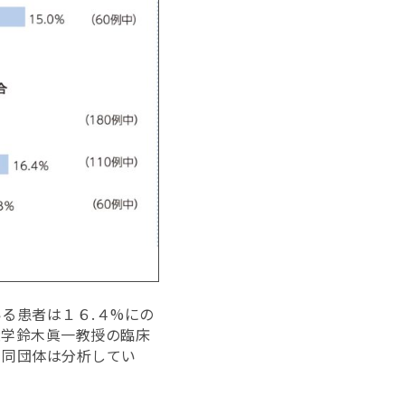
る患者は１６.４%にの
大学鈴木眞一教授の臨床
、同団体は分析してい