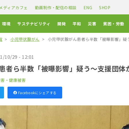
メディアカフェ
動画制作・配信の相談
ENG
SHOP
環境
サステナビリティ
開発
平和
災害
貧困・労働
覧
小児甲状腺がん
小児甲状腺がん患者ら半数「被曝影響」疑
1/10/29 - 12:01
患者ら半数「被曝影響」疑う〜支援団体
公害・健康被害
Facebookにシェアする