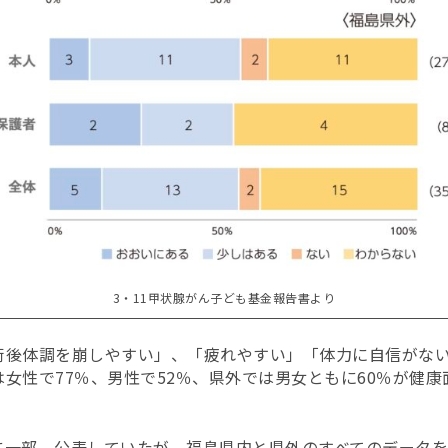
3・11甲状腺がん子ども基金報告書より
術後体調を崩しやすい」、「疲れやすい」「体力に自信がな
女性で77％、男性で52％、県外では男女ともに60％が健
に一部、公表していたが、福島県内と県外のすべてのデータ