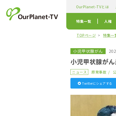
OurPlanet-TVとは
特集一覧
人権
TOPページ
特集一
小児甲状腺がん
202
小児甲状腺がん
ニュース
原発事故
Twitterにシェアする