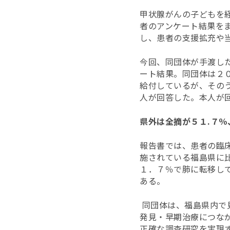
甲状腺がんの子どもを
者のアンケート結果を
し、患者の支援拡充や
今回、同団体が手渡し
ート結果。同団体は２
給付しているが、その
人が回答した。本人が
県外は全摘が５１.７％
報告書では、患者の臨
施されている福島県に
１．７％で肺に転移し
ある。
同団体は、福島県内で
発見・早期治療につな
正確な調査研究を実現