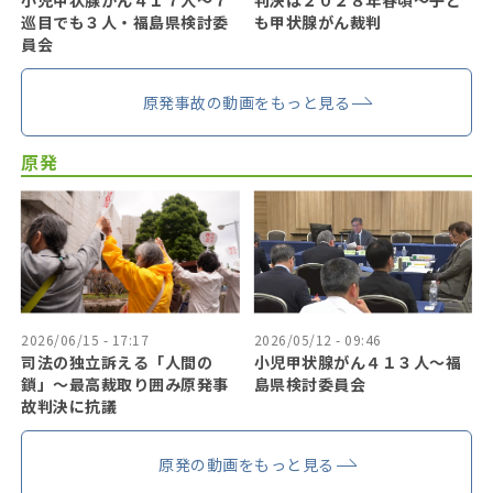
小児甲状腺がん４１７人〜７
判決は２０２８年春頃〜子ど
巡目でも３人・福島県検討委
も甲状腺がん裁判
員会
原発事故の動画をもっと見る
原発
2026/06/15 - 17:17
2026/05/12 - 09:46
司法の独立訴える「人間の
小児甲状腺がん４１３人〜福
鎖」〜最高裁取り囲み原発事
島県検討委員会
故判決に抗議
原発の動画をもっと見る