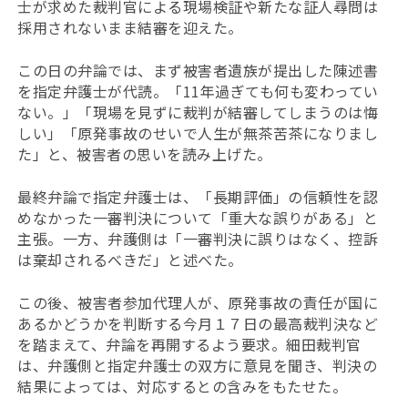
士が求めた裁判官による現場検証や新たな証人尋問は
採用されないまま結審を迎えた。
この日の弁論では、まず被害者遺族が提出した陳述書
を指定弁護士が代読。「11年過ぎても何も変わってい
ない。」「現場を見ずに裁判が結審してしまうのは悔
しい」「原発事故のせいで人生が無茶苦茶になりまし
た」と、被害者の思いを読み上げた。
最終弁論で指定弁護士は、「長期評価」の信頼性を認
めなかった一審判決について「重大な誤りがある」と
主張。一方、弁護側は「一審判決に誤りはなく、控訴
は棄却されるべきだ」と述べた。
この後、
被害者参加代理人が、原発事故の責任が国に
あるかどうかを判断する今月１７日の最高裁判決など
を踏まえて、弁論を再開するよう要求。細田裁判官
は、弁護側と指定弁護士の双方に意見を聞き、判決の
結果によっては、対応するとの含みをもたせた。