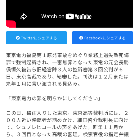
Twitterにシェアする
Facebookにシェアする
東京電力福島第１原発事故をめぐり業務上過失致死傷
罪で強制起訴され、一審無罪となった東電の元会長勝
俣恒久被告ら旧経営陣３人の控訴審第３回公判が６
日、東京高裁であり、結審した。判決は１２月または
来年１月に言い渡される見込み。
「東京電力の罪を明らかにしてください」
この日、梅雨入りした東京。東京高等裁判所には、２
００人近い傍聴者が詰めかけ、細田啓介裁判長に向け
て、シュプレヒコールの声をあげた。昨年１１月か
ら、３回目となった高裁の審理。検察官役の指定弁護