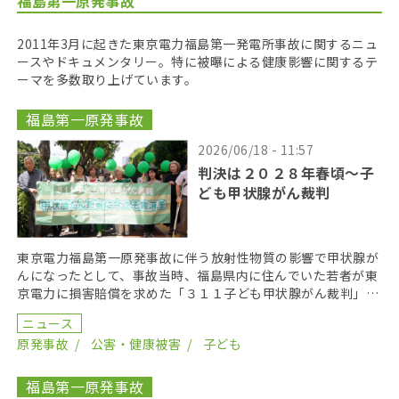
福島第一原発事故
2011年3月に起きた東京電力福島第一発電所事故に関するニュ
ースやドキュメンタリー。特に被曝による健康影響に関するテ
ーマを多数取り上げています。
福島第一原発事故
2026/06/18 - 11:57
判決は２０２８年春頃〜子
ども甲状腺がん裁判
東京電力福島第一原発事故に伴う放射性物質の影響で甲状腺が
んになったとして、事故当時、福島県内に住んでいた若者が東
京電力に損害賠償を求めた「３１１子ども甲状腺がん裁判」の
第１８回口頭弁論が２０２６年６月１７日に開かれた。裁 […]
ニュース
原発事故
公害・健康被害
子ども
福島第一原発事故