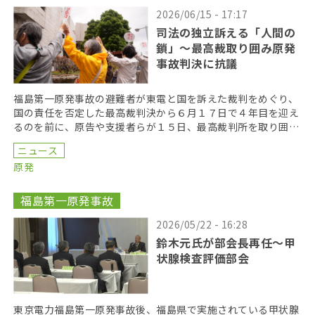
2026/06/15 - 17:17
司法の独立訴える「人間の
鎖」〜最高裁取り囲み原発
事故判決に抗議
福島第一原発事故の避難者が東電と国を訴えた裁判をめぐり、
国の責任を否定した最高裁判決から６月１７日で４年目を迎え
るのを前に、原告や支援者らが１５日、最高裁判所を取り囲む
「人間の鎖」を行い、司法の独立を訴えた。 呼びかけた […]
ニュース
原発
福島第一原発事故
2026/05/22 - 16:28
鈴木元氏が部会長再任〜甲
状腺検査評価部会
東京電力福島第一原発事故後、福島県で実施されている甲状腺