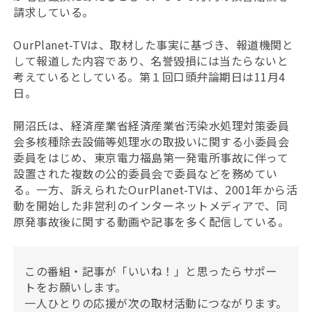
請求している。
OurPlanet-TVは、取材した事実に基づき、報道機関と
して報道した内容であり、名誉毀損には当たらないと
考えているとしている。
第１回口頭弁論期日は11月4
日。
開沼氏は、経済産業省経済産業省汚染水処理対策委員
会多核種除去設備等処理水の取扱いに関する小委員会
委員をはじめ、東京電力福島第一発電所事故に伴って
設置された複数の公的委員会で委員などを務めてい
る。一方、訴えられたOurPlanet-TVは、2001年から活
動を開始した非営利のインターネットメディアで、同
原発事故後に関する動画や記事を多く配信している。
この番組・記事が「いいね！」と思ったらサポー
トをお願いします。
一人ひとりの応援が次の取材活動につながります。