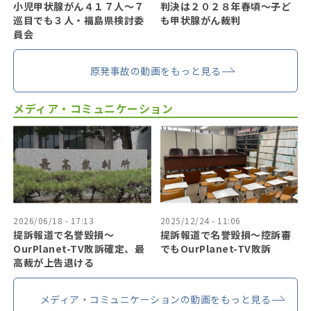
小児甲状腺がん４１７人〜７
判決は２０２８年春頃〜子ど
巡目でも３人・福島県検討委
も甲状腺がん裁判
員会
原発事故の動画をもっと見る
メディア・コミュニケーション
2026/06/18 - 17:13
2025/12/24 - 11:06
提訴報道で名誉毀損〜
提訴報道で名誉毀損〜控訴審
OurPlanet-TV敗訴確定、最
でもOurPlanet-TV敗訴
高裁が上告退ける
メディア・コミュニケーションの動画をもっと見る