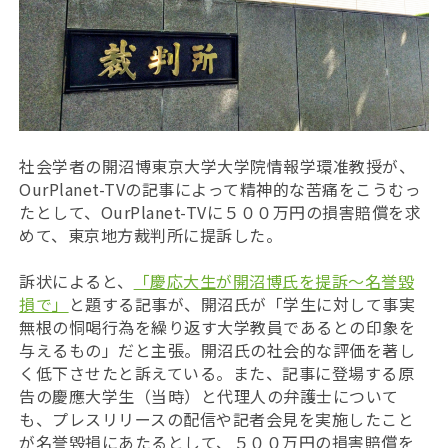
社会学者の開沼博
東京大学大学院情報学環准教授が、
OurPlanet-TVの記事によって精神的な苦痛をこうむっ
たとして、
OurPlanet-TVに５００万円の損害賠償を求
めて、東京地方裁判所に提訴した。
訴状によると、
「慶応大生が開沼博氏を提訴〜名誉毀
損で」
と題する記事が、開沼氏が「学生に対して事実
無根の恫喝行為を繰り返す大学教員であるとの印象を
与えるもの」だと主張。開沼氏の社会的な評価を著し
く低下させたと訴えている。また、記事に登場する原
告の慶應大学生（当時）と代理人の弁護士について
も、プレスリリースの配信や記者会見を実施したこと
が名誉毀損にあたるとして、５００万円の損害賠償を