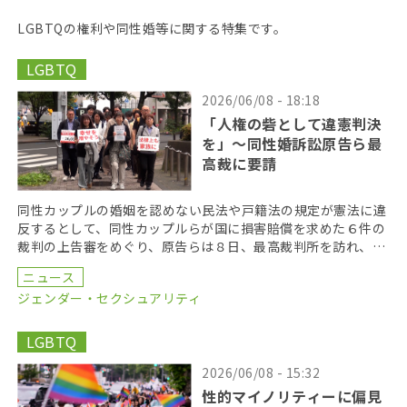
LGBTQの権利や同性婚等に関する特集です。
LGBTQ
2026/06/08 - 18:18
「人権の砦として違憲判決
を」〜同性婚訴訟原告ら最
高裁に要請
同性カップルの婚姻を認めない民法や戸籍法の規定が憲法に違
反するとして、同性カップルらが国に損害賠償を求めた６件の
裁判の上告審をめぐり、原告らは８日、最高裁判所を訪れ、違
憲判決を出すよう求める署名を提出した。 原告らは最高 […]
ニュース
ジェンダー・セクシュアリティ
LGBTQ
2026/06/08 - 15:32
性的マイノリティーに偏見