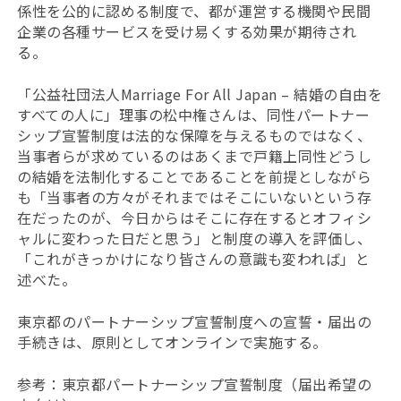
係性を公的に認める制度で、都が運営する機関や民間
企業の各種サービスを受け易くする効果が期待され
る。
「公益社団法人Marriage For All Japan – 結婚の自由を
すべての人に」理事の松中権さんは、同性パートナー
シップ宣誓制度は法的な保障を与えるものではなく、
当事者らが求めているのはあくまで戸籍上同性どうし
の結婚を法制化することであることを前提としながら
も「当事者の方々がそれまではそこにいないという存
在だったのが、今日からはそこに存在するとオフィシ
ャルに変わった日だと思う」と制度の導入を評価し、
「これがきっかけになり皆さんの意識も変われば」と
述べた。
東京都のパートナーシップ宣誓制度への宣誓・届出の
手続きは、原則としてオンラインで実施する。
参考：東京都パートナーシップ宣誓制度（届出希望の