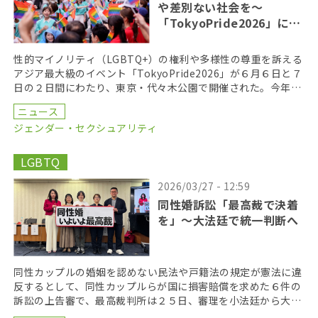
や差別ない社会を〜
「TokyoPride2026」に２
７万人
性的マイノリティ（LGBTQ+）の権利や多様性の尊重を訴える
アジア最大級のイベント「TokyoPride2026」が６月６日と７
日の２日間にわたり、東京・代々木公園で開催された。今年の
テーマは、「多様性と平等がひらく未来 […]
ニュース
ジェンダー・セクシュアリティ
LGBTQ
2026/03/27 - 12:59
同性婚訴訟「最高裁で決着
を」〜大法廷で統一判断へ
同性カップルの婚姻を認めない民法や戸籍法の規定が憲法に違
反するとして、同性カップルらが国に損害賠償を求めた６件の
訴訟の上告審で、最高裁判所は２５日、審理を小法廷から大法
廷に移すことを決定した。早ければ、２０２６年度内に口 […]