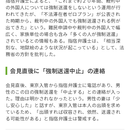
指宿弁護士によると、「これまで約２０年間、裁判中
の外国人については強制送還をしないという運用が行
われてきたが、「不法滞在者ゼロプラン」が公表され
た時期から、裁判中の外国人でも強制送還される例が
出てきた」という。難民申請中や裁判中の外国人で
幅
広く、家族単位の場合も含み「多くの人が強制送還」
されているとの情報もある。指宿弁護士は、「相当深
刻な、地獄絵のような状況が起こっている」として、法
務省の方針を批判した。
会見直後に「強制送還中止」の連絡
会見直後、東京入管から指宿弁護士に電話があり、男
性のこの日の強制送還を「中止する」との連絡が入っ
た。理由は明かされなかったという。男性の妻は「少
し安心した」と話すが、東京入管は本人の出頭を求め
ているため、「出頭すれば収容され、依然、送還され
る可能性がある」と
指宿弁護士は警戒する。