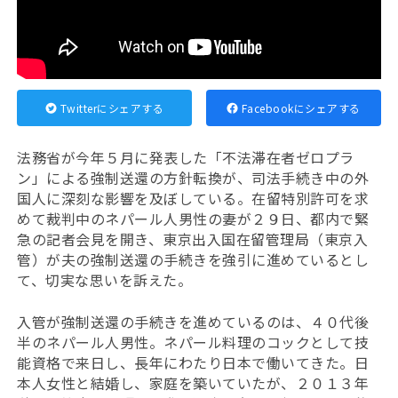
Twitterにシェアする
Facebookにシェアする
法務省が今年５月に発表した「不法滞在者ゼロプラ
ン」による強制送還の方針転換が、司法手続き中の外
国人に深刻な影響を及ぼしている。在留特別許可を求
めて裁判中のネパール人男性の妻が２９日、
都内で緊
急の記者会見を開き、東京出入国在留管理局（東京入
管）が夫の強制送還の手続きを強引に進めているとし
て、切実な思いを訴えた。
入管が強制送還の手続きを進めているのは、４０代後
半のネパール人男性。ネパール料理のコックとして
技
能資格で来日し、長年にわたり日本で働いてきた。日
本人女性と結婚し、家庭を築いていたが、２０１３年