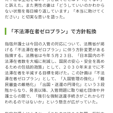
と訴えた。また男性の妻は「どうしていいのかわから
ない状態を毎日繰り返しています」「本当に助けてく
ださい」と切実な思いを語った。
「不法滞在者ゼロプラン」で方針転換
指宿弁護士は今回の入管の対応について、法務省が掲
げる「不法滞在者ゼロプラン」に伴う方針変更がある
指摘する。法務省は
今年５月２３日、「日本国内の不
法滞在者数を大幅に削減し、国民の安心・安全を高め
るための包括的政策」として、２０３０年末までに不
法滞在者を半減する目標を掲げた。この計画は
「不法
滞在者ゼロプラン」として、「入国管理の強化」「難
民審査の厳格化」「出国・送還の円滑化」という３段
階からなり、発表以降、入管問題に取り組む団体や弁
護士らの間で、「強引な強制送還手続きがこれから行
われるのではないか」という懸念が広がっていた。