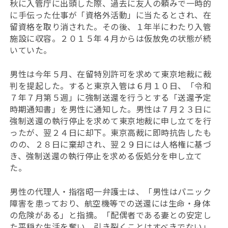
秋に入管庁に出頭した際、過去に友人の頼みで一時的
に手伝った仕事が「資格外活動」に当たるとされ、在
留資格を取り消された。その後、１年半にわたり入管
施設に収容。２０１５年４月からは仮放免の状態が続
いていた。
男性は今年５月、在留特別許可を求めて東京地裁に裁
判を提起した。すると東京入管は６月１０日、「令和
７年７月第５週」に強制送還を行うとする「送還予定
時期通知書」を男性に通知した。男性は７月２３日に
強制送還の執行停止を求めて東京地裁に申し立てを行
ったが、翌２４日に却下。東京高裁に即時抗告したも
のの、２８日に棄却され、翌２９日には人格権に基づ
き、強制送還の執行停止を求める仮処分を申し立て
た。
男性の代理人・指宿昭一弁護士は、「男性はパニック
障害を患っており、航空機等での送還には生命・身体
の危険がある」と指摘。「配偶者である妻との安定し
た平穏な生活を奪い、引き裂くことはすべきでない」