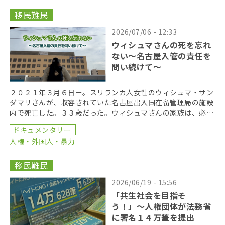
移民難民
2026/07/06 - 12:33
ウィシュマさんの死を忘れ
ない〜名古屋入管の責任を
問い続けて〜
２０２１年３月６日ー。スリランカ人女性のウィシュマ・サン
ダマリさんが、収容されていた名古屋出入国在留管理局の施設
内で死亡した。３３歳だった。ウィシュマさんの家族は、必要
な医療が提供されなかったことが死亡の原因だとして、国 […]
ドキュメンタリー
人権・外国人・暴力
移民難民
2026/06/19 - 15:56
「共生社会を目指そ
う！」〜人権団体が法務省
に署名１４万筆を提出