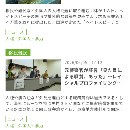
移民や難民など外国人の人権問題に取り組む団体が１８日、ヘ
イトスピーチの解消や排外的な政策を見直すよう求める署名１
４万筆を政府に提出した。国連が定めた「ヘイトスピーチと闘
う国際デー」に合わせて法務省に提出した。 「ヘイトに […]
ニュース
人権・外国人・暴力
移民難民
2026/06/05 - 17:12
元警察官が証言「見た目に
よる職質、あった」〜レイ
シャルプロファイリング訴
訟
人種や肌の色など外見を理由とする職務質問は違法であるとし
て、海外にルーツを持つ男性３人が国などに損害賠償を求めて
いる訴訟の第１０回口頭弁論が４日、東京地方裁判所で開かれ
た。原告側は法廷で、元警察官による警察内部の実態を語 […]
ニュース
人権・外国人・暴力