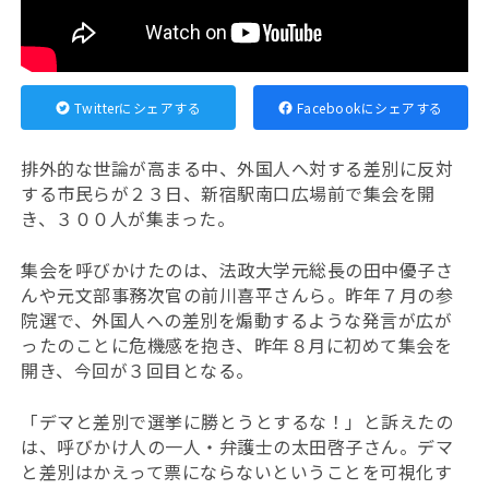
Twitterにシェアする
Facebookにシェアする
排外的な世論が高まる中、
外国人へ対する差別に反対
する市民らが２３日、新宿駅南口広場前で集会を開
き、３００人が集まった。
集会を呼びかけたのは、法政大学元総長の田中優子さ
んや元文部事務次官の前川喜平さんら。昨年７月の参
院選で、外国人への差別を煽動するような発言が広が
ったのことに危機感を抱き、昨年８月に初めて集会を
開き、今回が３回目となる。
「デマと差別で選挙に勝とうとするな！」と訴えたの
は、呼びかけ人の一人・弁護士の太田啓子さん。デマ
と差別はかえって票にならないということを可視化す