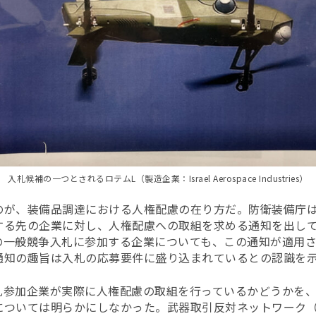
入札候補の一つとされるロテムL（製造企業：Israel Aerospace Industries）
のが、装備品調達における人権配慮の在り方だ。防衛装備庁
する先の企業に対し、人権配慮への取組を求める通知を出し
の一般競争入札に参加する企業についても、この通知が適用
通知の趣旨は入札の応募要件に盛り込まれているとの認識を
札参加企業が実際に人権配慮の取組を行っているかどうかを
ついては明らかにしなかった。武器取引反対ネットワーク（N