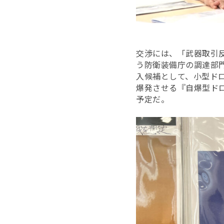
交渉には、「武器取引反
う防衛装備庁の調達部
入候補として、
小型ド
爆発させる『自爆型ド
予定だ。