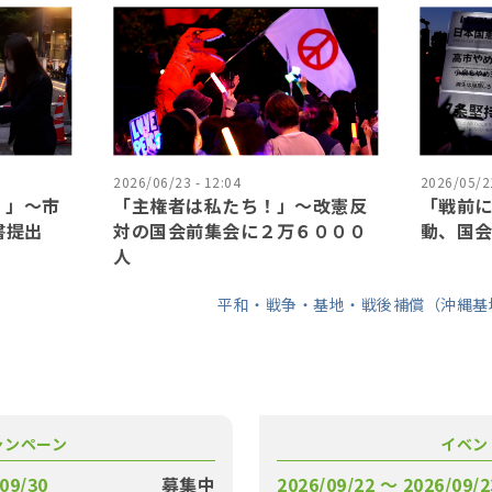
2026/06/23 - 12:04
2026/05/21
！」〜市
「主権者は私たち！」〜改憲反
「戦前
書提出
対の国会前集会に２万６０００
動、国
人
平和・戦争・基地・戦後補償（沖縄基
ャンペーン
イベン
09/30
募集中
2026/09/22 〜 2026/09/2