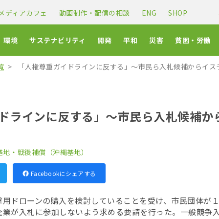
メディアカフェ
動画制作・配信の相談
ENG
SHOP
環境
サステナビリティ
開発
平和
災害
貧困・労働
覧
「人権尊重ガイドラインに反する」〜市民ら入札候補からイス
ドラインに反する」〜市民ら入札候補か
基地・戦後補償（沖縄基地）
Facebookにシェアする
撃用ドローンの購入を検討していることを受け、市民団体が
企業が入札に参加しないよう求める要請を行った。一般競争