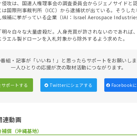
ナ侵攻は、国連人権理事会の調査委員会からジェノサイドと
には国際刑事裁判所（ICC）から逮捕状が出ている。そうし
挙がっている企業（IAI：Israel Aerospace Indust
明々白々な大量虐殺だ。人身売買が許されないのであれば、当
スラエル製ドローンを入札対象から除外するよう求めた。
の番組・記事が「いいね！」と思ったらサポートをお願いしま
一人ひとりの応援が次の取材活動につながります。
をサポートする
Twitterにシェアする
Faceboo
関連動画
後補償（沖縄基地）