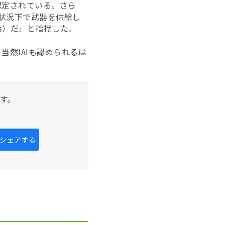
認定されている。さら
た状況下で武器を供給し
ries）だ」と指摘した。
然IAIも認められるは
す。
kにシェアする