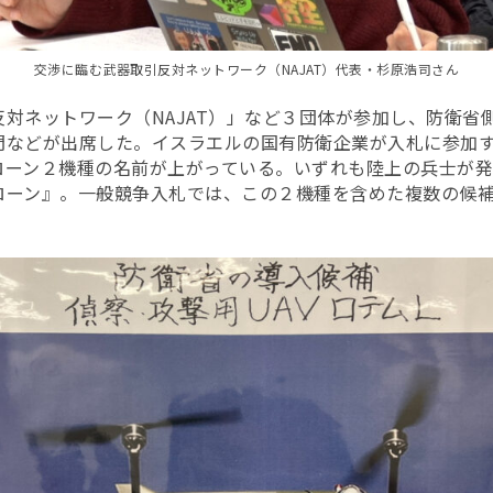
交渉に臨む武器取引反対ネットワーク（NAJAT）代表・杉原浩司さん
対ネットワーク（NAJAT）」など３団体が参加し、防衛省
門などが出席した。イスラエルの国有防衛企業が入札に参加
ローン２機種の名前が上がっている。いずれも陸上の兵士が
ローン』。一般競争入札では、この２機種を含めた複数の候