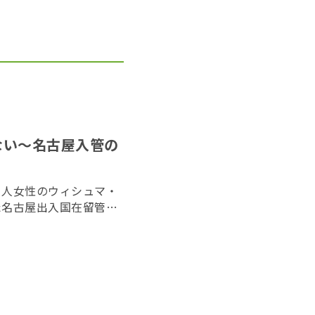
ない〜名古屋入管の
カ人女性のウィシュマ・
た名古屋出入国在留管理
った。ウィシュマさんの
かったことが死亡の原因