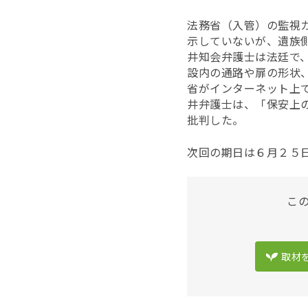
法務省（入管）の監視
示していないが、遺族
井知会弁護士は法廷で
設内の通路や扉の形状
省がインターネット上
井弁護士は、「保安上
批判した。
次回の期日は６月２５
こ
取材