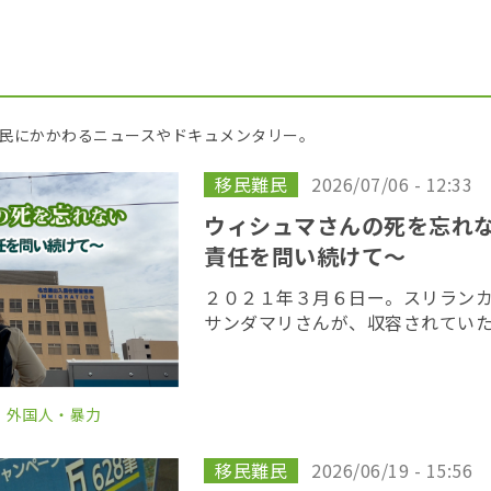
民にかかわるニュースやドキュメンタリー。
移民難民
2026/07/06 - 12:33
ウィシュマさんの死を忘れ
責任を問い続けて〜
２０２１年３月６日ー。スリラン
サンダマリさんが、収容されてい
局の施設内で死亡した。３３歳だ
家族は、必要な医療が提供されな
だとして、国 […]
・外国人・暴力
移民難民
2026/06/19 - 15:56