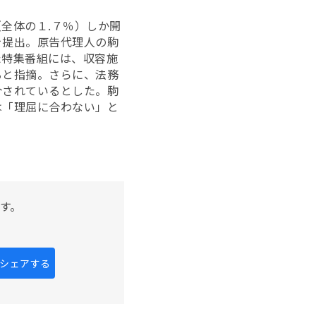
全体の１.７％）しか開
を提出。原告代理人の駒
た特集番組には、収容施
ると指摘。さらに、法務
介されているとした。駒
は「理屈に合わない」と
す。
kにシェアする