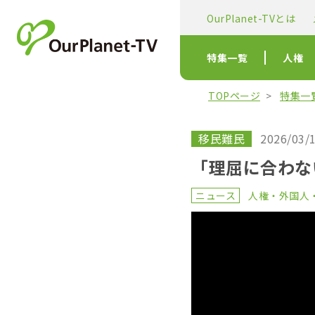
OurPlanet-TVとは
特集一覧
人権
TOPページ
特集一
移民難民
2026/03/1
「理屈に合わな
ニュース
人権・外国人