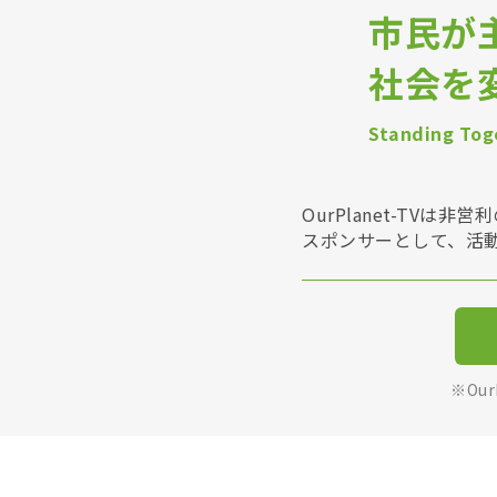
市民が
社会を
Standing Toge
OurPlanet-T
スポンサーとして、活
※Ou