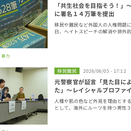
「共生社会を目指そう！」
に署名１４万筆を提出
移民や難民など外国人の人権問題
日、ヘイトスピーチの解消や排外
める署名１４万筆を政府に提出し
トスピーチと闘う国際デー」に合
た。 「ヘイトに […]
・暴力
移民難民
2026/06/05 - 17:12
元警察官が証言「見た目に
た」〜レイシャルプロファ
人種や肌の色など外見を理由とす
として、海外にルーツを持つ男性
を求めている訴訟の第１０回口頭
判所で開かれた。原告側は法廷で
部の実態を語 […]