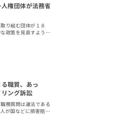
〜人権団体が法務省
に取り組む団体が１８
的な政策を見直すよう求
た。国連が定めた「ヘイ
わせて法務省に提出し
よる職質、あっ
イリング訴訟
る職務質問は違法である
３人が国などに損害賠償
弁論が４日、東京地方裁
、元警察官による警察内