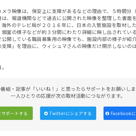
カメラ映像は、保安上に支障があるなどの理由で、５時間分（
側は、報道機関などで過去に公開された映像を整理した書面
、海外のテレビ局が
２０１６年に、日本の入管施設を取材し
、個室の様子などが約３分間にわたり詳細に映し出されてい
で公開している職員募集用の映像でも、施設内部の様子が紹
の支障」を理由に、
ウィシュマさんの映像だけ開示しないの
日。
の番組・記事が「いいね！」と思ったらサポートをお願いしま
一人ひとりの応援が次の取材活動につながります。
をサポートする
Twitterにシェアする
Faceboo