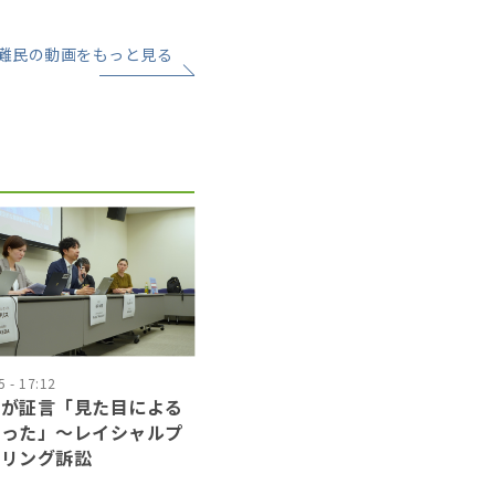
難民の動画をもっと見る
 - 17:12
官が証言「見た目による
あった」〜レイシャルプ
イリング訴訟