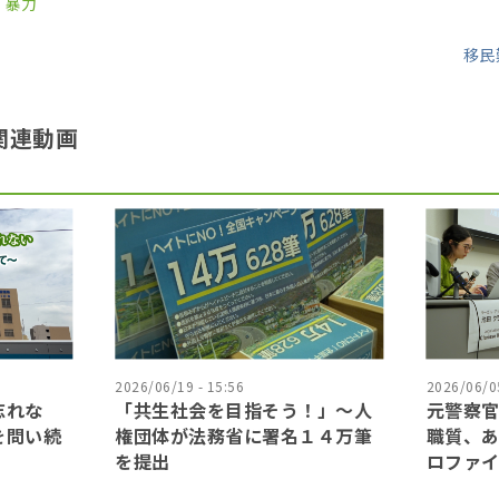
・暴力
移民
関連動画
2026/06/19 - 15:56
2026/06/05
忘れな
「共生社会を目指そう！」〜人
元警察
を問い続
権団体が法務省に署名１４万筆
職質、
を提出
ロファ