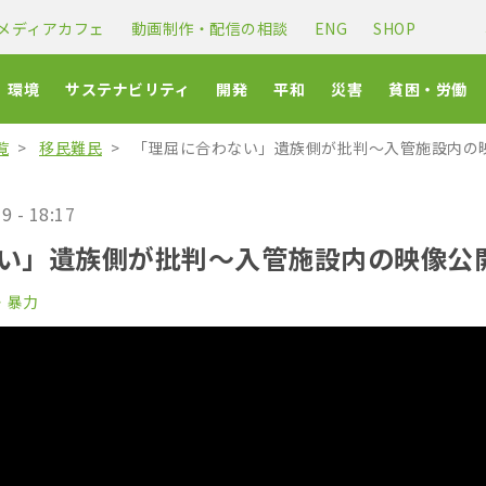
メディアカフェ
動画制作・配信の相談
ENG
SHOP
環境
サステナビリティ
開発
平和
災害
貧困・労働
覧
移民難民
「理屈に合わない」遺族側が批判〜入管施設内の
9 - 18:17
い」遺族側が批判〜入管施設内の映像公
・暴力