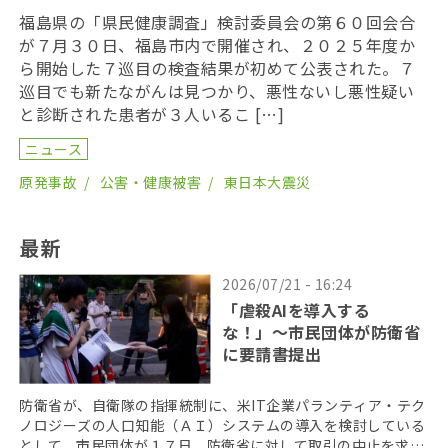
福島県の「県民健康調査」検討委員会の第６０回会合
が７月３０日、福島市内で開催され、２０２５年度か
ら開始した７巡目の検査結果が初めて公表された。７
巡目でも新たながんは見つかり、悪性ないし悪性疑い
と診断された患者が３人いるこ […]
ニュース
原発事故
公害・健康被害
東日本大震災
最新
2026/07/21 - 16:24
「虐殺AIを導入する
な！」〜市民団体が防衛省
に要請書提出
防衛省が、自衛隊の指揮統制に、米IT企業パランティア・テク
ノロジーズの人口知能（ＡＩ）システムの導入を検討している
として、市民団体が１７日、防衛省に対して取引の中止を求め