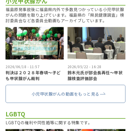
小児甲状腺がん
福島原発事故後に福島県内外で多数見つかっている小児甲状腺
がんの問題を取り上げています。福島県の「県民健康調査」検
討委員会など各委員会動画もアーカイブしています。
2026/06/18 - 11:57
2026/05/22 - 16:28
判決は２０２８年春頃〜子ど
鈴木元氏が部会長再任〜甲状
も甲状腺がん裁判
腺検査評価部会
小児甲状腺がんの動画をもっと見る
LGBTQ
LGBTQの権利や同性婚等に関する特集です。