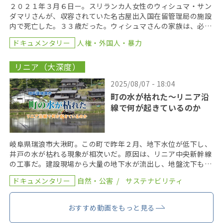
２０２１年３月６日ー。スリランカ人女性のウィシュマ・サン
ダマリさんが、収容されていた名古屋出入国在留管理局の施設
内で死亡した。３３歳だった。ウィシュマさんの家族は、必要
な医療が提供されなかったことが死亡の原因だとして、国 […]
ドキュメンタリー
人権・外国人・暴力
リニア（大深度）
2025/08/07 - 18:04
町の水が枯れた～リニア沿
線で何が起きているのか
岐阜県瑞浪市大湫町。この町で昨年２月、地下水位が低下し、
井戸の水が枯れる現象が相次いだ。原因は、リニア中央新幹線
の工事だ。建設現場から大量の地下水が流出し、地盤沈下も発
覚した。リニア中央新幹線の工事現場で今、何が起きてい […]
ドキュメンタリー
自然・公害
サステナビリティ
おすすめ動画をもっと見る