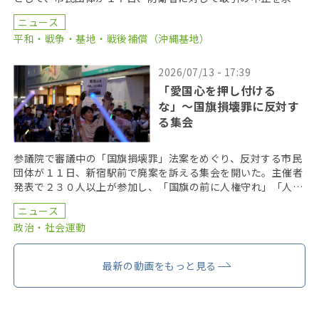
る要請書を提出した。 要請書を提出したのは、「武器 […]
ニュース
平和・戦争・基地・戦後補償（沖縄基地）
2026/07/13 - 17:39
「愛国心を押し付ける
な」〜国旗損壊罪に反対す
る集会
参議院で審議中の「国旗損壊罪」法案をめぐり、反対する市民
団体が１１日、新宿駅前で廃案を訴える集会を開いた。主催者
発表で２３０人以上が参加し、「国旗の前に人権守れ」「人の
感情を支配するな」などとコールを行った。 集会は、学 […]
ニュース
政治・社会運動
最新の動画をもっと見る