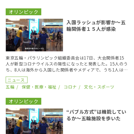
オリンピック
入国ラッシュが影響か〜五
輪関係者１５人が感染
東京五輪・パラリンピック組織委員会は17日、大会関係者15
人が新型コロナウイルスの陽性になったと発表した。15人のう
ち、8人は海外から入国した関係者やメディアで、うち1人は選
手村に滞在している。いずれも、入国から14日間 […]
ニュース
五輪
保健・医療・福祉
コロナ
文化・スポーツ
オリンピック
“バブル方式”は機能してい
るか〜五輪施設を歩いた