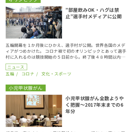
”部屋飲みOK・ハグは禁
止”選手村メディアに公開
五輪開幕を１か月後にひかえ、選手村が公開。世界各国のメデ
ィアがつめかけた。 コロナ禍で初のオリンピックとあって選手
村に入れるのは競技開始の５日前から。終了後４８時間以内に
退去しなければならないルールだ。しかし部屋は相部屋 […]
ニュース
五輪
コロナ
文化・スポーツ
小児甲状腺がん
小児甲状腺がん全数ようや
く把握〜2017年末までの6
年分