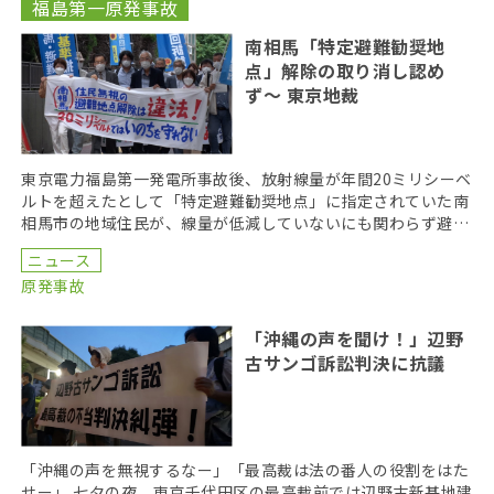
福島第一原発事故
南相馬「特定避難勧奨地
点」解除の取り消し認め
ず〜 東京地裁
東京電力福島第一発電所事故後、放射線量が年間20ミリシーベ
ルトを超えたとして「特定避難勧奨地点」に指定されていた南
相馬市の地域住民が、線量が低減していないにも関わらず避難
の指定を解除され、帰還を余儀なくされたとして、国を […]
ニュース
原発事故
「沖縄の声を聞け！」辺野
古サンゴ訴訟判決に抗議
「沖縄の声を無視するなー」「最高裁は法の番人の役割をはた
せー」 七夕の夜、東京千代田区の最高裁前では辺野古新基地建