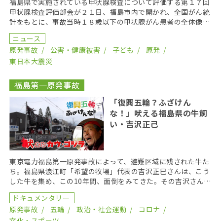
福島県で実施されている甲状腺検査について評価する第１７回
甲状腺検査評価部会が２１日、福島市内で開かれ、全国がん統
計をもとに、事故当時１８歳以下の甲状腺がん患者の全体像が
初めて公表された。２０１７年１２月末までに甲状腺がん […]
ニュース
原発事故
公害・健康被害
子ども
原発
東日本大震災
福島第一原発事故
「復興五輪？ふざけん
な！」吠える福島県の牛飼
い・吉沢正己
東京電力福島第一原発事故によって、避難区域に残された牛た
ち。福島県浪江町「希望の牧場」代表の吉沢正巳さんは、こう
した牛を集め、この10年間、面倒をみてきた。その吉沢さんが
今、怒りの矛先を向けているのが「東京五輪」だ。 「 […]
ドキュメンタリー
原発事故
五輪
政治・社会運動
コロナ
文化・スポーツ