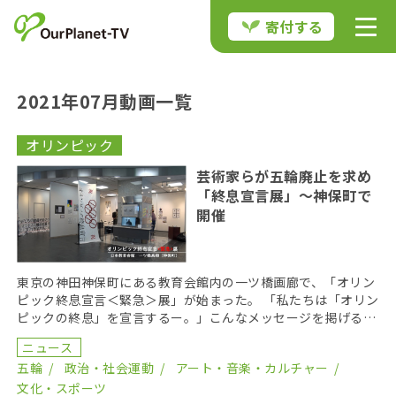
寄付する
2021年07月動画一覧
オリンピック
芸術家らが五輪廃止を求め
「終息宣言展」〜神保町で
開催
東京の神田神保町にある教育会館内の一ツ橋画廊で、「オリン
ピック終息宣言＜緊急＞展」が始まった。 「私たちは「オリン
ピックの終息」を宣言するー。」こんなメッセージを掲げる同
展覧会は昨年7月、国立競技場に近い青山のギャラリー […]
ニュース
五輪
政治・社会運動
アート・音楽・カルチャー
文化・スポーツ