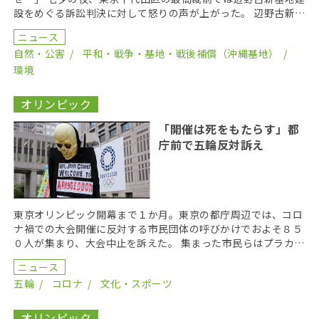
設をめぐる訴訟判決に対して怒りの声が上がった。 辺野古新基
地建設にともなうサンゴの移植を許可するよう農水大 […]
ニュース
自然・公害
平和・戦争・基地・戦後補償（沖縄基地）
環境
オリンピック
「開催は死をもたらす」都
庁前で五輪反対訴え
東京オリンピック開幕まで１か月。東京の都庁周辺では、コロ
ナ禍での大会開催に反対する市民団体の呼びかけでおよそ８５
０人が集まり、大会中止を訴えた。 集まった市民らはプラカー
ドを手に「オリンピックやめろ」「中止だ中止」などと […]
ニュース
五輪
コロナ
文化・スポーツ
オリンピック