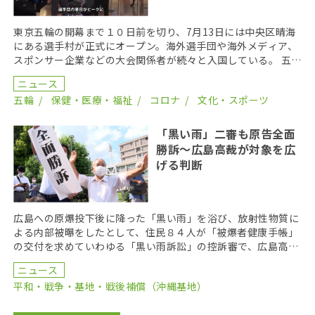
東京五輪の開幕まで１０日前を切り、7月13日には中央区晴海
にある選手村が正式にオープン。海外選手団や海外メディア、
スポンサー企業などの大会関係者が続々と入国している。 五輪
関係者が、一般人との接触を避ける行動制限”バブル […]
ニュース
五輪
保健・医療・福祉
コロナ
文化・スポーツ
「黒い雨」二審も原告全面
勝訴〜広島高裁が対象を広
げる判断
広島への原爆投下後に降った「黒い雨」を浴び、放射性物質に
よる内部被曝をしたとして、住民８４人が「被爆者健康手帳」
の交付を求めていわゆる「黒い雨訴訟」の控訴審で、広島高裁
は一審を支持し、国側の控訴を棄却した。 高裁は、被曝 […]
ニュース
平和・戦争・基地・戦後補償（沖縄基地）