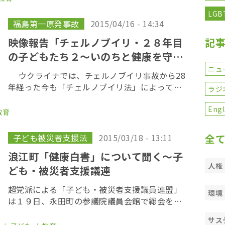
辺みちたろう、徳永エリ、阿部知子
LGB
福島第一原発事故
2015/04/16 - 14:34
映像報告「チェルノブイリ・２８年目
記
の子どもたち２～いのちと健康を守る
現場から」
ニュ
ウクライナでは、チェルノブイリ事故から28
年経った今も「チェルノブイリ法」によって、
ラジ
年間0.5ミリシーベルトを超える地域の住民に
は、今も様々な支援策が講じられている。 中で
Engl
教育
も政府が重視しているのが、保養と健診。ウク
ラ […]
子ども被災者支援法
2015/03/18 - 13:11
全
浪江町「健康白書」について聞く～子
人権
ども・被災者支援議連
超党派による「子ども・被災者支援議員連盟」
環境
は１９日、永田町の参議院議員会館で総会を開
き、町民の健診データをまとめた「健康白書」
サス
を発表した浪江町の紺野則夫健康保険課長から