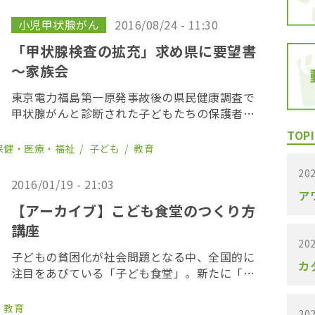
金」。代表理事には元国会事故調査委員会委員
の崎 […]
小児甲状腺がん
2016/08/24 - 11:30
「甲状腺検査の拡充」求め県に要望書
～家族会
東京電力福島第一原発事故後の県民健康調査で
甲状腺がんと診断された子どもたちの保護者な
どでつくる「３１１甲状腺がん家族の会」は２
TOPI
３日、県と面会し、県知事宛ての要望書を提出
保健・医療・福祉
子ども
教育
した。同会は「甲状腺検査の縮小に向けた見直
202
しの動きが […]
2016/01/19 - 21:03
ア
【アーカイブ】こども食堂のつくり方
講座
202
子どもの貧困化が社会問題となる中、全国的に
カ
注目をあびている「子ども食堂」。新たに「こ
ども食堂」を始めたいと希望する人を対象とし
た講座への申し込みが殺到している。１月２０
教育
202