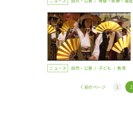
ニュース
自然・公害
保健・医療・福
ニュース
自然・公害
子ども
教育
前のページ
1
2