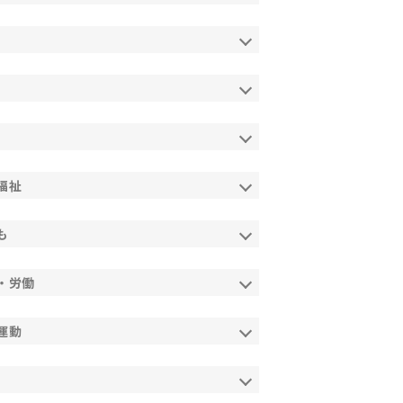
福祉
も
・労働
運動