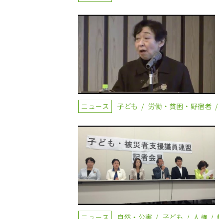
ニュース
子ども
労働・貧困・野宿者
ニュース
自然・公害
子ども
人権