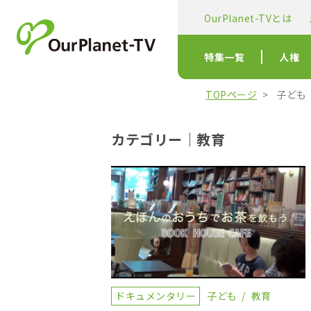
OurPlanet-TVとは
特集一覧
人権
TOPページ
子ども
カテゴリー｜教育
ドキュメンタリー
子ども
教育