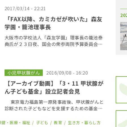
2017/03/14 - 22:21
20
「FAX以降、カミカゼが吹いた」森友
学園・籠池理事長
大阪市の学校法人「森友学園」理事長の籠池泰
典氏が２３日夜、国会の衆参両院予算委員会で
行われた証人喚問後、都内の日本外国特派員協
会で会見を開いた。籠池氏は２０１５年１１月
１７日に昭恵首相夫人の秘書から送られてきた
というＦＡ […]
小児甲状腺がん
2016/09/08 - 16:20
【アーカイブ動画】「3・11 甲状腺が
ん子ども基金」設立記者会見
東京電力福島第一原発事故後、甲状腺がんと
診断された子どもなどを支援するための基金が
設立され、９日寄付の募集を開始した。 募金
を開始したのは「３・１１甲状腺がん子ども基
保健・医療・福祉
子ども
教育
生き方・暮らし方