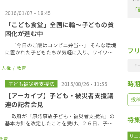
日（水）に開催された「第４回こども食堂のつ
「
くり方講座 […]
2016/01/07 - 18:45
「こども食堂」全国に輪〜子どもの貧
困化が進む中
「今日のご飯はコンビニ弁当…」 そんな環境
フ
に置かれた子どもたちが気軽に入り、ワイワイ
ご飯を食べれるようにと全国で広がっている
「子ども食堂」。その経験を共有しようと１１
人権
教育
日、都内で「こども食堂サミット」が開催され
た。 […]
時
子ども被災者支援法
2015/08/26 - 11:55
【アーカイブ】子ども・被災者支援議
連の記者会見
政府が「原発事故子ども・被災者支援法」の
特
基本方針を改定したことを受け、２６日、子ど
も・被災者支援議員連盟が復興庁へ申し入れを
リニ
行った。 出席議員：荒井聡、高橋ちづこ、渡
教育