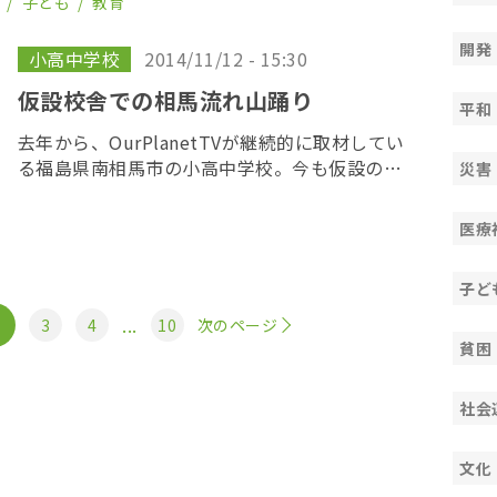
祉
子ども
教育
ヒアリングを行った。紺野課長は、原発事故に
より全町避 […]
開発
小高中学校
2014/11/12 - 15:30
仮設校舎での相馬流れ山踊り
平和
去年から、OurPlanetTVが継続的に取材してい
る福島県南相馬市の小高中学校。今も仮設の校
災害
舎で学ぶ子どもたちだが、今年も彼らが最も楽
しみにしている文化祭「群青祭」の季節がやっ
医療
てきた。 小高中学では長年、入学したばかり
[…]
子ど
...
3
4
10
次のページ
貧困
社会
文化