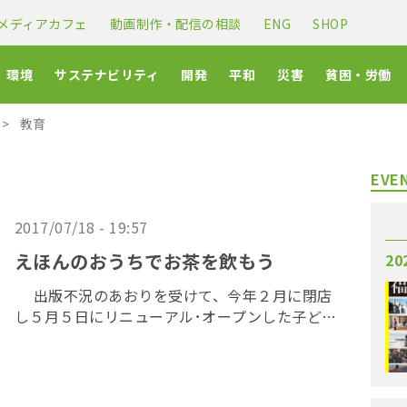
メディアカフェ
動画制作・配信の相談
ENG
SHOP
環境
サステナビリティ
開発
平和
災害
貧困・労働
教育
EVE
2017/07/18 - 19:57
えほんのおうちでお茶を飲もう
20
出版不況のあおりを受けて、今年２月に閉店
し５月５日にリニューアル･オープンした子ども
の本専門店「ブックハウスカフェ」。店内には
約１万の絵本が並び、絵本作家によるイベント
も開催している。また、カフェスペースが夜に
はブッ […]