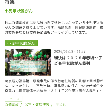
特集
小児甲状腺がん
福島原発事故後に福島県内外で多数見つかっている小児甲状腺
がんの問題を取り上げています。福島県の「県民健康調査」検
討委員会など各委員会動画もアーカイブしています。
小児甲状腺がん
2026/06/18 - 11:57
判決は２０２８年春頃〜子
ども甲状腺がん裁判
東京電力福島第一原発事故に伴う放射性物質の影響で甲状腺が
んになったとして、事故当時、福島県内に住んでいた若者が東
京電力に損害賠償を求めた「３１１子ども甲状腺がん裁判」の
第１８回口頭弁論が２０２６年６月１７日に開かれた。裁 […]
ニュース
原発事故
公害・健康被害
子ども