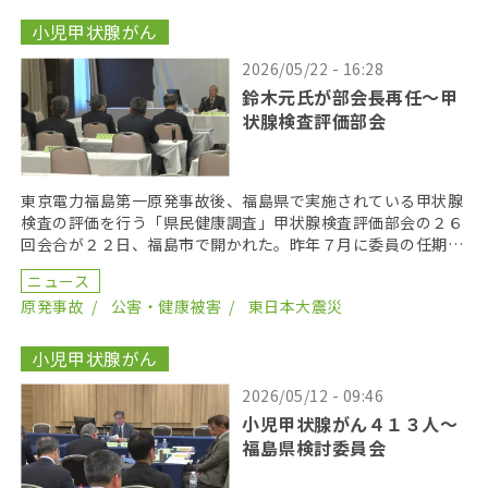
小児甲状腺がん
2026/05/22 - 16:28
鈴木元氏が部会長再任〜甲
状腺検査評価部会
東京電力福島第一原発事故後、福島県で実施されている甲状腺
検査の評価を行う「県民健康調査」甲状腺検査評価部会の２６
回会合が２２日、福島市で開かれた。昨年７月に委員の任期を
終え、委員が改選されてから初の開催となり、鈴木元保内 […]
ニュース
原発事故
公害・健康被害
東日本大震災
小児甲状腺がん
2026/05/12 - 09:46
小児甲状腺がん４１３人〜
福島県検討委員会