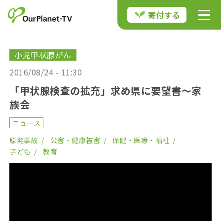
寄付する
小児甲状腺がん
2016/08/24 - 11:30
「甲状腺検査の拡充」求め県に要望書～家
族会
ニュース
原発事故
公害・健康被害
保健・医療・福祉
子ども
教育