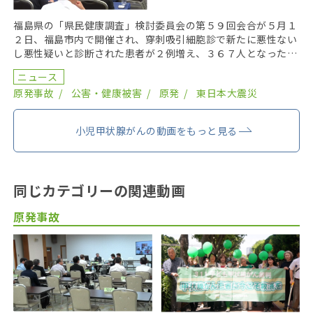
福島県の「県民健康調査」検討委員会の第５９回会合が５月１
２日、福島市内で開催され、穿刺吸引細胞診で新たに悪性ない
し悪性疑いと診断された患者が２例増え、３６７人となった。
２０１９年までにがん登録で把握された集計外の患者４７ […]
ニュース
原発事故
公害・健康被害
原発
東日本大震災
小児甲状腺がんの動画をもっと見る
同じカテゴリーの関連動画
原発事故