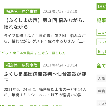
ーに申し立てた。福島県外での集団申し立ては
LGB
初めてと […]
福島第一原発事故
2013/05/17 - 18:10
【ふくしまの声】第３回 悩みながら、
記
揺れながら
ニュ
ライブ番組「ふくしまの声」第３回 悩みなが
ら、揺れながら ゲスト：佐々木るりさん（二本
ラジ
松在住） 聞き手：白石草（OurPlanetTV） 福島
県二本松市でお寺と幼稚園の運営に携わる佐々
Engl
子ども
東日本大震災
生き方・暮らし方
木るりさん。 ５人の子どもの母親とし […]
福島第一原発事故
2013/04/24 - 18:14
全
ふくしま集団疎開裁判〜仙台高裁が却
人権
下
2011年6月24日に、福島県郡山市の子ども14人
環境
が、年間１ミリシーベルト以下の環境での教育
を求めて仮処分の申立てを行っていた裁判で、4
サス
月24日仙台高等裁判所は、申立てを却下する決