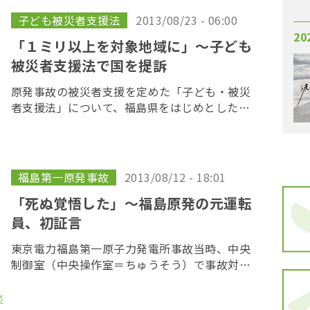
れてい […]
子ども被災者支援法
2013/08/23 - 06:00
20
「１ミリ以上を対象地域に」〜子ども
被災者支援法で国を提訴
原発事故の被災者支援を定めた「子ども・被災
者支援法」について、福島県をはじめとした被
災地域の住民や自主避難者らが22日、法律の施
行から１年以上過ぎても国が支援の基本方針を
策定しないのは違法だとして、東京司法裁判所
の提訴し […]
福島第一原発事故
2013/08/12 - 18:01
「死ぬ覚悟した」～福島原発の元運転
員、初証言
東京電力福島第一原子力発電所事故当時、中央
制御室（中央操作室＝ちゅうそう）で事故対応
にあたっていた元運転員（オペレーター）が事
故当時の状況を語った。運転員としては初の証
災