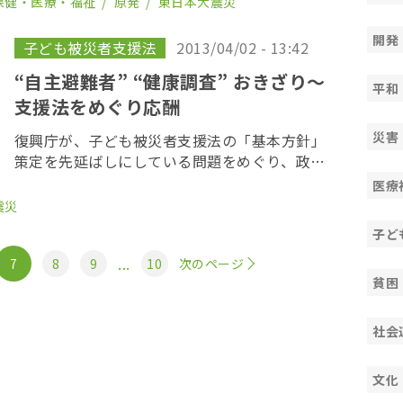
保健・医療・福祉
原発
東日本大震災
定を下した。 判決によると、低線量の放 […]
開発
子ども被災者支援法
2013/04/02 - 13:42
“自主避難者” “健康調査” おきざり〜
平和
支援法をめぐり応酬
災害
復興庁が、子ども被災者支援法の「基本方針」
策定を先延ばしにしている問題をめぐり、政府
に対し、国会や記者会見などで厳しい質疑が続
医療
いている。３月２５日の衆議院の東日本大震災
震災
復興特別委員会では、福島県以外での健康診断
子ど
に関する質 […]
...
7
8
9
10
次のページ
貧困
社会
文化