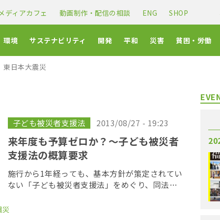
メディアカフェ
動画制作・配信の相談
ENG
SHOP
環境
サステナビリティ
開発
平和
災害
貧困・労働
東日本大震災
EVE
子ども被災者支援法
2013/08/27 - 19:23
来年度も予算ゼロか？～子ども被災者
20
支援法の概算要求
施行から1年経っても、基本方針が策定されてい
ない「子ども被災者支援法」をめぐり、同法律
の立案に関わった国会議員らが26日、来年度予
算に関して、関係省庁にヒヤリングを行った。
震災
復興庁の担当者は、同法案の基本方針策定が遅