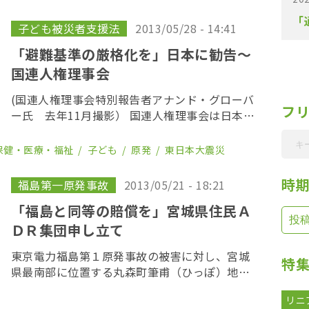
参事官は、国会議員から質問通告を受けること
「
を「被弾」 […]
子ども被災者支援法
2013/05/28 - 14:41
「避難基準の厳格化を」日本に勧告〜
国連人権理事会
(国連人権理事会特別報告者アナンド・グローバ
フ
ー氏 去年11月撮影） 国連人権理事会は日本時
間の24日未明、福島第一原発事故後の人権状況
に関して国連特別報告者アナンド・グローバー
保健・医療・福祉
子ども
原発
東日本大震災
氏の報告書と勧告をサイトの公開した。勧告で
は […]
時
福島第一原発事故
2013/05/21 - 18:21
「福島と同等の賠償を」宮城県住民Ａ
ＤＲ集団申し立て
東京電力福島第１原発事故の被害に対し、宮城
特
県最南部に位置する丸森町筆甫（ひっぽ）地区
の住民が21日、福島県内の住民と同水準の損害
リニ
賠償を求めて、原子力損害賠償紛争解決センタ