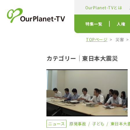
OurPlanet-TVとは
特集一覧
人権
TOPページ
災害
カテゴリー｜東日本大震災
ニュース
原発事故
子ども
東日本大