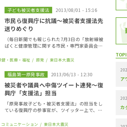
言となる。 今回インタビューに応えたのは、事
故当時、 […]
子ども被災者支援法
2013/08/01 - 15:16
市民ら復興庁に抗議〜被災者支援法先
送りめぐり
（毎日新聞でも報じられた7月3日の「放射線被
ばくと健康管理に関する市民・専門家委員会に
よる復興庁申し入れの様子。一部抜粋） 「原発
TOPI
事故子ども・被災者支援法」の支援対象地域づ
保健・医療・福祉
原発
東日本大震災
くりに関連し、復興庁は今年３月、策定に関す
202
る責任 […]
福島第一原発事故
2013/06/13 - 12:30
ア
被災者や議員へ中傷ツイート連発〜復
興庁「支援法」担当
202
「原発事故子ども・被災者支援法」の担当をし
カ
ている復興庁の参事官が、ツイッター上で、被
災者や「子ども被災者支援議連」の議員らを中
傷する発言を繰り返していたことがわかった。
・コミュニケーション
東日本大震災
202