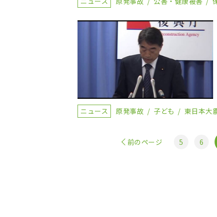
ニュース
原発事故
公害・健康被害
ニュース
原発事故
子ども
東日本大
前のページ
5
6