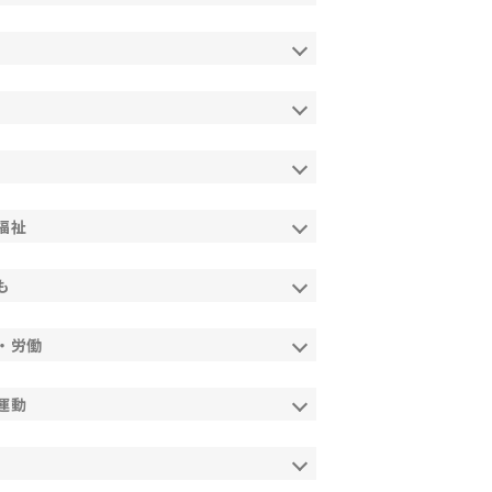
福祉
も
・労働
運動