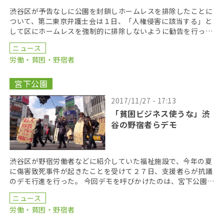
渋谷区が予告なしに公園を封鎖しホームレスを排除したことに
ついて、第二東京弁護士会は１日、「人権侵害に該当する」と
して区にホームレスを強制的に排除しないように勧告を行っ
た。 申し立てを行っていたのは、ホームレスや支援者ら７
ニュース
[…]
労働・貧困・野宿者
宮下公園
2017/11/27 - 17:13
「貧困ビジネス使うな」渋
谷の野宿者らデモ
渋谷区が野宿労働者などに紹介していた福祉施設で、今年の夏
に傷害致死事件が起きたことを受けて２７日、支援者らが抗議
のデモ行進を行った。 今回デモを呼びかけたのは、宮下公園の
再開発問題に取り組んでいる「宮下公園ねる会議」や、 […]
ニュース
労働・貧困・野宿者