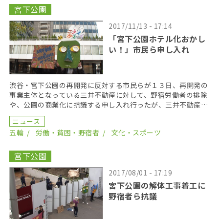
宮下公園
2017/11/13 - 17:14
「宮下公園ホテル化おかし
い！」市民ら申し入れ
渋谷・宮下公園の再開発に反対する市民らが１３日、再開発の
事業主体となっている三井不動産に対して、野宿労働者の排除
や、公園の商業化に抗議する申し入れ行ったが、三井不動産は
申し入れ書の受け取りを拒否した。 今回、申し入れを行 […]
ニュース
五輪
労働・貧困・野宿者
文化・スポーツ
宮下公園
2017/08/01 - 17:19
宮下公園の解体工事着工に
野宿者ら抗議