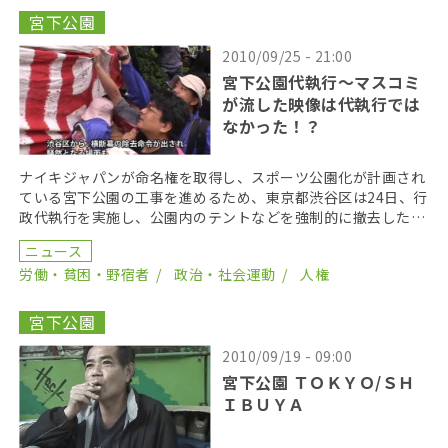
宮下公園
2010/09/25 - 21:00
宮下公園代執行～マスコミ
が流した映像は代執行では
なかった！？
ナイキジャパンが命名権を取得し、スポーツ公園化が計画され
ている宮下公園の工事を進めるため、東京都渋谷区は24日、行
政代執行を実施し、公園内のテントなどを強制的に撤去した。
区が公園を生活の場としていた人やナイキによるスポー […]
ニュース
労働・貧困・野宿者
政治・社会運動
人権
宮下公園
2010/09/19 - 09:00
宮下公園 ＴＯＫＹＯ/ＳＨ
ＩＢＵＹＡ