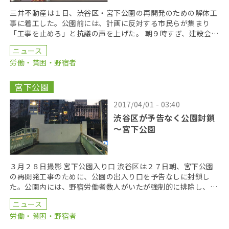
三井不動産は１日、渋谷区・宮下公園の再開発のための解体工
事に着工した。公園前には、計画に反対する市民らが集まり
「工事を止めろ」と抗議の声を上げた。 朝９時すぎ、建設会社
の作業員３０人ほどが公園内の重機の移動を開始。チェー […]
ニュース
労働・貧困・野宿者
宮下公園
2017/04/01 - 03:40
渋谷区が予告なく公園封鎖
～宮下公園
３月２８日撮影 宮下公園入り口 渋谷区は２７日朝、宮下公園
の再開発工事のために、公園の出入り口を予告なしに封鎖し
た。公園内には、野宿労働者数人がいたが強制的に排除し、鋼
板で仮囲いした。これを受け、渋谷駅周辺の野宿労働者を […]
ニュース
労働・貧困・野宿者