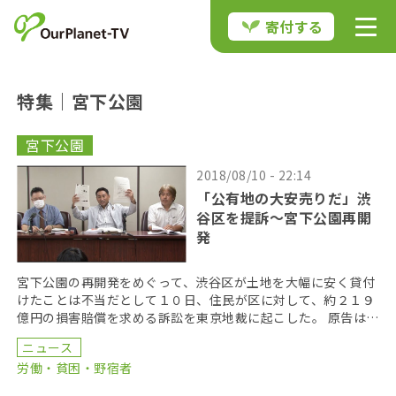
寄付する
特集｜宮下公園
宮下公園
2018/08/10 - 22:14
「公有地の大安売りだ」渋
谷区を提訴～宮下公園再開
発
宮下公園の再開発をめぐって、渋谷区が土地を大幅に安く貸付
けたことは不当だとして１０日、住民が区に対して、約２１９
億円の損害賠償を求める訴訟を東京地裁に起こした。 原告は渋
谷区民と堀切稔仁渋谷区議会議員の２人。訴状によると […]
ニュース
労働・貧困・野宿者