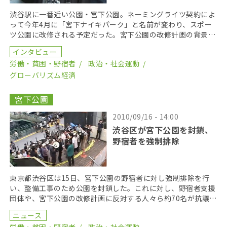
渋谷駅に一番近い公園・宮下公園。ネーミングライツ契約によ
って今年4月に「宮下ナイキパーク」と名前が変わり、スポー
ツ公園に改修される予定だった。宮下公園の改修計画の背景に
どのような事情があったのか―。宮下公園ナイキ化計画の […]
インタビュー
労働・貧困・野宿者
政治・社会運動
グローバリズム経済
宮下公園
2010/09/16 - 14:00
渋谷区が宮下公園を封鎖、
野宿者を強制排除
東京都渋谷区は15日、宮下公園の野宿者に対し強制排除を行
い、整備工事のため公園を封鎖した。これに対し、野宿者支援
団体や、宮下公園の改修計画に反対する人々ら約70名が抗議の
声を挙げた。 渋谷区は15日の午前6時30分頃、宮 […]
ニュース