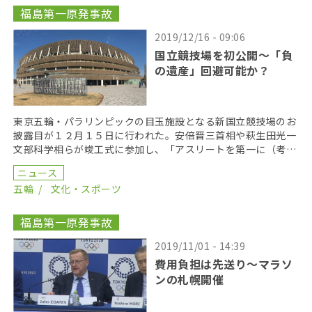
福島第一原発事故
2019/12/16 - 09:06
国立競技場を初公開〜「負
の遺産」回避可能か？
東京五輪・パラリンピックの目玉施設となる新国立競技場のお
披露目が１２月１５日に行われた。安倍晋三首相や萩生田光一
文部科学相らが竣工式に参加し、「アスリートを第一に（考え
た）世界最高のユニバーサルデザイン、周辺環境との調和 […]
ニュース
五輪
文化・スポーツ
福島第一原発事故
2019/11/01 - 14:39
費用負担は先送り～マラソ
ンの札幌開催