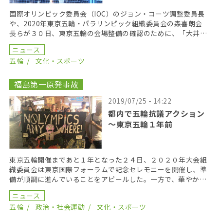
国際オリンピック委員会（IOC）のジョン・コーツ調整委員長
や、2020年東京五輪・パラリンピック組織委員会の森喜朗会
長らが３０日、東京五輪の会場整備の確認のために、「大井ホ
ッケー競技場」を視察した。東京五輪の全４３会場の […]
ニュース
五輪
文化・スポーツ
福島第一原発事故
2019/07/25 - 14:22
都内で五輪抗議アクション
～東京五輪１年前
東京五輪開催まであと１年となった２４日、２０２０年大会組
織委員会は東京国際フォーラムで記念セレモニーを開催し、準
備が順調に進んでいることをアピールした。一方で、華やかな
五輪の影で起きている環境問題や労働問題、貧困者の追い […]
ニュース
五輪
政治・社会運動
文化・スポーツ