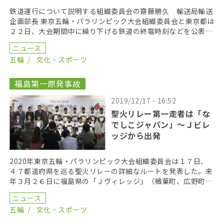
鉄道運行について説明する組織委員会の齋藤勝久 輸送局輸送
企画部長 東京五輪・パラリンピック大会組織委員会と東京都は
２２日、大会期間中に繰り下げる鉄道の終電時刻などを公表し
た。東京五輪の競技が深夜にまで及ぶため、通常より最 […]
ニュース
五輪
文化・スポーツ
福島第一原発事故
2019/12/17 - 16:52
聖火リレー第一走者は「な
でしこジャパン」～Ｊビレ
ッジから出発
2020年東京五輪・パラリンピック大会組織委員会は１７日、
４７都道府県を巡る聖火リレーの詳細なルートを発表した。来
年３月２６日に福島県の「Ｊヴィレッジ」（楢葉町、広野町）
からスタートする第１走者は、サッカー女子の日本代表 […]
ニュース
五輪
文化・スポーツ