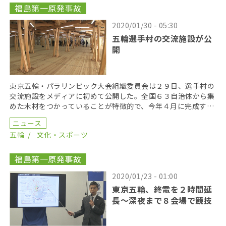
福島第一原発事故
2020/01/30 - 05:30
五輪選手村の交流施設が公
開
東京五輪・パラリンピック大会組織委員会は２９日、選手村の
交流施設をメディアに初めて公開した。全国６３自治体から集
めた木材をつかっていることが特徴的で、今年４月に完成す
る。 中央区晴海にある選手村の北東部入り口に位置する交
ニュース
[…]
五輪
文化・スポーツ
福島第一原発事故
2020/01/23 - 01:00
東京五輪、終電を２時間延
長～深夜まで８会場で競技