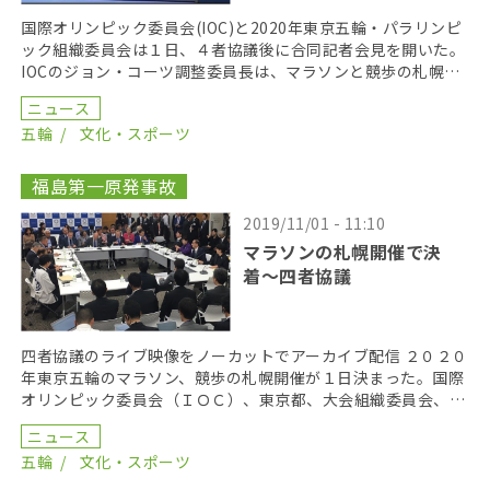
国際オリンピック委員会(IOC)と2020年東京五輪・パラリンピ
ック組織委員会は１日、４者協議後に合同記者会見を開いた。
IOCのジョン・コーツ調整委員長は、マラソンと競歩の札幌開
催にかかる経費について、「数字を見ていない […]
ニュース
五輪
文化・スポーツ
福島第一原発事故
2019/11/01 - 11:10
マラソンの札幌開催で決
着〜四者協議
四者協議のライブ映像をノーカットでアーカイブ配信 ２０２０
年東京五輪のマラソン、競歩の札幌開催が１日決まった。国際
オリンピック委員会（ＩＯＣ）、東京都、大会組織委員会、政
府の４者トップ協議で決着した。 コーツ委員長はこれ […]
ニュース
五輪
文化・スポーツ