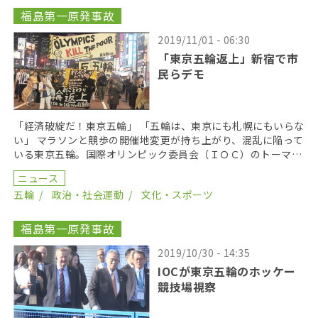
福島第一原発事故
2019/11/01 - 06:30
「東京五輪返上」新宿で市
民らデモ
「経済破綻だ！東京五輪」 「五輪は、東京にも札幌にもいらな
い」 マラソンと競歩の開催地変更が持ち上がり、混乱に陥って
いる東京五輪。国際オリンピック委員会（ＩＯＣ）のトーマ
ス・バッハ会長やジョン・コーツ調整委員長の来日に合 […]
ニュース
五輪
政治・社会運動
文化・スポーツ
福島第一原発事故
2019/10/30 - 14:35
IOCが東京五輪のホッケー
競技場視察