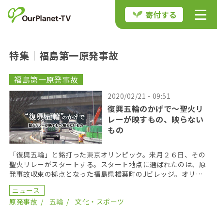
寄付する
特集｜福島第一原発事故
福島第一原発事故
2020/02/21 - 09:51
復興五輪のかげで〜聖火リ
レーが映すもの、映らない
もの
「復興五輪」と銘打った東京オリンピック。来月２６日、その
聖火リレーがスタートする。スタート地点に選ばれたのは、原
発事故収束の拠点となった福島県楢葉町のJビレッジ。オリン
ピック聖火は、事故で強制避難地域となった福島県の町を […]
ニュース
原発事故
五輪
文化・スポーツ