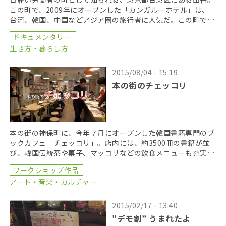
この町で、2009年にオープンした「カンガルーホテル」は、
台湾、韓国、中国などアジア圏の旅行者に人気だ。この町で生
まれ育ち、簡易宿泊旅館の三代目であるオーナーの小菅 […]
ドキュメンタリー
生き方・暮らし方
2015/08/04 - 15:19
本の街のチェッコリ
本の街の神保町に、今年７月にオープンした韓国書籍専門のブ
ックカフェ「チェッコリ」。店内には、約3500冊の書籍が並
び、韓国伝統茶や菓子、マッコリなどの飲食メニューも充実し
ている。作家のトークショーや音楽ライブなどのイベン […]
ワークショップ作品
アート・音楽・カルチャー
2015/02/17 - 13:40
”デモ割” うまれたよ