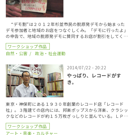
“デモ割”は２０１２年杉並市民の脱原発デモから始まった
デモ参加者と地域のお店をつなぐしくみ。「デモに行ったよ」
の申告で、地域の脱原発デモに賛同するお店が割引をしてくれ
る。「脱原発アピール 地域 […]
ワークショップ作品
自然・公害
政治・社会運動
2014/07/22 - 20:22
やっぱり、レコードがす
き。
東京・神保町にある１９３０年創業のレコード店「レコード
社」。３階建ての店内には、邦楽ポップスから洋楽、クラシッ
クなどのレコードが約１５万枚ぎっしりと並んでいる。ＬＰレ
コードの他にも、戦前・戦中のＳＰ盤レコードや、テープ、
ワークショップ作品
[…]
アート・音楽・カルチャー