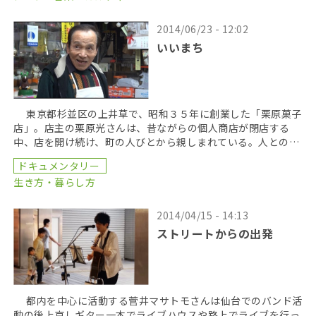
2014/06/23 - 12:02
いいまち
東京都杉並区の上井草で、昭和３５年に創業した「栗原菓子
店」。店主の栗原光さんは、昔ながらの個人商店が閉店する
中、店を開け続け、町の人びとから親しまれている。人との繋
がりを大切にし「いいまちだよ」と話す栗原さんの仕事や […]
ドキュメンタリー
生き方・暮らし方
2014/04/15 - 14:13
ストリートからの出発
都内を中心に活動する菅井マサトモさんは仙台でのバンド活
動の後上京しギター一本でライブハウスや路上でライブを行っ