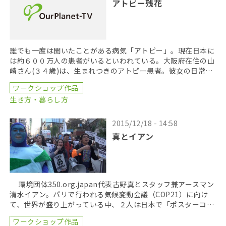
アトピー残花
誰でも一度は聞いたことがある病気「アトピー」。現在日本に
は約６００万人の患者がいるといわれている。大阪府在住の山
崎さん(３４歳)は、生まれつきのアトピー患者。彼女の日常と
その思いに迫る。そして、アトピーでたくさんのものを […]
ワークショップ作品
生き方・暮らし方
2015/12/18 - 14:58
真とイアン
環境団体350.org.japan代表古野真とスタッフ兼アースマン
清水イアン。パリで行われる気候変動会議（COP21）に向け
て、世界が盛り上がっている中、２人は日本で「ポスターコン
ペティション」を企画した。 企画 […]
ワークショップ作品