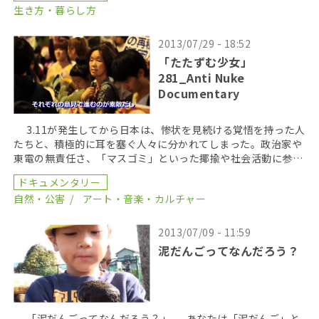
生き方・暮らし方
2013/07/29 - 18:52
「たたずむ少女」
281_Anti Nuke
Documentary
3.11が発生してから日本は、惨状を見続ける覚悟を持った人
たちと、積極的に耳を塞ぐ人々に分かれてしまった。政治家や
東電の無責任さ、「マスゴミ」といった揶揄や社会活動に参加
することにも疲れを感じはじめていた時に出会った […]
ドキュメンタリー
自然・公害
アート・音楽・カルチャー
2013/07/09 - 11:59
泥だんごってなんだろう？
「泥だんごってなんだろう？」 あなたは「泥だんご」と