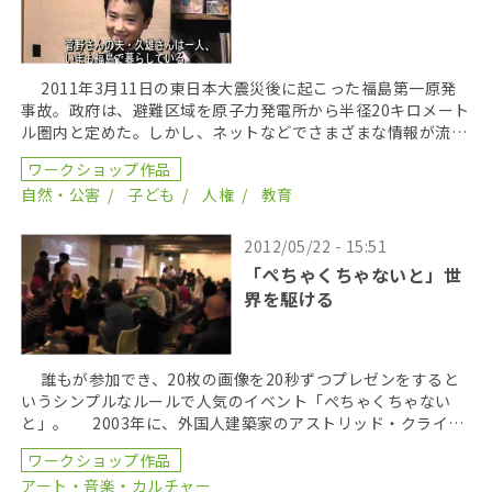
2011年3月11日の東日本大震災後に起こった福島第一原発
事故。政府は、避難区域を原子力発電所から半径20キロメート
ル圏内と定めた。しかし、ネットなどでさまざまな情報が流
れ、避難区域外の住民も不安に包まれた。混乱状況 […]
ワークショップ作品
自然・公害
子ども
人権
教育
2012/05/22 - 15:51
「ぺちゃくちゃないと」世
界を駆ける
誰もが参加でき、20枚の画像を20秒ずつプレゼンをすると
いうシンプルなルールで人気のイベント「ぺちゃくちゃない
と」。 2003年に、外国人建築家のアストリッド・クライン
氏とマーク・ダイサム氏がスーパーデラックス（ […]
ワークショップ作品
アート・音楽・カルチャー