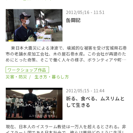
2012/05/16 - 11:51
缶闘記
東日本大震災による津波で、壊滅的な被害を受け宮城県石巻
市の老舗水産加工会社、木の屋石巻水産。この会社が再建のた
めにとった奇策、そこで働く人々の様子、ボランティア­や町の
人の関わりを記録した。 2011年4月から7 […]
ワークショップ作品
災害・防災
生き方・暮らし方
2012/05/15 - 11:44
祈る、食べる、ムスリムと
して生きる
現在、日本人のイスラーム教徒は一万人を超えるとされる。非
イスラーム国である日本社会で、彼らは普段どのように生活し