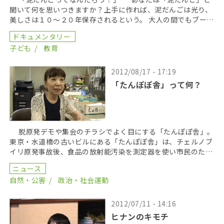
聞いて何を思いつきますか？上手に作れば、泥だんごは光り、
美しさは１０～２０年保存されるという。 大人の間でもブーム
になり光りが競いあわれる中、静岡の幼稚園を取材 […]
ドキュメンタリー
子ども
教育
2012/08/17 - 17:19
「たんぽぽ舎」って何？
脱原発デモや集会のチラシでよく目にする「たんぽぽ舎」。
東京・水道橋の古いビルにある「たんぽぽ舎」は、チェルノブ
イリ原発事故後、食品の放射能汚染を測定器を使い市民­のため
に調べる活動からスタート。デモや集会、勉強会など […]
ニュース
自然・公害
政治・社会運動
2012/07/11 - 14:16
ヒナンのキモチ