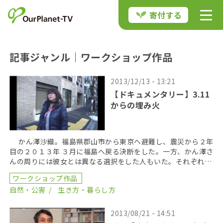
寄付する
記事ジャンル｜ワークショップ作品
2013/12/13 - 13:21
【ドキュメンタリー】3.11
からの埋み火
かん澤沙織。福島県郡山市から東京へ避難し、震災から２年
目の２０１３年 ３月に福島へ戻る決断をした。一方、かん澤さ
んの周りには彼女とは異なる選択をした人もいた。それぞれが
決意に至った２年間の気持ちの変化を追った。 […]
ワークショップ作品
自然・公害
生き方・暮らし方
2013/08/21 - 14:51