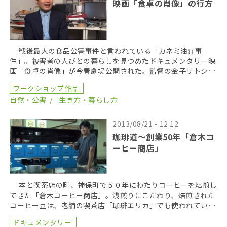
映画「食卓の肖像」の行方
戦後最大の食品公害事件と言われている「カネミ油症事
件」。被害者の人びとの暮らしを見つめたドキュメンタリー映
画「食卓の肖像」が今春劇場公開された。監督の金子サトシさ
んは、１０年にわたり取材を続けたという。映画公開初日の
ワークショップ作品
[…]
自然・公害
生き方・暮らし方
2013/08/21 - 12:12
珈琲道〜創業50年「倉木コ
ーヒー商店」
本と喫茶店の町、神保町で５０年にわたりコーヒーを焙煎し
てきた「倉木コーヒー商店」。浅煎りにこだわり、焙煎された
コーヒー豆は、老舗の喫茶店「珈琲エリカ」でも使われてい
る。「倉木コーヒー商店」の三代目店主の倉木純一さんに […]
ドキュメンタリー