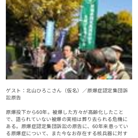
ゲスト：北山ひろこさん（仮名）／原爆症認定集団訴
訟原告
原爆投下から60年。被爆した方々が高齢化したこと
で、語られていない被爆の実相は葬り去られる危機に
ある。原爆症認定集団訴訟の原告に、60年来患ってい
る原爆症について、また今なお存在する核兵器に対す