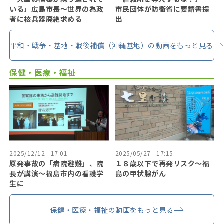
いる」広島市長〜世界の為政
市民団体が防衛省に要請書提
者に核兵器廃絶求める
出
平和・戦争・基地・戦後補償（沖縄基地）の動画をもっと見る
保健・医療・福祉
2025/12/12 - 17:01
2025/05/27 - 17:15
原発事故の「病院避難」、院
１８歳以下で再発リスク〜福
長が講演～福島市内の看護学
島の甲状腺がん
生に
保健・医療・福祉の動画をもっと見る