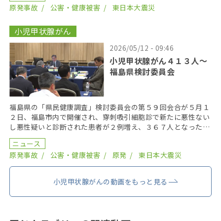
原発事故
公害・健康被害
東日本大震災
小児甲状腺がん
2026/05/12 - 09:46
小児甲状腺がん４１３人〜
福島県検討委員会
福島県の「県民健康調査」検討委員会の第５９回会合が５月１
２日、福島市内で開催され、穿刺吸引細胞診で新たに悪性ない
し悪性疑いと診断された患者が２例増え、３６７人となった。
２０１９年までにがん登録で把握された集計外の患者４７ […]
ニュース
原発事故
公害・健康被害
原発
東日本大震災
小児甲状腺がんの動画をもっと見る