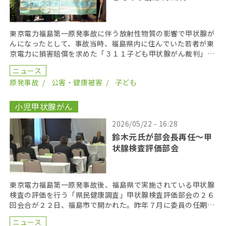
東京電力福島第一原発事故に伴う放射性物質の影響で甲状腺が
んになったとして、事故当時、福島県内に住んでいた若者が東
京電力に損害賠償を求めた「３１１子ども甲状腺がん裁判」の
第１８回口頭弁論が２０２６年６月１７日に開かれた。裁 […]
ニュース
原発事故
公害・健康被害
子ども
小児甲状腺がん
2026/05/22 - 16:28
鈴木元氏が部会長再任〜甲
状腺検査評価部会
東京電力福島第一原発事故後、福島県で実施されている甲状腺
検査の評価を行う「県民健康調査」甲状腺検査評価部会の２６
回会合が２２日、福島市で開かれた。昨年７月に委員の任期を
終え、委員が改選されてから初の開催となり、鈴木元保内 […]
ニュース