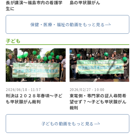
長が講演～福島市内の看護学
島の甲状腺がん
生に
保健・医療・福祉の動画をもっと見る
子ども
2026/06/18 - 11:57
2026/02/27 - 10:00
判決は２０２８年春頃〜子ど
東電側・専門家の証人尋問希
も甲状腺がん裁判
望せず？〜子ども甲状腺がん
裁判
子どもの動画をもっと見る