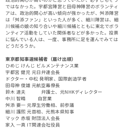
ではなかった。宇都宮陣営と田母神陣営のボランティ
アは、政治的関心が高い傾向が強かったが、舛添陣営
は「舛添ファン」といった人が多く、細川陣営は、細
川候補の娘の知り合いや細川候補とともに東北でボラ
ンティア活動をしていた関係者などが多かった。投票
に悩んでいる人は、一度、事務所に足を運んでみては
どうだろうか。
東京都知事選候補者（届け出順）
ひめじ けんじ ビルメンテナンス業
宇都宮 健児 元日弁連会長
ドクター・中松 発明家、国際創造学者
田母神 俊雄 元航空幕僚長
鈴木 達夫 弁護士、元NHKディレクター
中川 智晴 自営業
舛添 要一 元厚生労働相、前参議
細川 護煕 元首相、元熊本県知事
マック 赤坂 財団法人会長
家入 一真 IT関連会社役員