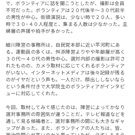
で、ボランティアに話を聞こうとしたが、撮影は全員
不可だった。ボランティアは２０代後半～３０代前半
の男性が中心。街頭演説は、少ない時で２０人、多い
時で３０~４０人程度と、集まる人数は少なかった。主
婦層の声援や拍手が多かった。
細川陣営の事務所は、自民党本部に近い平河町にあ
る。運動員の多くは、舛添陣営よりやや年齢層が高く
３０代～４０代の男性中心。選対内部の撮影は許可さ
れたものの、カメラ取材に応じてくれるボランティア
がいない。インターネットメディアは後々記録が残る
のがイヤだという声も。一人だけ、顔出ししないなら
という条件付きで大学院生のボランティアがインタビ
ューに対応してくれた。
今回、取材してみて感じたのは、陣営によってかなり
選対事務所の雰囲気が違うことだ。テレビ報道などを
通して見る候補者と、選対事務所の間にも大きなギャ
ップがあった。また、ボランティアの人たちは、皆、
政治的関心が高いのかと思っていたが、必ずしもそう