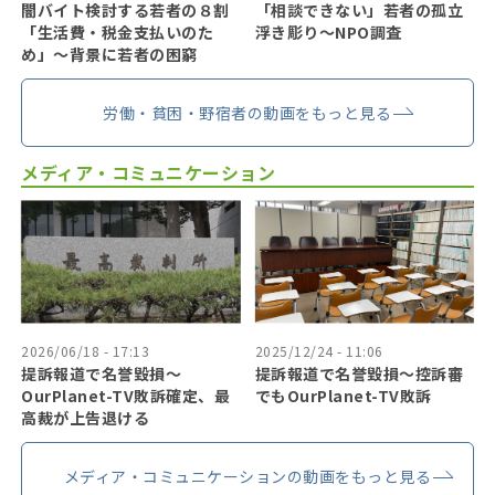
闇バイト検討する若者の８割
「相談できない」若者の孤立
「生活費・税金支払いのた
浮き彫り〜NPO調査
め」〜背景に若者の困窮
労働・貧困・野宿者の動画をもっと見る
メディア・コミュニケーション
2026/06/18 - 17:13
2025/12/24 - 11:06
提訴報道で名誉毀損〜
提訴報道で名誉毀損〜控訴審
OurPlanet-TV敗訴確定、最
でもOurPlanet-TV敗訴
高裁が上告退ける
メディア・コミュニケーションの動画をもっと見る