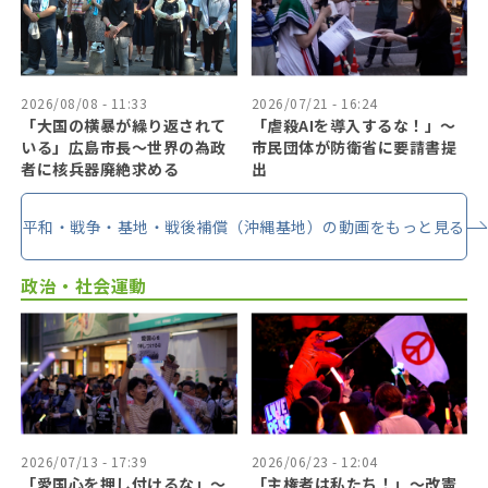
2026/08/08 - 11:33
2026/07/21 - 16:24
「大国の横暴が繰り返されて
「虐殺AIを導入するな！」〜
いる」広島市長〜世界の為政
市民団体が防衛省に要請書提
者に核兵器廃絶求める
出
平和・戦争・基地・戦後補償（沖縄基地）の動画をもっと見る
政治・社会運動
2026/07/13 - 17:39
2026/06/23 - 12:04
「愛国心を押し付けるな」〜
「主権者は私たち！」〜改憲