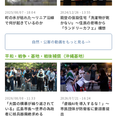
2025/08/07 - 18:04
2024/12/26 - 13:55
町の水が枯れた～リニア沿線
能登の仮設住宅「洗濯物が乾
で何が起きているのか
かない」〜住民の悲鳴から
「ランドリーカフェ」構想
自然・公害の動画をもっと見る
平和・戦争・基地・戦後補償（沖縄基地）
2026/08/08 - 11:33
2026/07/21 - 16:24
「大国の横暴が繰り返されて
「虐殺AIを導入するな！」〜
いる」広島市長〜世界の為政
市民団体が防衛省に要請書提
者に核兵器廃絶求める
出