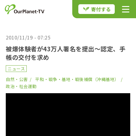
寄付する
2010/11/19 - 07:25
被爆体験者が43万人署名を提出～認定、手
帳の交付を求め
ニュース
自然・公害
平和・戦争・基地・戦後補償（沖縄基地）
政治・社会運動