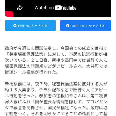
Twitterにシェアする
Facebookにシェアする
政府が今週にも閣議決定し、今国会での成立を目指す
「特定秘密保護法案」に対して、市民の抗議行動が相
次いでいる。２１日夜、新橋や高円寺では街行く人に
秘密保護法の問題点などがアピールされ、大井町では
街頭シール投票が行われた。
新橋駅前には、夜７時、秘密保護法案に反対する人が
約１５人集まり、チラシ配布などで街行く人にアピー
ル行動を行った。参加者の徳根和幸さんは、第二次世
界大戦にふれ「国が重要な情報を隠して、プロパガン
ダで戦意を高揚させ、国民が犠牲になった。政府は必
ず嘘をつく。それを明らかにすることの権利として基