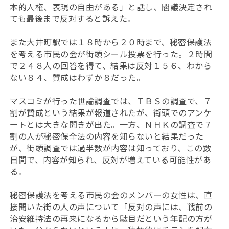
本的人権、表現の自由がある」と話し、閣議決定され
ても最後まで反対すると訴えた。
また大井町駅では１８時から２０時まで、秘密保護法
を考える市民の会が街頭シール投票を行った。２時間
で２４８人の回答を得て、結果は反対１５６、わから
ない８４、賛成はわずか８だった。
マスコミが行った世論調査では、ＴＢＳの調査で、７
割が賛成という結果が報道されたが、街頭でのアンケ
ートとは大きな開きが出た。一方、ＮＨＫの調査で７
割の人が秘密保全法の内容を知らないと結果だった
が、街頭調査では過半数が内容は知っており、この数
日間で、内容が知られ、反対が増えている可能性があ
る。
秘密保護法を考える市民の会のメンバーの女性は、直
接聞いた街の人の声について「反対の声には、戦前の
治安維持法の再来になるから駄目だという年配の方が