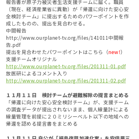
報告書が原子力被災者生活支援チームに届く。職員
（現在、経済産業省に異動）が「帰還に向けた安心安
全検討チーム」に提出するためのパワーポイントを作
成したものの、提出を見合わせる。
中間報告
http://www.ourplanet-tv.org/files/141011中間報
告.pdf
提出を見合わせたパワーポイントはこちら（
new!
）
支援チームオリジナル
http://www.ourplanet-tv.org/files/201311-01.pdf
放医研によるコメント入り
http://www.ourplanet-tv.org/files/201311-02.pdf
１１月１１日 検討チームが避難解除の提言まとめる
「帰還に向けた安心安全検討チーム」が、支援チーム
の調査データが提出されないまま、個人線量計による
線量管理を前提に２０ミリシーベルト以下の地域への
帰還を認める提言書をまとめる
１１月１１日 自公が「福島復興加速化案」を安倍晋三