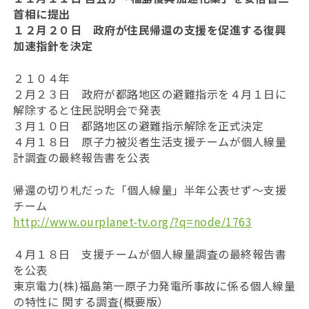
首相に提出
１２月２０日 政府が住民帰還の支援を促進する復興
加速指針を決定
２１０４年
２月２３日 政府が都路地区の避難指示を４月１日に
解除すると住民説明会で発表
３月１０日 都路地区の避難指示解除を正式決定
４月１８日 原子力被災者生活支援チームが個人線量
計調査の最終報告書を公表
帰還の切り札だった「個人線量」半年公表せず〜支援
チーム
http://www.ourplanet-tv.org/?q=node/1763
４月１８日 支援チームが個人線量調査の最終報告書
を公表
東京電力(株)福島第一原子力発電所事故に係る個人線量
の特性に 関する調査(概要版）