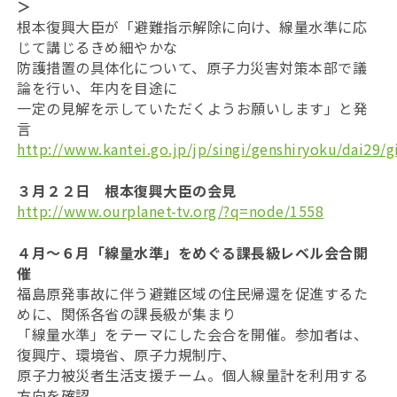
＞
根本復興大臣が「避難指示解除に向け、線量水準に応
じて講じるきめ細やかな
防護措置の具体化について、原子力災害対策本部で議
論を行い、年内を目途に
一定の見解を示していただくようお願いします」と発
言
http://www.kantei.go.jp/jp/singi/genshiryoku/dai29/g
３月２２日 根本復興大臣の会見
http://www.ourplanet-tv.org/?q=node/1558
４月〜６月「線量水準」をめぐる課長級レベル会合開
催
福島原発事故に伴う避難区域の住民帰還を促進するた
めに、関係各省の課長級が集まり
「線量水準」をテーマにした会合を開催。参加者は、
復興庁、環境省、原子力規制庁、
原子力被災者生活支援チーム。個人線量計を利用する
方向を確認。