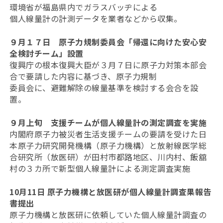
環境省が福島県内でガラスバッヂによる
個人線量計の計測データを業者などから収集。
９月１７日 原子力規制委員会「帰還に向けた安心安
全検討チーム」設置
復興庁の根本復興大臣が３月７日に原子力対策本部会
合で要請した内容に基づき、原子力規制
委員会に、避難解除の線量基準を検討する会合を設
置。
９月上旬 支援チームが個人線量計の測定調査を実施
内閣府原子力被災者生活支援チームの要請を受けた日
本原子力研究開発機構（原子力機構）と放射線医学総
合研究所（放医研）が田村市都路地区、川内村、飯舘
村の３カ所で新型個人線量計による測定調査実施
10月11日 原子力機構と放医研が個人線量計調査果報告
書提出
原子力機構と放医研に依頼していた個人線量計調査の