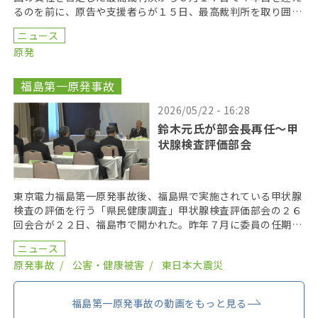
るのを前に、原告や支援者らが１５日、最高裁判所を取り囲む
「人間の鎖」を行い、司法の独立を訴えた。 呼びかけた […]
ニュース
原発
福島第一原発事故
2026/05/22 - 16:28
鈴木元氏が部会長再任〜甲
状腺検査評価部会
東京電力福島第一原発事故後、福島県で実施されている甲状腺
検査の評価を行う「県民健康調査」甲状腺検査評価部会の２６
回会合が２２日、福島市で開かれた。昨年７月に委員の任期を
終え、委員が改選されてから初の開催となり、鈴木元保内 […]
ニュース
原発事故
公害・健康被害
東日本大震災
福島第一原発事故の動画をもっと見る