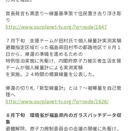
首長発言も黒塗り〜線量基準策で住民置き去り浮き彫
り
http://www.ourplanet-tv.org/?q=node/1647
７月下旬 支援チームが田村氏で個人線量計実測実験
避難指定区域だった福島県田村市の都路地区で８月１
日から、帰還の準備を進めるための
特例宿泊実施に先駆け、内閣府原子力被災者生活支援
チームが個人線量計による実測実験
を実施。２４時間の積算線量を公表した。
帰還の切り札「新型線量計」とは？〜被曝量を自己管
理へ
http://www.ourplanet-tv.org/?q=node/1626/
８月下旬 環境省が福島県内のガラスバッチデータ収
集
避難解除、原子力規制委員会の会議の開催に先駆け、