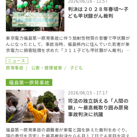
2026/06/18 - 11:57
判決は２０２８年春頃〜子
ども甲状腺がん裁判
東京電力福島第一原発事故に伴う放射性物質の影響で甲状腺が
んになったとして、事故当時、福島県内に住んでいた若者が東
京電力に損害賠償を求めた「３１１子ども甲状腺がん裁判」の
第１８回口頭弁論が２０２６年６月１７日に開かれた。裁 […]
ニュース
原発事故
公害・健康被害
子ども
福島第一原発事故
2026/06/15 - 17:17
司法の独立訴える「人間の
鎖」〜最高裁取り囲み原発
事故判決に抗議
福島第一原発事故の避難者が東電と国を訴えた裁判をめぐり、
国の責任を否定した最高裁判決から６月１７日で４年目を迎え