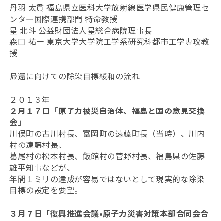
丹羽 太貫 福島県立医科大学放射線医学県民健康管理セ
ンター国際連携部門 特命教授
星 北斗 公益財団法人星総合病院理事長
森口 祐一 東京大学大学院工学系研究科都市工学専攻教
授
帰還に向けての除染目標緩和の流れ
２０１３年
２月１７日「原子力被災自治体、福島と国の意見交換
会」
川俣町の古川村長、富岡町の遠藤町長（当時）、川内
村の遠藤村長、
葛尾村の松本村長、飯館村の菅野村長、福島県の佐藤
雄平知事などが、
年間１ミリの達成が容易ではないとして現実的な除染
目標の設定を要望。
３月７日「復興推進会議•原子力災害対策本部合同会合