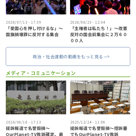
2026/07/13 - 17:39
2026/06/23 - 12:04
「愛国心を押し付けるな」〜
「主権者は私たち！」〜改憲
国旗損壊罪に反対する集会
反対の国会前集会に２万６０
００人
政治・社会運動の動画をもっと見る
メディア・コミュニケーション
2026/06/18 - 17:13
2025/12/24 - 11:06
提訴報道で名誉毀損〜
提訴報道で名誉毀損〜控訴審
OurPlanet-TV敗訴確定、最
でもOurPlanet-TV敗訴