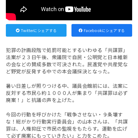
Twitterにシェアする
Facebookにシェアする
犯罪の計画段階で処罰可能とするいわゆる「共謀罪」
法案が２３日午後、衆議院で自民・公明党と日本維新
の会などの賛成多数で可決された。民進党や共産党な
ど野党が反発する中での本会議採決となった。
暑い日差しが照りつける中、議員会館前には、法案に
反対する市民ら約１０００人が集まり「共謀罪は必ず
廃案！」と抗議の声を上げた。
今回の行動を呼びかけた「戦争させない・９条壊す
な！総がかり行動実行委員会」の山本さんは、「共謀
罪は、人権抑圧で市民の監視をもたらす。運動を広げ
て必ず廃案にもっていきたい」と力をこめた。