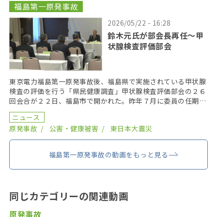
福島第一原発事故
2026/05/22 - 16:28
鈴木元氏が部会長再任〜甲
状腺検査評価部会
東京電力福島第一原発事故後、福島県で実施されている甲状腺
検査の評価を行う「県民健康調査」甲状腺検査評価部会の２６
回会合が２２日、福島市で開かれた。昨年７月に委員の任期を
終え、委員が改選されてから初の開催となり、鈴木元保内 […]
ニュース
原発事故
公害・健康被害
東日本大震災
福島第一原発事故の動画をもっと見る
同じカテゴリーの関連動画
原発事故