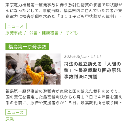
東京電力福島第一原発事故に伴う放射性物質の影響で甲状腺が
んになったとして、事故当時、福島県内に住んでいた若者が東
京電力に損害賠償を求めた「３１１子ども甲状腺がん裁判」の
第１８回口頭弁論が２０２６年６月１７日に開かれた。裁 […]
ニュース
原発事故
公害・健康被害
子ども
福島第一原発事故
2026/06/15 - 17:17
司法の独立訴える「人間の
鎖」〜最高裁取り囲み原発
事故判決に抗議
福島第一原発事故の避難者が東電と国を訴えた裁判をめぐり、
国の責任を否定した最高裁判決から６月１７日で４年目を迎え
るのを前に、原告や支援者らが１５日、最高裁判所を取り囲む
「人間の鎖」を行い、司法の独立を訴えた。 呼びかけた […]
ニュース
原発