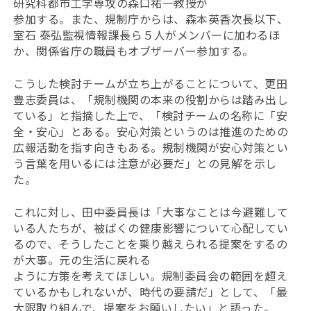
研究科都市工学専攻の森口祐一教授が
参加する。また、規制庁からは、森本英香次長以下、
室石 泰弘監視情報課長ら５人がメンバーに加わるほ
か、関係省庁の職員もオブザーバー参加する。
こうした検討チームが立ち上がることについて、更田
豊志委員は、「規制機関の本来の役割からは踏み出し
ている」と指摘した上で、「検討チームの名称に「安
全・安心」とある。安心対策というのは推進のための
広報活動を指す向きもある。規制機関が安心対策とい
う言葉を用いるには注意が必要だ」との見解を示し
た。
これに対し、田中委員長は「大事なことは今避難して
いる人たちが、被ばくの健康影響について心配してい
るので、そうしたことを乗り越えられる提案をするの
が大事。元の生活に戻れる
ように方策を考えてほしい。規制委員会の範囲を超え
ているかもしれないが、時代の要請だ」として、「最
大限取り組んで、提案をお願いしたい」と語った。