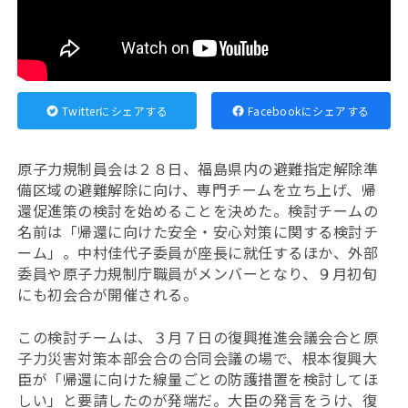
Twitterにシェアする
Facebookにシェアする
原子力規制員会は２８日、福島県内の避難指定解除準
備区域の避難解除に向け、専門チームを立ち上げ、帰
還促進策の検討を始めることを決めた。検討チームの
名前は「帰還に向けた安全・安心対策に関する検討チ
ーム」。中村佳代子委員が座長に就任するほか、外部
委員や原子力規制庁職員がメンバーとなり、９月初旬
にも初会合が開催される。
この検討チームは、３月７日の復興推進会議会合と原
子力災害対策本部会合の合同会議の場で、根本復興大
臣が「帰還に向けた線量ごとの防護措置を検討してほ
しい」と要請したのが発端だ。大臣の発言をうけ、復