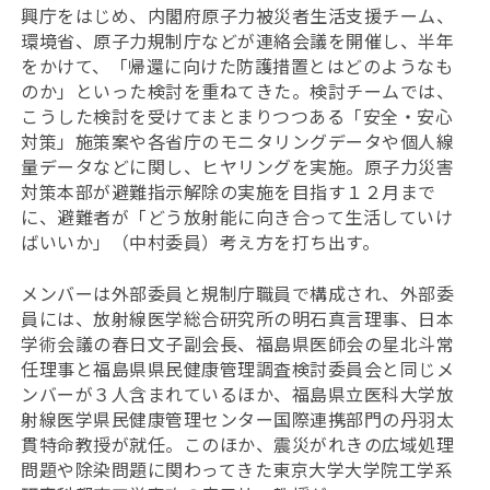
興庁をはじめ、内閣府原子力被災者生活支援チーム、
環境省、原子力規制庁などが連絡会議を開催し、半年
をかけて、「帰還に向けた防護措置とはどのようなも
のか」といった検討を重ねてきた。検討チームでは、
こうした検討を受けてまとまりつつある「安全・安心
対策」施策案や各省庁のモニタリングデータや個人線
量データなどに関し、ヒヤリングを実施。原子力災害
対策本部が避難指示解除の実施を目指す１２月まで
に、避難者が「どう放射能に向き合って生活していけ
ばいいか」（中村委員）考え方を打ち出す。
メンバーは外部委員と規制庁職員で構成され、外部委
員には、放射線医学総合研究所の明石真言理事、日本
学術会議の春日文子副会長、福島県医師会の星北斗常
任理事と福島県県民健康管理調査検討委員会と同じメ
ンバーが３人含まれているほか、福島県立医科大学放
射線医学県民健康管理センター国際連携部門の丹羽太
貫特命教授が就任。このほか、震災がれきの広域処理
問題や除染問題に関わってきた東京大学大学院工学系