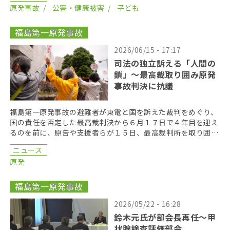
原発事故
公害・健康被害
子ども
福島第一原発事故
2026/06/15 - 17:17
司法の独立訴える「人間の
鎖」〜最高裁取り囲み原発
事故判決に抗議
福島第一原発事故の避難者が東電と国を訴えた裁判をめぐり、
国の責任を否定した最高裁判決から６月１７日で４年目を迎え
るのを前に、原告や支援者らが１５日、最高裁判所を取り囲む
「人間の鎖」を行い、司法の独立を訴えた。 呼びかけた […]
ニュース
原発
福島第一原発事故
2026/05/22 - 16:28
鈴木元氏が部会長再任〜甲
状腺検査評価部会