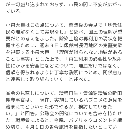
が一切盛り込まれておらず、市民の間に不安が広がっ
ている。
小泉大臣はこの点について、閣議後の会見で「地元住
民の理解なくして実現なし」と述べ、国民の理解が重
要だとの考えを示した。除染土壌の再利用の現状を把
握するために、週末９日に飯舘村長泥地区の実証実験
を視察する小泉大臣。「理解が得られない地域がある
ことも事実」とした上で、「再生利用の必要性や放射
性にかかる安全性などについて、理屈だけではなく、
信頼を得られるように丁寧な説明につとめ、関係省庁
と連携して取り組んでいく」と述べた。
省令の見直しについて、環境再生・資源循環局の新田
晃参事官は、「現在、実施しているパブコメの意見を
踏まえてどういった形でやるか、検討していきた
い。」と回答。公聴会の開催についても含みを持たせ
た。環境省によると、今晩、パブリックコメントを締
め切り、４月１日の省令施行を目指したいとしてい