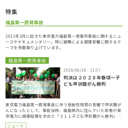
特集
福島第一原発事故
2011年3月に起きた東京電力福島第一発電所事故に関するニュ
ースやドキュメンタリー。特に被曝による健康影響に関するテ
ーマを多数取り上げています。
福島第一原発事故
2026/06/18 - 11:57
判決は２０２８年春頃〜子
ども甲状腺がん裁判
東京電力福島第一原発事故に伴う放射性物質の影響で甲状腺が
んになったとして、事故当時、福島県内に住んでいた若者が東
京電力に損害賠償を求めた「３１１子ども甲状腺がん裁判」の
第１８回口頭弁論が２０２６年６月１７日に開かれた。裁 […]
ニュース