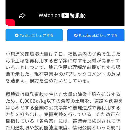
Twitterにシェアする
Facebookにシェアする
小泉進次郎環境大臣は７日、福島県内の除染で生じた
汚染土壌を再利用する省令案に対する反対が高まって
いることについて、地元住民の理解が前提だとする認
識を示した。現在募集中のパブリックコメントの意見
を踏まえ、検討を進めたいとしている。
環境省は原発事故で生じた大量の除染土壌を処分する
ため、8,000Bq/kg以下の濃度の土壌を、道路や鉄道を
はじめとする全国の公共事業や農地造成で再利用する
方針を打ち出し、実証実験を行っている。ただ改正を
目指している「省令案」には、審議会で検討されてき
た用途制限や放射能濃度限度、情報公開といった規制