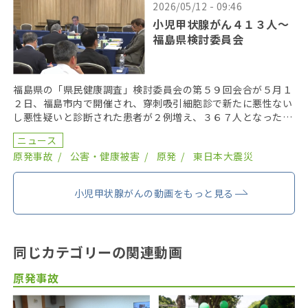
2026/05/12 - 09:46
小児甲状腺がん４１３人〜
福島県検討委員会
福島県の「県民健康調査」検討委員会の第５９回会合が５月１
２日、福島市内で開催され、穿刺吸引細胞診で新たに悪性ない
し悪性疑いと診断された患者が２例増え、３６７人となった。
２０１９年までにがん登録で把握された集計外の患者４７ […]
ニュース
原発事故
公害・健康被害
原発
東日本大震災
小児甲状腺がんの動画をもっと見る
同じカテゴリーの関連動画
原発事故