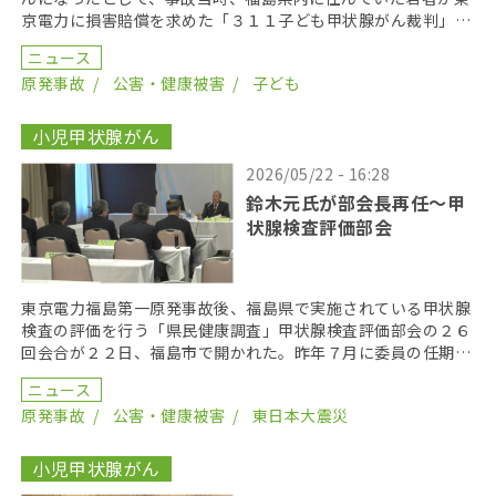
京電力に損害賠償を求めた「３１１子ども甲状腺がん裁判」の
第１８回口頭弁論が２０２６年６月１７日に開かれた。裁 […]
ニュース
原発事故
公害・健康被害
子ども
小児甲状腺がん
2026/05/22 - 16:28
鈴木元氏が部会長再任〜甲
状腺検査評価部会
東京電力福島第一原発事故後、福島県で実施されている甲状腺
検査の評価を行う「県民健康調査」甲状腺検査評価部会の２６
回会合が２２日、福島市で開かれた。昨年７月に委員の任期を
終え、委員が改選されてから初の開催となり、鈴木元保内 […]
ニュース
原発事故
公害・健康被害
東日本大震災
小児甲状腺がん