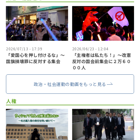
2026/07/13 - 17:39
2026/06/23 - 12:04
「愛国心を押し付けるな」〜
「主権者は私たち！」〜改憲
国旗損壊罪に反対する集会
反対の国会前集会に２万６０
００人
政治・社会運動の動画をもっと見る
人権