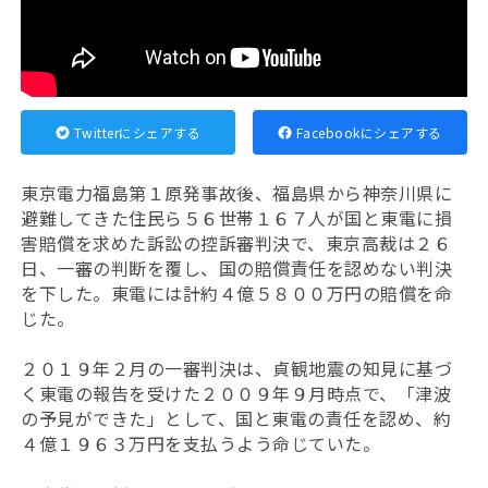
Twitterにシェアする
Facebookにシェアする
東京電力福島第１原発事故後、福島県から神奈川県に
避難してきた住民ら５６世帯１６７人が国と東電に損
害賠償を求めた訴訟の控訴審判決で、東京高裁は２６
日、一審の判断を覆し、国の賠償責任を認めない判決
を下した。東電には計約４億５８００万円の賠償を命
じた。
２０１９年２月の一審判決は、
貞観地震の知見に基づ
く東電の報告を受けた２００９年９月時点で、「津波
の予見ができた」として、国と東電の責任を認め、約
４億１９６３万円を支払うよう命じていた。