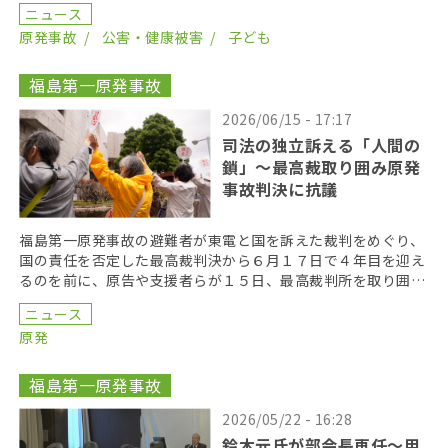
第１８回口頭弁論が２０２６年６月１７日に開かれた。裁 […]
ニュース
原発事故
公害・健康被害
子ども
福島第一原発事故
2026/06/15 - 17:17
司法の独立訴える「人間の
鎖」〜最高裁取り囲み原発
事故判決に抗議
福島第一原発事故の避難者が東電と国を訴えた裁判をめぐり、
国の責任を否定した最高裁判決から６月１７日で４年目を迎え
るのを前に、原告や支援者らが１５日、最高裁判所を取り囲む
「人間の鎖」を行い、司法の独立を訴えた。 呼びかけた […]
ニュース
原発
福島第一原発事故
2026/05/22 - 16:28
鈴木元氏が部会長再任〜甲