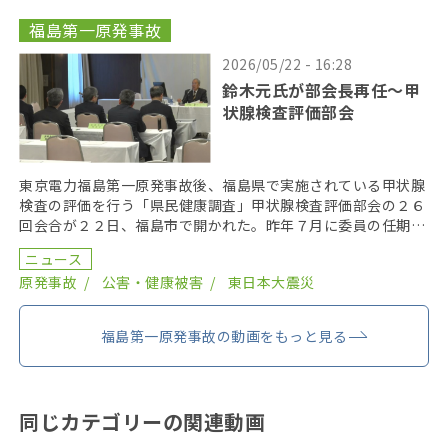
福島第一原発事故
2026/05/22 - 16:28
鈴木元氏が部会長再任〜甲
状腺検査評価部会
東京電力福島第一原発事故後、福島県で実施されている甲状腺
検査の評価を行う「県民健康調査」甲状腺検査評価部会の２６
回会合が２２日、福島市で開かれた。昨年７月に委員の任期を
終え、委員が改選されてから初の開催となり、鈴木元保内 […]
ニュース
原発事故
公害・健康被害
東日本大震災
福島第一原発事故の動画をもっと見る
同じカテゴリーの関連動画