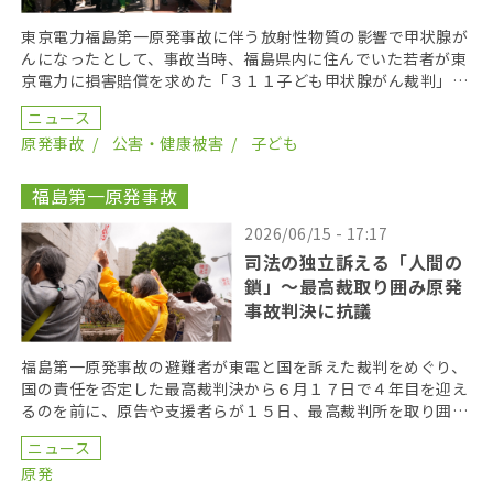
東京電力福島第一原発事故に伴う放射性物質の影響で甲状腺が
んになったとして、事故当時、福島県内に住んでいた若者が東
京電力に損害賠償を求めた「３１１子ども甲状腺がん裁判」の
第１８回口頭弁論が２０２６年６月１７日に開かれた。裁 […]
ニュース
原発事故
公害・健康被害
子ども
福島第一原発事故
2026/06/15 - 17:17
司法の独立訴える「人間の
鎖」〜最高裁取り囲み原発
事故判決に抗議
福島第一原発事故の避難者が東電と国を訴えた裁判をめぐり、
国の責任を否定した最高裁判決から６月１７日で４年目を迎え
るのを前に、原告や支援者らが１５日、最高裁判所を取り囲む
「人間の鎖」を行い、司法の独立を訴えた。 呼びかけた […]
ニュース
原発