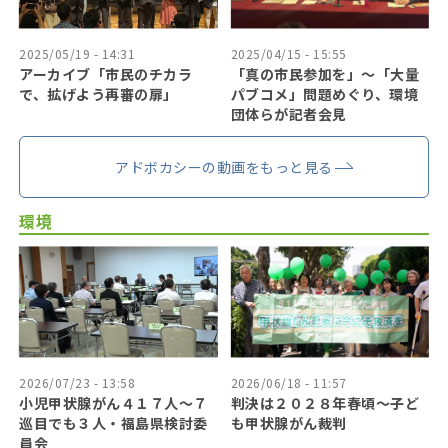
2025/05/19 - 14:31
2025/04/15 - 15:55
アーカイブ「市民のチカラ
「真の市民参加を」〜「大量
で、拡げよう再審の扉」
パブコメ」問題めぐり、環境
団体らが記者会見
アドボカシーの動画をもっと見る
環境
2026/07/23 - 13:58
2026/06/18 - 11:57
小児甲状腺がん４１７人〜７
判決は２０２８年春頃〜子ど
巡目でも３人・福島県検討委
も甲状腺がん裁判
員会