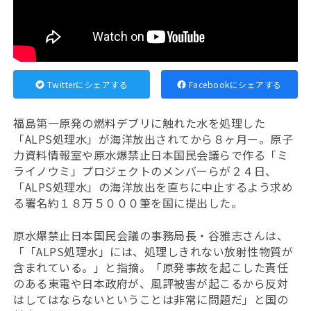
Twitterにシェアする
Facebookにシェアする
福島第一原発の燃料デブリに触れた水を処理した
「ALPS処理水」が海洋放出されてから８ヶ月ー。原子
力資料情報室や原水爆禁止日本国民会議らで作る「ミ
ライノウミ」プロジェクトのメンバーらが２４日、
「ALPS処理水」の海洋放出を直ちに中止するよう求め
る署名約１８万５０００筆を国に提出した。
原水爆禁止日本国民会議の事務局長・谷雅志さんは、
「「ALPS処理水」には、処理しきれない放射性物質が
含まれている。」と指摘。「原発事故を起こした責任
のある東電や日本政府が、風評被害が起こるから反対
はしてはならないということは非常に問題だ」と国の