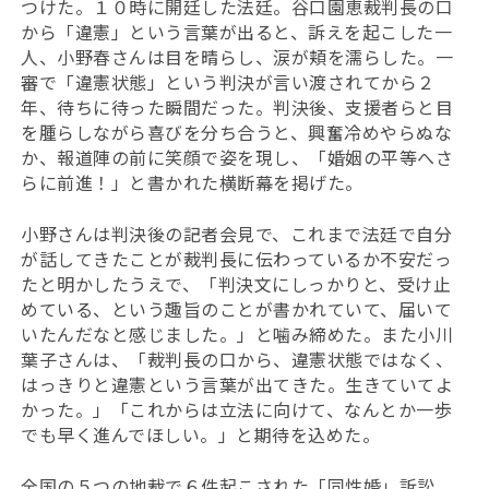
つけた。１０時に開廷した法廷。谷口園恵裁判長の口
から「違憲」という言葉が出ると、訴えを起こした一
人、小野春さんは目を晴らし、涙が頬を濡らした。一
審で「違憲状態」という判決が言い渡されてから２
年、待ちに待った瞬間だった。判決後、支援者らと目
を腫らしながら喜びを分ち合うと、興奮冷めやらぬな
か、報道陣の前に笑顔で姿を現し、「婚姻の平等へさ
らに前進！」と書かれた横断幕を掲げた。
小野さんは
判決後の記者会見で、これまで法廷で自分
が話してきたことが裁判長に伝わっているか不安だっ
たと明かしたうえで、「判決文にしっかりと、受け止
めている、という趣旨のことが書かれていて、届いて
いたんだなと感じました。」と噛み締めた。また小川
葉子さんは、「裁判長の口から、違憲状態ではなく、
はっきりと違憲という言葉が出てきた。生きていてよ
かった。」「これからは立法に向けて、なんとか一歩
でも早く進んでほしい。」と期待を込めた。
全国の５つの地裁で６件起こされた「同性婚」訴訟