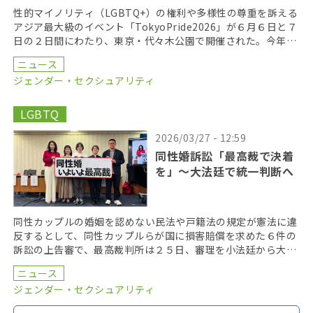
性的マイノリティ（LGBTQ+）の権利や多様性の尊重を訴える
アジア最大級のイベント「TokyoPride2026」が６月６日と７
日の２日間にわたり、東京・代々木公園で開催された。今年の
テーマは、「多様性と平等がひらく未来 […]
ニュース
ジェンダー・セクシュアリティ
LGBTQ
2026/03/27 - 12:59
同性婚訴訟「最高裁で決着
を」〜大法廷で統一判断へ
同性カップルの婚姻を認めない民法や戸籍法の規定が憲法に違
反するとして、同性カップルらが国に損害賠償を求めた６件の
訴訟の上告審で、最高裁判所は２５日、審理を小法廷から大法
廷に移すことを決定した。早ければ、２０２６年度内に口 […]
ニュース
ジェンダー・セクシュアリティ