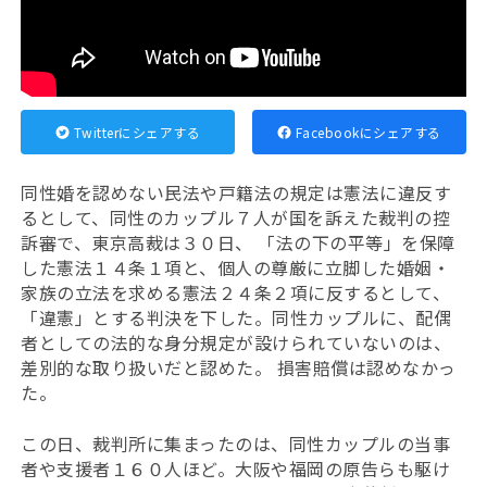
Twitterにシェアする
Facebookにシェアする
同性婚を認めない民法や戸籍法の規定は憲法に違反す
るとして、同性のカップル７人が国を訴えた裁判の控
訴審で、東京高裁は３０日、 「法の下の平等」を保障
した憲法１４条１項と、個人の尊厳に立脚した婚姻・
家族の立法を求める憲法２４条２項に反するとして、
「違憲」とする判決を下した。同性カップルに、配偶
者としての法的な身分規定が設けられていないのは、
差別的な取り扱いだと認めた。 損害賠償は認めなかっ
た。
この日、裁判所に集まったのは、同性カップルの当事
者や支援者１６０人ほど。大阪や福岡の原告らも駆け