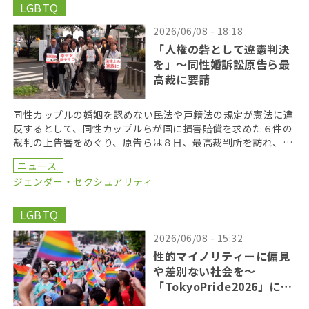
LGBTQ
2026/06/08 - 18:18
「人権の砦として違憲判決
を」〜同性婚訴訟原告ら最
高裁に要請
同性カップルの婚姻を認めない民法や戸籍法の規定が憲法に違
反するとして、同性カップルらが国に損害賠償を求めた６件の
裁判の上告審をめぐり、原告らは８日、最高裁判所を訪れ、違
憲判決を出すよう求める署名を提出した。 原告らは最高 […]
ニュース
ジェンダー・セクシュアリティ
LGBTQ
2026/06/08 - 15:32
性的マイノリティーに偏見
や差別ない社会を〜
「TokyoPride2026」に２
７万人