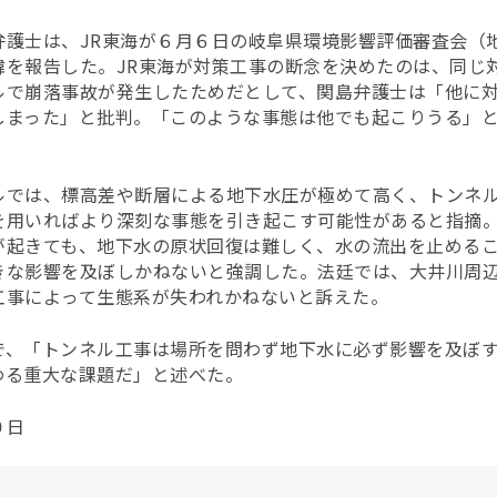
弁護士は、JR東海が６月６日の岐阜県環境影響評価審査会（
緯を報告した。JR東海が対策工事の断念を決めたのは、同じ
ルで崩落事故が発生したためだとして、関島弁護士は「他に
しまった」と批判。「このような事態は他でも起こりうる」
ルでは、標高差や断層による地下水圧が極めて高く、トンネ
を用いればより深刻な事態を引き起こす可能性があると指摘
が起きても、地下水の原状回復は難しく、水の流出を止める
きな影響を及ぼしかねないと強調した。法廷では、大井川周
工事によって生態系が失われかねないと訴えた。
で、「トンネル工事は場所を問わず地下水に必ず影響を及ぼ
わる重大な課題だ」と述べた。
０日