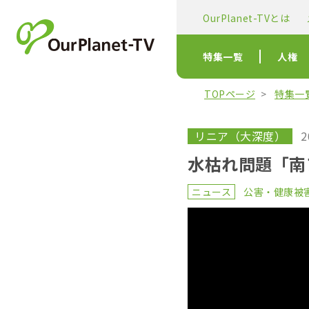
OurPlanet-TVとは
特集一覧
人権
TOPページ
特集一
リニア（大深度）
2
水枯れ問題「南
ニュース
公害・健康被