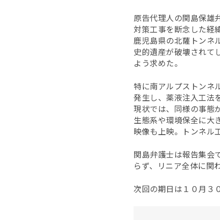
原告代理人の関島保雄
対策工事を断念した経
鹿児島県の北薩トンネ
史的遺産が破壊されて
よう求めた。
特に南アルプストンネ
発生し、薬液注入工法
現状では、同様の事態
生態系や環境保全に大
映像も上映。トンネル
関島弁護士は
報告集会
らず、リニア全体に関
次回の期日は１０月３