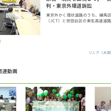
判・東京外環道訴訟
東京外かく環状道路のうち、練馬
（JCT）と世田谷区の東名高速道
事をめぐり、建設ルート周辺の住
り消しを求めている裁判の第２８
京地方裁判 […]
害
リニア（大深
関連動画