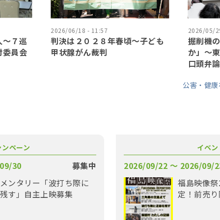
2026/06/18 - 11:57
2026/05/29
人〜７巡
判決は２０２８年春頃〜子ども
掘削機
討委員会
甲状腺がん裁判
か」〜東
口頭弁
公害・健康
ャンペーン
イベン
09/30
募集中
2026/09/22 〜 2026/09/2
メンタリー「波打ち際に
福島映像祭
残す」自主上映募集
定！前売り