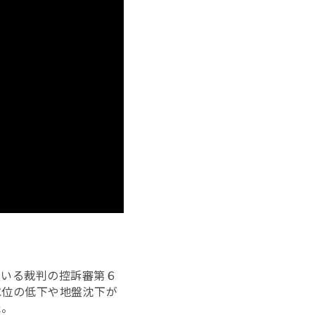
ている裁判の控訴審第６
水位の低下や地盤沈下が
た。