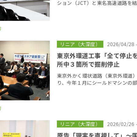
ション（JCT）と東名高速道路を
ンネル工事をめぐり、建設ルート
処分の取り消しを求めている裁判
６日、東京 […]
害
リニア（大深度）
2026/04/28 
東京外環道工事「全て停止
所中３箇所で掘削停止
東京外かく環状道路（東京外環道
り、今年１月にシールドマシンの
青梅街道インターチェンジ（IC）
掘削が停止している問題で、共産
員らが２３ […]
害
リニア（大深度）
2026/02/26 
原告「現実を直視して」〜