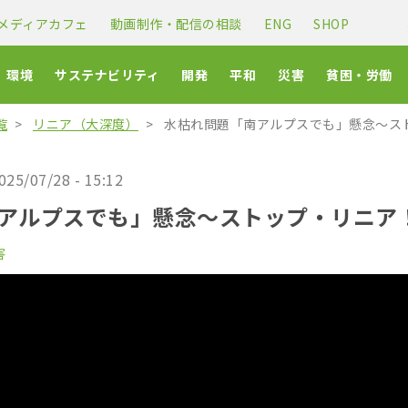
メディアカフェ
動画制作・配信の相談
ENG
SHOP
環境
サステナビリティ
開発
平和
災害
貧困・労働
覧
リニア（大深度）
水枯れ問題「南アルプスでも」懸念〜ス
025/07/28 - 15:12
アルプスでも」懸念〜ストップ・リニア
害