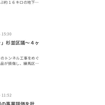
結ぶ約１６キロの地下ト
周辺の住民らが事業認可
の第２９回口頭弁論が２
- 15:30
を」杉並区議〜４ヶ
）のトンネル工事をめぐ
部品が損傷し、練馬区の
付近でシールドマシンの
党の国会議員や都議会議
- 11:52
国の事業評価を批