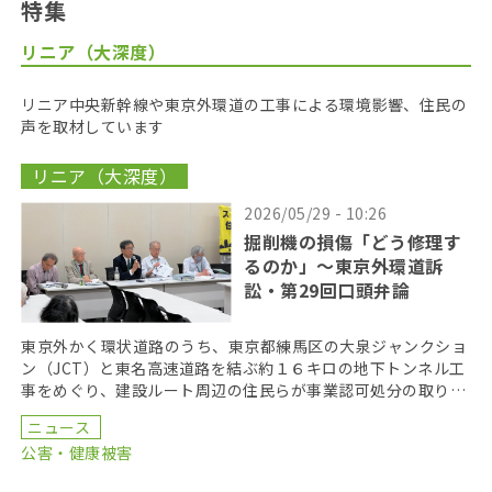
特集
リニア（大深度）
リニア中央新幹線や東京外環道の工事による環境影響、住民の
声を取材しています
リニア（大深度）
2026/05/29 - 10:26
掘削機の損傷「どう修理す
るのか」〜東京外環道訴
訟・第29回口頭弁論
東京外かく環状道路のうち、東京都練馬区の大泉ジャンクショ
ン（JCT）と東名高速道路を結ぶ約１６キロの地下トンネル工
事をめぐり、建設ルート周辺の住民らが事業認可処分の取り消
しを求めている裁判の第２９回口頭弁論が２６日、東京 […]
ニュース
公害・健康被害