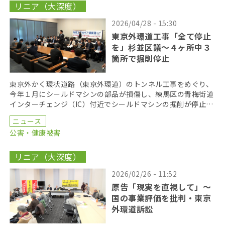
リニア（大深度）
2026/04/28 - 15:30
東京外環道工事「全て停止
を」杉並区議〜４ヶ所中３
箇所で掘削停止
東京外かく環状道路（東京外環道）のトンネル工事をめぐり、
今年１月にシールドマシンの部品が損傷し、練馬区の青梅街道
インターチェンジ（IC）付近でシールドマシンの掘削が停止し
ている問題で、共産党の国会議員や都議会議員らが２３ […]
ニュース
公害・健康被害
リニア（大深度）
2026/02/26 - 11:52
原告「現実を直視して」〜
国の事業評価を批判・東京
外環道訴訟