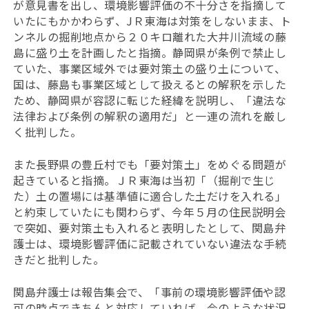
が意見書を出し、環境影響評価の不十分さを指摘して
いたにもかかわらず、JＲ東海は対策をしないまま、ト
ンネルの掘削地点から２０キロ離れた大井川流域の藤
島に盛り土を計画したと指摘。静岡県が条例で禁止し
ていた、事業区域外では要対策土の盛り土について、
国は、
藤島も事業区域として扱えるとの解釈を示した
ため、静岡県が容認に転じた経緯を説明し、「違法な
法律および条例の解釈の適用だ」と一連の流れを厳し
く批判した。
また長野県の
豊丘村でも
「要対策土」をめぐる問題が
起きていると指摘。ＪＲ東海は当初「（掘削で生じ
た）土の置場には基準値に適合した土だけを入れる」
と約束していたにも関わらず、今年５月の住民説明会
で突如、要対策土も入れると表明したとして、
関島弁
護士は、環境影響評価に記載されていない違法な手続
きだと批判した。
関島弁護士は
報告集会で、「事前の環境影響評価や認
可の時点できちんと対応していれば、今のような状況