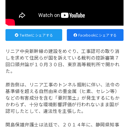
Twitterにシェアする
Facebookにシェアする
リニア中央新幹線の建設をめぐり、工事認可の取り消
しを求めて住民らが国を訴えている裁判の控訴審第７
回口頭弁論が１０月３０日、東京高等裁判所で開かれ
た。
原告側は、リニア工事のトンネル掘削に伴い、法令の
基準値を超える自然由来の重金属（ヒ素、セレン等）
などの有害成分を含む「要対策土」が発生するにもか
かわらず、十分な環境影響評価が行われないまま国が
認可したとして、違法性を主張した。
関島保雄弁護士は法廷で、２０１４年に、静岡県知事