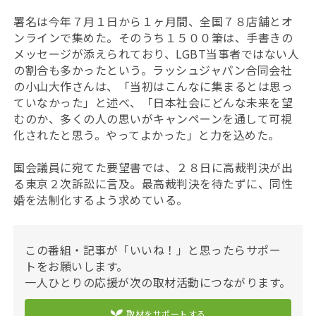
署名は今年７月１日から１ヶ月間、全国７８店舗とオ
ンラインで集めた。そのうち１５００筆は、手書きの
メッセージが添えられており、
LGBT当事者ではない人
の割合も多かったという。ラッシュジャパン合同会社
の小山大作さんは、「当初はこんなに集まるとは思っ
ていなかった」と述べ、
「日本社会にどんな未来を望
むのか、多くの人の思いがキャンペーンを通して可視
化されたと思う。やってよかった」と力を込めた。
国会議員に宛てた要望書では、２８日に高裁判決が出
る東京２次訴訟に言及。最高裁判決を待たずに、同性
婚を法制化するよう求めている。
この番組・記事が「いいね！」と思ったらサポー
トをお願いします。
一人ひとりの応援が次の取材活動につながります。
取材をサポートする