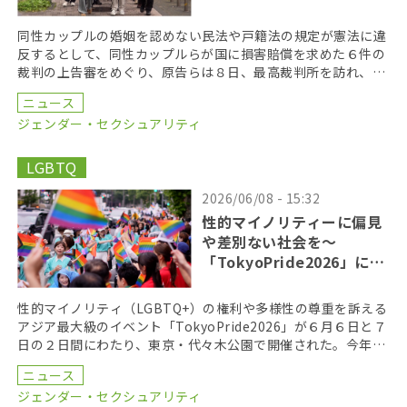
同性カップルの婚姻を認めない民法や戸籍法の規定が憲法に違
反するとして、同性カップルらが国に損害賠償を求めた６件の
裁判の上告審をめぐり、原告らは８日、最高裁判所を訪れ、違
憲判決を出すよう求める署名を提出した。 原告らは最高 […]
ニュース
ジェンダー・セクシュアリティ
LGBTQ
2026/06/08 - 15:32
性的マイノリティーに偏見
や差別ない社会を〜
「TokyoPride2026」に２
７万人
性的マイノリティ（LGBTQ+）の権利や多様性の尊重を訴える
アジア最大級のイベント「TokyoPride2026」が６月６日と７
日の２日間にわたり、東京・代々木公園で開催された。今年の
テーマは、「多様性と平等がひらく未来 […]
ニュース
ジェンダー・セクシュアリティ