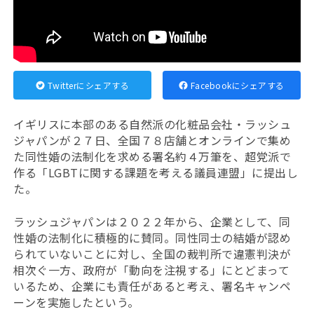
Twitterにシェアする
Facebookにシェアする
イギリスに本部のある自然派の化粧品会社・
ラッシュ
ジャパンが２７日、全国７８店舗とオンラインで集め
た
同性婚の法制化を求める署名約４万筆を、超党派で
作る「LGBTに関する課題を考える議員連盟」に提出し
た。
ラッシュジャパンは２０２２年から、企業として、同
性婚の法制化に積極的に賛同。同性同士の結婚が認め
られていないことに対し、全国の裁判所で違憲判決が
相次ぐ一方、政府が「動向を注視する」にとどまって
いるため、企業にも責任があると考え、署名キャンペ
ーンを実施したという。