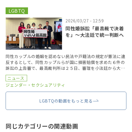
LGBTQ
2026/03/27 - 12:59
同性婚訴訟「最高裁で決着
を」〜大法廷で統一判断へ
同性カップルの婚姻を認めない民法や戸籍法の規定が憲法に違
反するとして、同性カップルらが国に損害賠償を求めた６件の
訴訟の上告審で、最高裁判所は２５日、審理を小法廷から大法
廷に移すことを決定した。早ければ、２０２６年度内に口 […]
ニュース
ジェンダー・セクシュアリティ
LGBTQの動画をもっと見る
同じカテゴリーの関連動画