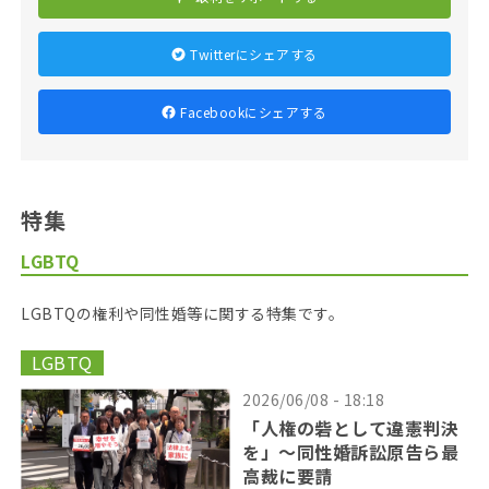
Twitterにシェアする
Facebookにシェアする
特集
LGBTQ
LGBTQの権利や同性婚等に関する特集です。
LGBTQ
2026/06/08 - 18:18
「人権の砦として違憲判決
を」〜同性婚訴訟原告ら最
高裁に要請