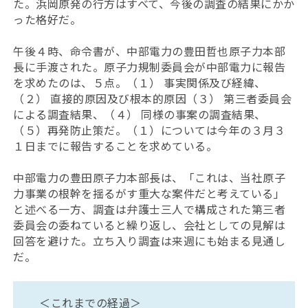
た。浜岡原発の行方はすべて、今後の調査の結果にかか
った格好だ。
午後４時、命令書が、中部電力の豊田哲也原子力本部
長に手渡された。原子力規制委員会が中部電力に報告
を求めたのは、５点。（１） 事実関係及び経緯、
（２） 直接的原因及び根本的原因（３） 第三者委員会
による調査結果、（４） 同様の事案の調査結果、
（５）再発防止策だ。（１）については今年の３月３
１日までに報告することを求めている。
中部電力の豊田原子力本部長は、「これは、当社原子
力事業の根幹を揺るがす重大な案件だと考えている」
と述べる一方、調査は弁護士三人で構成された第三者
委員会の委ねていると繰り返し、会社としての見解は
回答を避けた。立ち入り調査は来週にも始まる見通し
だ。
＜これまでの経過＞