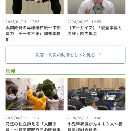
2026/01/15 - 17:55
2024/06/27 - 12:55
浜岡原発の再稼働白紙～中部
【アーカイブ】「能登半島と
電力「データ不正」調査本格
原発」院内集会
化
災害・防災の動画をもっと見る
原発
2026/06/15 - 17:17
2026/05/12 - 09:46
司法の独立訴える「人間の
小児甲状腺がん４１３人〜福
鎖」〜最高裁取り囲み原発事
島県検討委員会