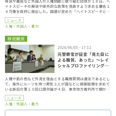
移民や難民など外国人の人権問題に取り組む団体が１８日、ヘ
イトスピーチの解消や排外的な政策を見直すよう求める署名１
４万筆を政府に提出した。国連が定めた「ヘイトスピーチと闘
う国際デー」に合わせて法務省に提出した。 「ヘイトに […]
ニュース
人権・外国人・暴力
移民難民
2026/06/05 - 17:12
元警察官が証言「見た目に
よる職質、あった」〜レイ
シャルプロファイリング訴
訟
人種や肌の色など外見を理由とする職務質問は違法であるとし
て、海外にルーツを持つ男性３人が国などに損害賠償を求めて
いる訴訟の第１０回口頭弁論が４日、東京地方裁判所で開かれ
た。原告側は法廷で、元警察官による警察内部の実態を語 […]
ニュース
人権・外国人・暴力