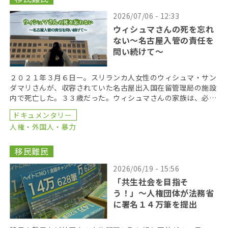
2026/07/06 - 12:33
ウィシュマさんの死を忘れ
ない〜名古屋入管の責任を
問い続けて〜
２０２１年３月６日ー。スリランカ人女性のウィシュマ・サン
ダマリさんが、収容されていた名古屋出入国在留管理局の施設
内で死亡した。３３歳だった。ウィシュマさんの家族は、必要
な医療が提供されなかったことが死亡の原因だとして、国 […]
ドキュメンタリー
人権・外国人・暴力
移民難民
2026/06/19 - 15:56
「共生社会を目指そ
う！」〜人権団体が法務省
に署名１４万筆を提出