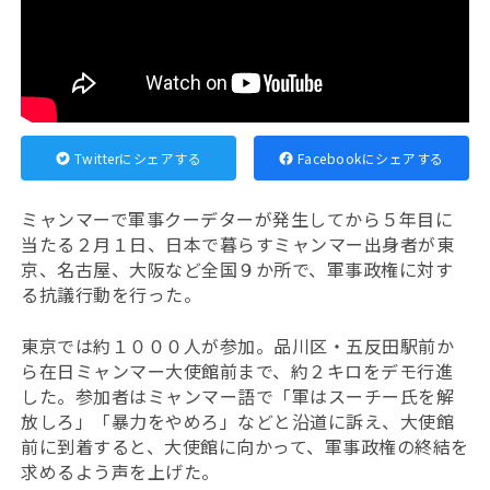
Twitterにシェアする
Facebookにシェアする
ミャンマーで軍事クーデターが発生してから５年目に
当たる２月１日、
日本で暮らすミャンマー出身者が
東
京、名古屋、大阪など全国９か所で、軍事政権に対す
る抗議行動を行った。
東京では約１０００人が参加。品川区・五反田駅前か
ら在日ミャンマー大使館前まで、約２キロをデモ行進
した。参加者はミャンマー語で「軍はスーチー氏を解
放しろ」「暴力をやめろ」などと沿道に訴え、大使館
前に到着すると、大使館に向かって、軍事政権の終結を
求めるよう声を上げた。