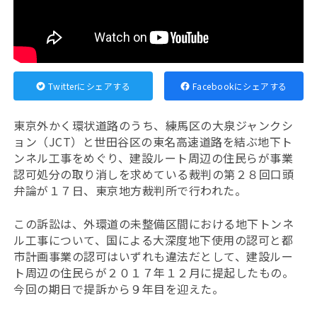
Twitterにシェアする
Facebookにシェアする
東京外かく環状道路のうち、練馬区の大泉ジャンクシ
ョン（JCT）と世田谷区の東名高速道路を結ぶ地下ト
ンネル工事をめぐり、建設ルート周辺の住民らが事業
認可処分の取り消しを求めている裁判の第２８回口頭
弁論が１７日、東京地方裁判所で行われた。
この訴訟は、外環道の未整備区間における地下トンネ
ル工事について、国による大深度地下使用の認可と都
市計画事業の認可はいずれも違法だとして、建設ルー
ト周辺の住民らが２０１７年１２月に提起したもの。
今回の期日で提訴から９年目を迎えた。