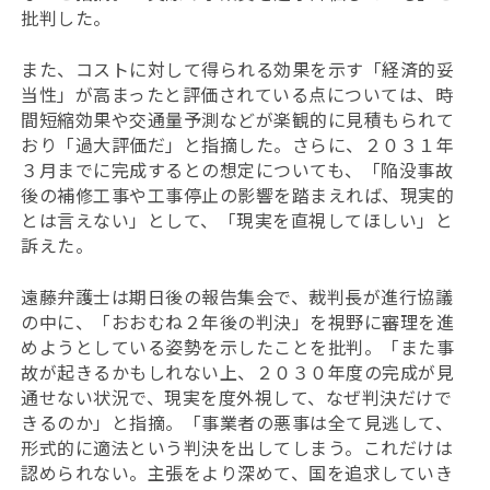
批判した。
また、コストに対して得られる効果を示す「経済的妥
当性」が高まったと評価されている点については、時
間短縮効果や交通量予測などが楽観的に見積もられて
おり「過大評価だ」と指摘した。さらに、２０３１年
３月までに完成するとの想定についても、「陥没事故
後の補修工事や工事停止の影響を踏まえれば、現実的
とは言えない」として、「現実を直視してほしい」と
訴えた。
遠藤弁護士は
期日後の報告集会で、裁判長が
進行協議
の中に、「おおむね２年後の判決」を視野に審理を進
めようとしている姿勢を示したことを批判。「また事
故が起きるかもしれない上、２０３０年度の完成が見
通せない状況で、現実を度外視して、なぜ判決だけで
きるのか」と指摘。「事業者の悪事は全て見逃して、
形式的に適法という判決を出してしまう。これだけは
認められない。主張をより深めて、国を追求していき