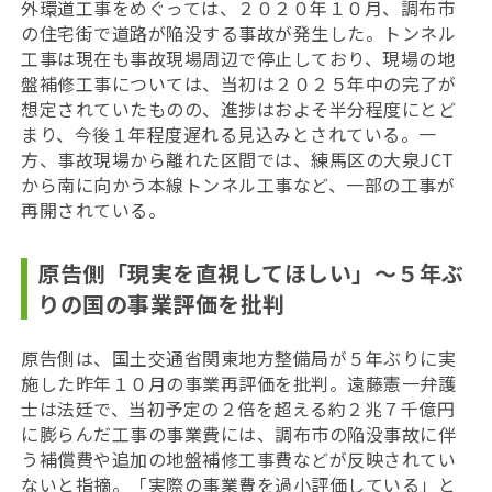
外環道工事をめぐっては、２０２０年１０月、調布市
の住宅街で道路が陥没する事故が発生した。トンネル
工事は現在も事故現場周辺で停止しており、現場の地
盤補修工事については、当初は２０２５年中の完了が
想定されていたものの、進捗はおよそ半分程度にとど
まり、今後１年程度遅れる見込みとされている。一
方、事故現場から離れた区間では、練馬区の大泉JCT
から南に向かう本線トンネル工事など、一部の工事が
再開されている。
原告側「現実を直視してほしい」〜５年ぶ
りの国の
事業評価を批判
原告側は、国土交通省関東地方整備局が５年ぶりに実
施した
昨年１０月の事業再評価を批判。遠藤憲一弁護
士は法廷で、当初予定の２倍を超える約２兆７千億円
に膨らんだ
工事の事業費には、調布市の陥没事故に伴
う補償費や追加の地盤補修工事費などが反映されてい
ないと指摘。「実際の事業費を過小評価している」と