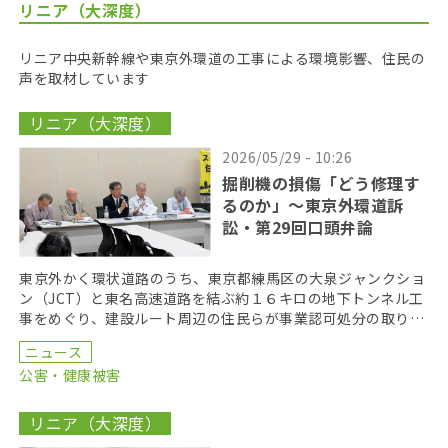
リニア（大深度）
リニア中央新幹線や東京外環道の工事による環境影響、住民の
声を取材しています
リニア（大深度）
2026/05/29 - 10:26
掘削機の損傷「どう修理す
るのか」〜東京外環道訴
訟・第29回口頭弁論
東京外かく環状道路のうち、東京都練馬区の大泉ジャンクショ
ン（JCT）と東名高速道路を結ぶ約１６キロの地下トンネル工
事をめぐり、建設ルート周辺の住民らが事業認可処分の取り消
しを求めている裁判の第２９回口頭弁論が２６日、東京 […]
ニュース
公害・健康被害
リニア（大深度）