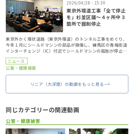
2026/04/28 - 15:30
東京外環道工事「全て停止
を」杉並区議〜４ヶ所中３
箇所で掘削停止
東京外かく環状道路（東京外環道）のトンネル工事をめぐり、
今年１月にシールドマシンの部品が損傷し、練馬区の青梅街道
インターチェンジ（IC）付近でシールドマシンの掘削が停止し
ている問題で、共産党の国会議員や都議会議員らが２３ […]
ニュース
公害・健康被害
リニア（大深度）の動画をもっと見る
同じカテゴリーの関連動画
公害・健康被害