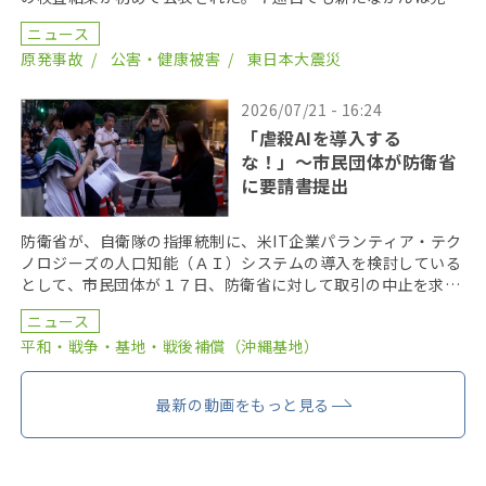
かり、悪性ないし悪性疑いと診断された患者が３人いるこ […]
ニュース
原発事故
公害・健康被害
東日本大震災
2026/07/21 - 16:24
「虐殺AIを導入する
な！」〜市民団体が防衛省
に要請書提出
防衛省が、自衛隊の指揮統制に、米IT企業パランティア・テク
ノロジーズの人口知能（ＡＩ）システムの導入を検討している
として、市民団体が１７日、防衛省に対して取引の中止を求め
る要請書を提出した。 要請書を提出したのは、「武器 […]
ニュース
平和・戦争・基地・戦後補償（沖縄基地）
最新の動画をもっと見る