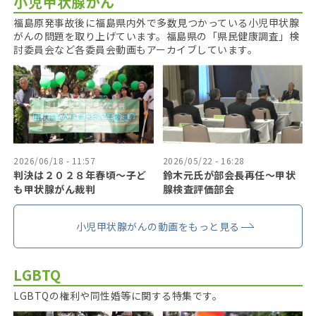
小児甲状腺がん
福島原発事故後に福島県内外で多数見つかっている小児甲状腺
がんの問題を取り上げています。福島県の「県民健康調査」検
討委員会など各委員会動画もアーカイブしています。
2026/06/18 - 11:57
2026/05/22 - 16:28
判決は２０２８年春頃〜子ど
鈴木元氏が部会長再任〜甲状
も甲状腺がん裁判
腺検査評価部会
小児甲状腺がんの動画をもっと見る
LGBTQ
LGBTQの権利や同性婚等に関する特集です。