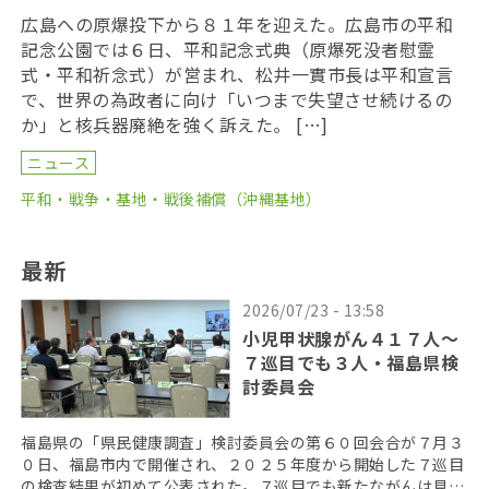
広島への原爆投下から８１年を迎えた。広島市の平和
記念公園では６日、平和記念式典（原爆死没者慰霊
式・平和祈念式）が営まれ、松井一實市長は平和宣言
で、世界の為政者に向け「いつまで失望させ続けるの
か」と核兵器廃絶を強く訴えた。 […]
ニュース
平和・戦争・基地・戦後補償（沖縄基地）
最新
2026/07/23 - 13:58
小児甲状腺がん４１７人〜
７巡目でも３人・福島県検
討委員会
福島県の「県民健康調査」検討委員会の第６０回会合が７月３
０日、福島市内で開催され、２０２５年度から開始した７巡目
の検査結果が初めて公表された。７巡目でも新たながんは見つ