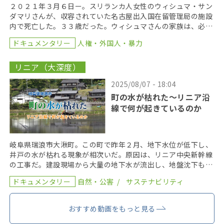
２０２１年３月６日ー。スリランカ人女性のウィシュマ・サン
ダマリさんが、収容されていた名古屋出入国在留管理局の施設
内で死亡した。３３歳だった。ウィシュマさんの家族は、必要
な医療が提供されなかったことが死亡の原因だとして、国 […]
ドキュメンタリー
人権・外国人・暴力
リニア（大深度）
2025/08/07 - 18:04
町の水が枯れた～リニア沿
線で何が起きているのか
岐阜県瑞浪市大湫町。この町で昨年２月、地下水位が低下し、
井戸の水が枯れる現象が相次いだ。原因は、リニア中央新幹線
の工事だ。建設現場から大量の地下水が流出し、地盤沈下も発
覚した。リニア中央新幹線の工事現場で今、何が起きてい […]
ドキュメンタリー
自然・公害
サステナビリティ
おすすめ動画をもっと見る