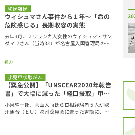
明したこと […]
移民難民
ウィシュマさん事件から１年～「命の
20
危険感じる」長期収容の実態
去年3月、スリランカ人女性のウィシュマ・サン
ダマリさん（当時33）が名古屋入国管理局の施
設で死亡した事件。ウィシュマさんの事件を受
けて出入国在留管理庁は１月２５日、職員の意
・暴力
識改革のための「使命と心得」を策定した。し
かし現 […]
小児甲状腺がん
【緊急公開】「UNSCEAR2020年報告
書」で大幅に減った「経口摂取」甲状
腺被曝を検証する
小泉純一郎、菅直人両氏ら首相経験者５人が欧
州連合（ＥＵ）欧州委員会に送った書簡に、東
京電力福島第１原発事故の影響で「多くの子ど
もたちが甲状腺がんに苦しみ」と表現したこと
をめぐり、岸田文雄首相は２月２日の衆議院予