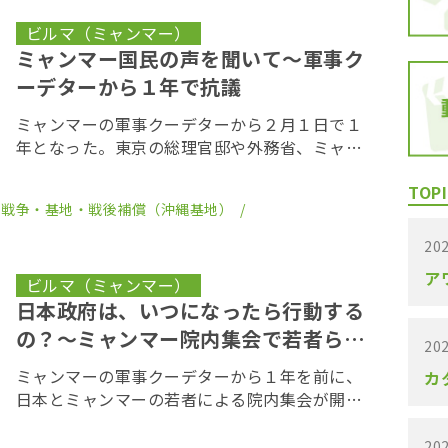
算委員会で […]
ビルマ（ミャンマー）
ミャンマー国民の声を聞いて～軍事ク
ーデターから１年で抗議
ミャンマーの軍事クーデターから２月１日で１
年となった。東京の総理官邸や外務省、ミャン
マー大使館周辺などでは在日ミャンマー人など
TOPI
数百人が集まり、「アウンサンスーチー氏を解
・戦争・基地・戦後補償（沖縄基地）
放しろ」「日本政府はミャンマー国民の声に耳
を傾けて」 […]
202
ア
ビルマ（ミャンマー）
日本政府は、いつになったら行動する
の？～ミャンマー院内集会で若者ら訴
202
え
ミャンマーの軍事クーデターから１年を前に、
カ
日本とミャンマーの若者による院内集会が開か
れた。国軍による弾圧で家族や友人、同世代の
若者が大勢犠牲となるなか「日本政府はいつま
202