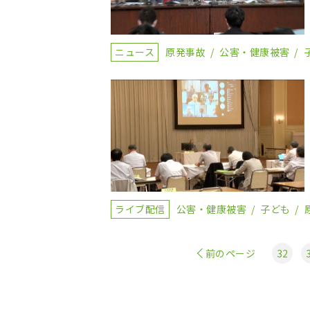
ニュース
原発事故
公害・健康被害
ライブ配信
公害・健康被害
子ども
前のページ
32