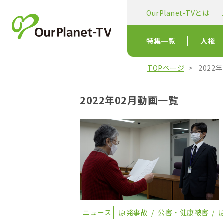
OurPlanet-TVとは
特集一覧
人権
TOPページ
2022
2022年02月動画一覧
ニュース
原発事故
公害・健康被害