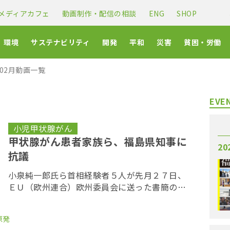
メディアカフェ
動画制作・配信の相談
ENG
SHOP
環境
サステナビリティ
開発
平和
災害
貧困・労働
年02月動画一覧
EVE
小児甲状腺がん
甲状腺がん患者家族ら、福島県知事に
20
抗議
小泉純一郎氏ら首相経験者５人が先月２７日、
ＥＵ（欧州連合）欧州委員会に送った書簡の中
に記載されていた、「多くの子供たちが甲状腺
がんに苦しんでいる」という記述をめぐり、福
原発
島県の内堀雅雄知事が記者会見で遺憾の意を表