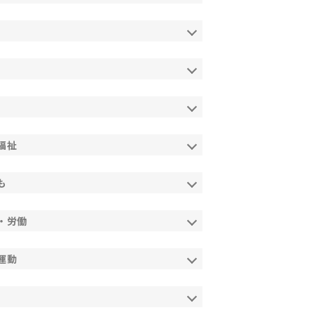
福祉
も
・労働
運動