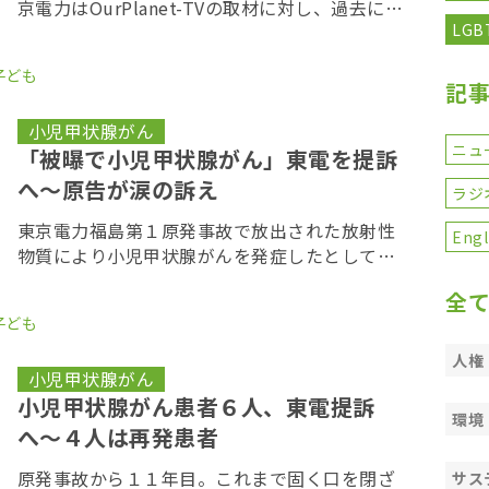
京電力はOurPlanet-TVの取材に対し、過去にも
LGB
請求されたことがあることを明らかにした。 小
児甲状腺がんをめぐっては２７日、福島原発事
子ども
故当時、福島県内に住んでいた男女６人が […]
記
小児甲状腺がん
ニュ
「被曝で小児甲状腺がん」東電を提訴
へ〜原告が涙の訴え
ラジ
東京電力福島第１原発事故で放出された放射性
Engl
物質により小児甲状腺がんを発症したとして、
事故当時、福島県内に住んでいた６～１６歳の
全
男女６人が２７日、東電に計６億１６００万円
子ども
の損害賠償を求める裁判を東京地裁に起こし
た。原告弁護 […]
人権
小児甲状腺がん
小児甲状腺がん患者６人、東電提訴
環境
へ〜４人は再発患者
原発事故から１１年目。これまで固く口を閉ざ
サス