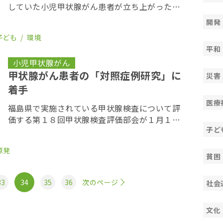
していた小児甲状腺がん患者が立ち上がった。
自身の甲状腺がんは福島原発事故の影響だとし
開発
て、今月２７日にも、東京電力を訴える。原発
子ども
環境
事故の放射線被ばく影響について、同社を訴え
平和
る集団訴訟 […]
小児甲状腺がん
甲状腺がん患者の「対照症例研究」に
災害
着手
医療
福島県で実施されている甲状腺検査について評
価する第１８回甲状腺検査評価部会が１月１８
子ど
日、福島市内で開かれた。UNSCEAR 2020 推定
甲状腺吸収線量と甲状腺がんの発見率と関連を
原発
分析した結果、被曝とがんの間に関連は見ら
貧困
[…]
33
34
35
36
次のページ
社会
文化