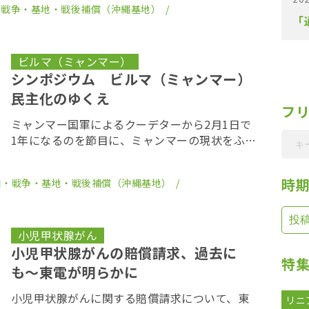
・戦争・基地・戦後補償（沖縄基地）
で、国軍による暴力を傍観しつづけるのか」と
「
怒りの声が […]
ビルマ（ミャンマー）
シンポジウム ビルマ（ミャンマー）
民主化のゆくえ
フ
ミャンマー国軍によるクーデターから2月1日で
1年になるのを節目に、ミャンマーの現状をふま
えた民主化・労働運動支援の重要性等について
シンポジウムが開催される。主催は、在日ビル
時
和・戦争・基地・戦後補償（沖縄基地）
マ市民労働組合。OurPlanet-TVではこの […]
小児甲状腺がん
小児甲状腺がんの賠償請求、過去に
特
も〜東電が明らかに
小児甲状腺がんに関する賠償請求について、東
リニ