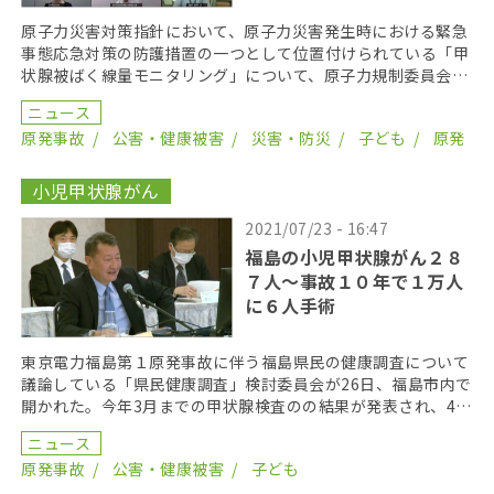
原子力災害対策指針において、原子力災害発生時における緊急
事態応急対策の防護措置の一つとして位置付けられている「甲
状腺被ばく線量モニタリング」について、原子力規制委員会の
「緊急時の甲状腺被ば く線量モニタリングに関する検討 […]
ニュース
原発事故
公害・健康被害
災害・防災
子ども
原発
小児甲状腺がん
2021/07/23 - 16:47
福島の小児甲状腺がん２８
７人〜事故１０年で１万人
に６人手術
東京電力福島第１原発事故に伴う福島県民の健康調査について
議論している「県民健康調査」検討委員会が26日、福島市内で
開かれた。今年3月までの甲状腺検査のの結果が発表され、4巡
目で３人、25歳の節目検診で１人、穿刺細胞診で甲 […]
ニュース
原発事故
公害・健康被害
子ども