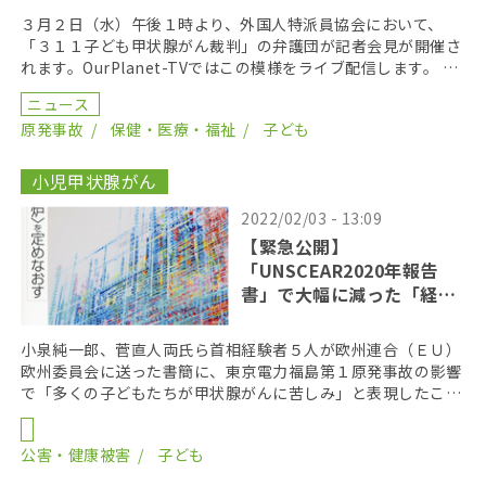
３月２日（水）午後１時より、外国人特派員協会において、
「３１１子ども甲状腺がん裁判」の弁護団が記者会見が開催さ
れます。OurPlanet-TVではこの模様をライブ配信します。 日
時：２０２２年３月２日１３時〜会場：外国人 […]
ニュース
原発事故
保健・医療・福祉
子ども
小児甲状腺がん
2022/02/03 - 13:09
【緊急公開】
「UNSCEAR2020年報告
書」で大幅に減った「経口
摂取」甲状腺被曝を検証す
る
小泉純一郎、菅直人両氏ら首相経験者５人が欧州連合（ＥＵ）
欧州委員会に送った書簡に、東京電力福島第１原発事故の影響
で「多くの子どもたちが甲状腺がんに苦しみ」と表現したこと
をめぐり、岸田文雄首相は２月２日の衆議院予算委員会で […]
公害・健康被害
子ども