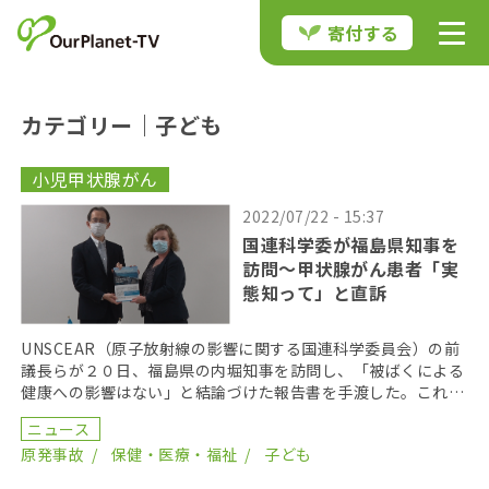
寄付する
カテゴリー｜子ども
小児甲状腺がん
2022/07/22 - 15:37
国連科学委が福島県知事を
訪問〜甲状腺がん患者「実
態知って」と直訴
UNSCEAR（原子放射線の影響に関する国連科学委員会）の前
議長らが２０日、福島県の内堀知事を訪問し、「被ばくによる
健康への影響はない」と結論づけた報告書を手渡した。これに
対し、小児甲状腺がんの患者団体がUNSCEARの […]
ニュース
原発事故
保健・医療・福祉
子ども