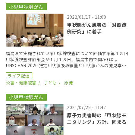
小児甲状腺がん
2022/01/17 - 11:00
甲状腺がん患者の「対照症
例研究」に着手
福島県で実施されている甲状腺検査について評価する第１８回
甲状腺検査評価部会が１月１８日、福島市内で開かれた。
UNSCEAR 2020 推定甲状腺吸収線量と甲状腺がんの発見率と
関連を分析した結果、被曝とがんの間に関連は見ら […]
ライブ配信
公害・健康被害
子ども
原発
小児甲状腺がん
2021/07/29 - 11:47
原子力災害時の「甲状腺モ
ニタリング」方針、固まる