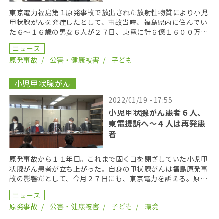
東京電力福島第１原発事故で放出された放射性物質により小児
甲状腺がんを発症したとして、事故当時、福島県内に住んでい
た６～１６歳の男女６人が２７日、東電に計６億１６００万円
の損害賠償を求める裁判を東京地裁に起こした。原告弁護 […]
ニュース
原発事故
公害・健康被害
子ども
小児甲状腺がん
2022/01/19 - 17:55
小児甲状腺がん患者６人、
東電提訴へ〜４人は再発患
者
原発事故から１１年目。これまで固く口を閉ざしていた小児甲
状腺がん患者が立ち上がった。自身の甲状腺がんは福島原発事
故の影響だとして、今月２７日にも、東京電力を訴える。原発
事故の放射線被ばく影響について、同社を訴える集団訴訟 […]
ニュース
原発事故
公害・健康被害
子ども
環境