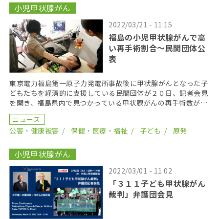
小児甲状腺がん
2022/03/21 - 11:15
福島の小児甲状腺がんで高
い再手術割合〜民間団体公
表
東京電力福島第一原子力発電所事故後に甲状腺がんとなった子
どもたちを経済的に支援している民間団体が２０日、記者会見
を開き、福島県内で見つかっている甲状腺がんの再手術数が増
えていると報告した。 データを公表したのはNPO法人 […]
ニュース
公害・健康被害
保健・医療・福祉
子ども
原発
小児甲状腺がん
2022/03/01 - 11:02
「３１１子ども甲状腺がん
裁判」弁護団会見