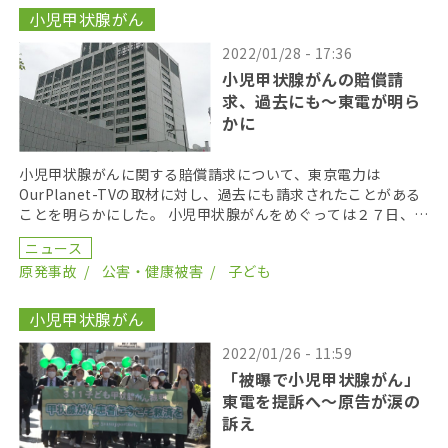
小児甲状腺がん
2022/01/28 - 17:36
小児甲状腺がんの賠償請
求、過去にも〜東電が明ら
かに
小児甲状腺がんに関する賠償請求について、東京電力は
OurPlanet-TVの取材に対し、過去にも請求されたことがある
ことを明らかにした。 小児甲状腺がんをめぐっては２７日、福
島原発事故当時、福島県内に住んでいた男女６人が […]
ニュース
原発事故
公害・健康被害
子ども
小児甲状腺がん
2022/01/26 - 11:59
「被曝で小児甲状腺がん」
東電を提訴へ〜原告が涙の
訴え